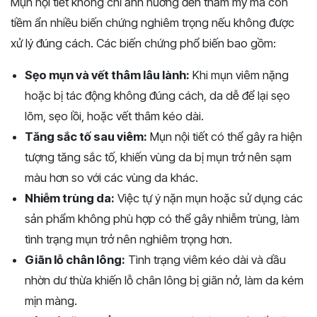
Mụn nội tiết không chỉ ảnh hưởng đến thẩm mỹ mà còn
tiềm ẩn nhiều biến chứng nghiêm trọng nếu không được
xử lý đúng cách. Các biến chứng phổ biến bao gồm:
Sẹo mụn và vết thâm lâu lành:
Khi mụn viêm nặng
hoặc bị tác động không đúng cách, da dễ để lại sẹo
lõm, sẹo lồi, hoặc vết thâm kéo dài.
Tăng sắc tố sau viêm:
Mụn nội tiết có thể gây ra hiện
tượng tăng sắc tố, khiến vùng da bị mụn trở nên sạm
màu hơn so với các vùng da khác.
Nhiễm trùng da:
Việc tự ý nặn mụn hoặc sử dụng các
sản phẩm không phù hợp có thể gây nhiễm trùng, làm
tình trạng mụn trở nên nghiêm trọng hơn.
Giãn lỗ chân lông:
Tình trạng viêm kéo dài và dầu
nhờn dư thừa khiến lỗ chân lông bị giãn nở, làm da kém
mịn màng.