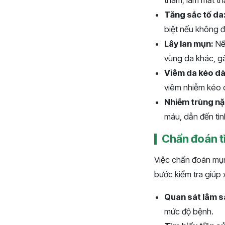
Tăng sắc tố da
biệt nếu không đ
Lây lan mụn:
Nế
vùng da khác, g
Viêm da kéo dà
viêm nhiễm kéo d
Nhiễm trùng nặ
máu, dẫn đến tìn
Chẩn đoán t
Việc chẩn đoán mụn
bước kiểm tra giúp
Quan sát lâm s
mức độ bệnh.