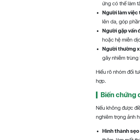
ứng có thể làm t
Người làm việc
lên da, góp phầ
Người gặp vấn 
hoặc hệ miễn dị
Người thường x
gây nhiễm trùng 
Hiểu rõ nhóm đối t
hợp.
Biến chứng 
Nếu không được điều
nghiêm trọng ảnh h
Hình thành sẹo 
thâm, làm mất th