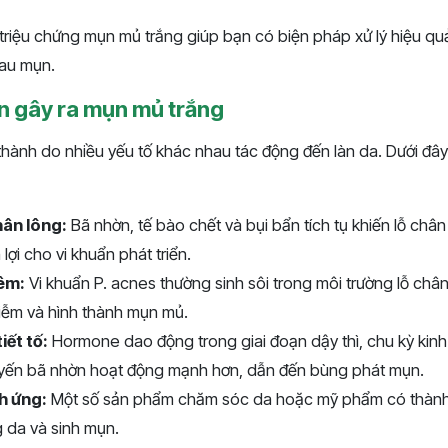
 triệu chứng mụn mủ trắng giúp bạn có biện pháp xử lý hiệu qu
sau mụn.
 gây ra mụn mủ trắng
thành do nhiều yếu tố khác nhau tác động đến làn da. Dưới đâ
hân lông:
Bã nhờn, tế bào chết và bụi bẩn tích tụ khiến lỗ chân l
lợi cho vi khuẩn phát triển.
iêm:
Vi khuẩn P. acnes thường sinh sôi trong môi trường lỗ châ
iễm và hình thành mụn mủ.
iết tố:
Hormone dao động trong giai đoạn dậy thì, chu kỳ kinh
uyến bã nhờn hoạt động mạnh hơn, dẫn đến bùng phát mụn.
h ứng:
Một số sản phẩm chăm sóc da hoặc mỹ phẩm có thàn
 da và sinh mụn.