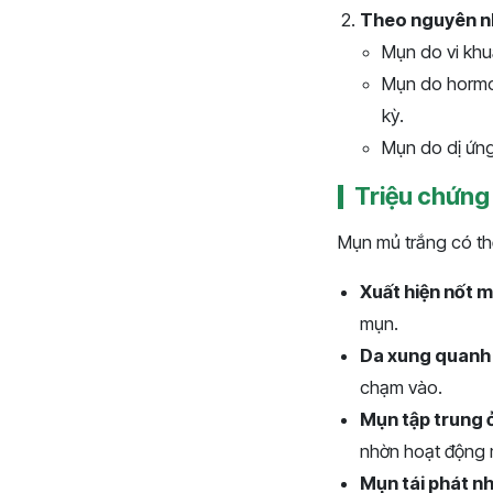
Theo nguyên n
Mụn do vi khu
Mụn do hormon
kỳ.
Mụn do dị ứn
Triệu chứng
Mụn mủ trắng có th
Xuất hiện nốt 
mụn.
Da xung quanh
chạm vào.
Mụn tập trung ở
nhờn hoạt động
Mụn tái phát nh