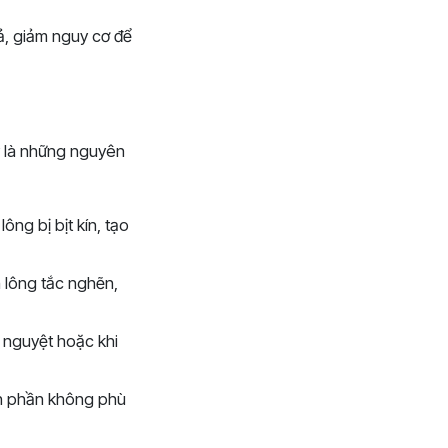
ả, giảm nguy cơ để
y là những nguyên
ông bị bịt kín, tạo
n lông tắc nghẽn,
 nguyệt hoặc khi
h phần không phù