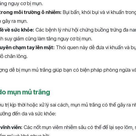
ăng nguy cơ bị mụn.
 trong môi trường ô nhiễm:
Bụi bẩn, khói bụi và vi khuẩn tro
n gây ra mụn.
đề về sức khỏe:
Các bệnh lý như hội chứng buồng trứng đa nang,
ch suy giảm cũng làm tăng nguy cơ bị mụn.
uyên chạm tay lên mặt:
Thói quen này dễ đưa vi khuẩn và bụi
lỗ chân lông.
ượng dễ bị mụn mủ trắng giúp bạn có biện pháp phòng ngừa 
do mụn mủ trắng
 trị kịp thời hoặc xử lý sai cách, mụn mủ trắng có thể gây ra 
ưởng đến da và sức khỏe:
vĩnh viễn:
Các nốt mụn viêm nhiễm sâu có thể để lại sẹo lõm, 
ẩm mỹ và khó phục hồi.