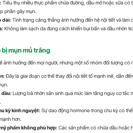
:
Tiêu thụ nhiều thực phẩm chứa đường, dầu mỡ hoặc sữa có t
óp phần gây mụn.
 dài:
Tình trạng căng thẳng ảnh hưởng đến hệ nội tiết và làm 
a:
Không làm sạch da đúng cách khiến bụi bẩn và dầu nhờn tích
ễ bị mụn mủ trắng
ể ảnh hưởng đến mọi người, nhưng một số nhóm đối tượng có 
n:
Đây là giai đoạn cơ thể thay đổi nội tiết tố mạnh mẽ, dẫn đến
mụn.
 dầu:
Lượng bã nhờn sản sinh quá mức làm tăng nguy cơ tắc n
.
u kỳ kinh nguyệt:
Sự dao động hormone trong chu kỳ có thể 
mạnh hơn.
 mỹ phẩm không phù hợp:
Các sản phẩm có chứa dầu hoặc h