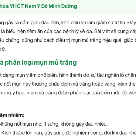
hoa YHCT Nam Y Đỗ Minh Đường
 gây ra cảm giác đau đớn, khó chịu và làm giảm sự tự tin. Đây
à biểu hiện tiềm ẩn của các bệnh lý về da. Bài viết sẽ cung cấp 
ệu chứng, cũng như cách điều trị mụn mủ trắng hiệu quả, giúp b
​​.
và phân loại mụn mủ trắng
 dạng mụn viêm phổ biến, hình thành do sự tắc nghẽn lỗ chân 
c nốt mụn này thường chứa dịch mủ trắng hoặc vàng, kèm the
rong y học, mụn mủ trắng được phân loại dựa trên mức độ vi
iêm nhiễm:
hững nốt mụn nhỏ, ít sưng, không gây đau nhiều.
Kích thước lớn hơn, gây sưng đỏ nghiêm trọng, đôi khi đau nhứ