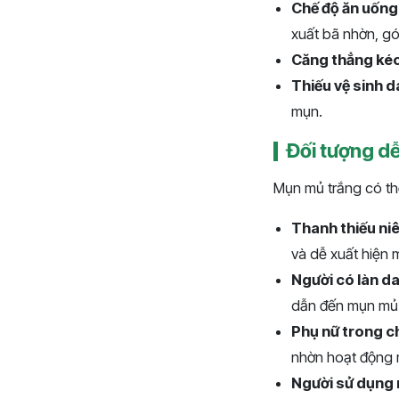
Chế độ ăn uống
xuất bã nhờn, g
Căng thẳng kéo
Thiếu vệ sinh d
mụn.
Đối tượng d
Mụn mủ trắng có th
Thanh thiếu niê
và dễ xuất hiện 
Người có làn da
dẫn đến mụn mủ
Phụ nữ trong ch
nhờn hoạt động 
Người sử dụng