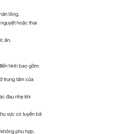
hân lông.
 nguyệt hoặc thai
c ăn.
điển hình bao gồm:
ở trung tâm của
ác đau nhẹ khi
khu vực có tuyến bã
 không phù hợp.