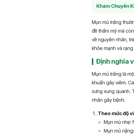
Khám Chuyên K
Mụn mủ trắng thường
đề thẩm mỹ mà còn l
về nguyên nhân, tri
khỏe mạnh và rạng rỡ
Định nghĩa 
Mụn mủ trắng là một
khuẩn gây viêm. Cá
sưng xung quanh. T
nhân gây bệnh.
Theo mức độ v
Mụn mủ nhẹ: N
Mụn mủ nặng: 