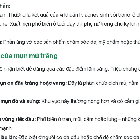
hân:
ẩn: Thường là kết quả của vi khuẩn P. acnes sinh sôi trong lỗ c
e: Xuất hiện phổ biến ở tuổi dậy thì, phụ nữ trong chu kỳ kinh
g: Phản ứng với các sản phẩm chăm sóc da, mỹ phẩm hoặc thứ
 của mụn mủ trắng
ể nhận biết dễ dàng qua các đặc điểm lâm sàng. Triệu chứng 
mụn có đầu trắng hoặc vàng:
Đây là phần chứa dịch mủ, nằm 
 mụn đỏ và sưng:
Khu vực này thường nóng hơn và có cảm gi
 vùng tiết dầu:
Phổ biến ở trán, mũi, cằm hoặc lưng – những 
 mạnh.
iều lần:
Đặc biệt ở người có da dầu hoặc chế độ chăm sóc da