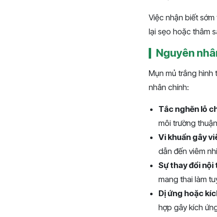
Việc nhận biết sớm
lại sẹo hoặc thâm 
Nguyên nhân
Mụn mủ trắng hình 
nhân chính:
Tắc nghẽn lỗ c
môi trường thuận 
Vi khuẩn gây v
dẫn đến viêm nh
Sự thay đổi nội t
mang thai làm t
Dị ứng hoặc kíc
hợp gây kích ứng