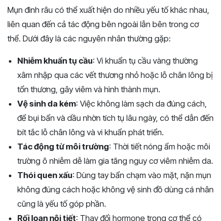
Mụn đinh râu có thể xuất hiện do nhiều yếu tố khác nhau,
liên quan đến cả tác động bên ngoài lẫn bên trong cơ
thể. Dưới đây là các nguyên nhân thường gặp:
Nhiễm khuẩn tụ cầu
: Vi khuẩn tụ cầu vàng thường
xâm nhập qua các vết thương nhỏ hoặc lỗ chân lông bị
tổn thương, gây viêm và hình thành mụn.
Vệ sinh da kém
: Việc không làm sạch da đúng cách,
để bụi bẩn và dầu nhờn tích tụ lâu ngày, có thể dẫn đến
bít tắc lỗ chân lông và vi khuẩn phát triển.
Tác động từ môi trường
: Thời tiết nóng ẩm hoặc môi
trường ô nhiễm dễ làm gia tăng nguy cơ viêm nhiễm da.
Thói quen xấu
: Dùng tay bẩn chạm vào mặt, nặn mụn
không đúng cách hoặc không vệ sinh đồ dùng cá nhân
cũng là yếu tố góp phần.
Rối loạn nội tiết
: Thay đổi hormone trong cơ thể có