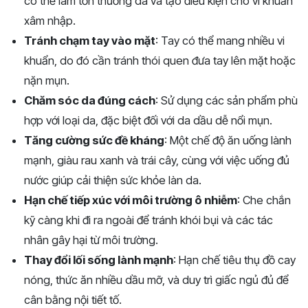
có thể làm tổn thương da và tạo điều kiện cho vi khuẩn
xâm nhập.
Tránh chạm tay vào mặt
: Tay có thể mang nhiều vi
khuẩn, do đó cần tránh thói quen đưa tay lên mặt hoặc
nặn mụn.
Chăm sóc da đúng cách
: Sử dụng các sản phẩm phù
hợp với loại da, đặc biệt đối với da dầu dễ nổi mụn.
Tăng cường sức đề kháng
: Một chế độ ăn uống lành
mạnh, giàu rau xanh và trái cây, cùng với việc uống đủ
nước giúp cải thiện sức khỏe làn da.
Hạn chế tiếp xúc với môi trường ô nhiễm
: Che chắn
kỹ càng khi đi ra ngoài để tránh khói bụi và các tác
nhân gây hại từ môi trường.
Thay đổi lối sống lành mạnh
: Hạn chế tiêu thụ đồ cay
nóng, thức ăn nhiều dầu mỡ, và duy trì giấc ngủ đủ để
cân bằng nội tiết tố.