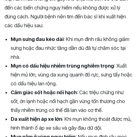
đến các biến chứng nguy hiểm nếu không được xử lý
đúng cách. Người bệnh nên tìm đến bác sĩ khi xuất hiện
các dấu hiệu sau:
Mụn sưng đau kéo dài
: Khi mụn đinh râu không giảm
sưng hoặc đau nhức tăng dần dù đã tự chăm sóc tại
nhà.
Mụn có dấu hiệu nhiễm trùng nghiêm trọng
: Xuất
hiện mủ lớn, vùng da xung quanh đỏ rực, sưng tấy hoặc
có dấu hiệu lan rộng.
Cảm giác sốt hoặc nổi hạch
: Các triệu chứng như
sốt, ớn lạnh hoặc nổi hạch gần vùng tổn thương cho
thấy nhiễm trùng có thể đã lan vào cơ thể.
Da xuất hiện áp xe lớn
: Khi mụn không thoát được mủ,
hình thành ổ áp xe sâu và gây đau dữ dội.
Mụn nằm ở vùng nguy hiểm
: Nếu mụn đinh râu mọc