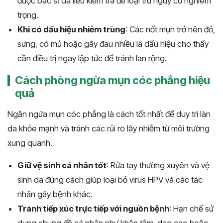
được bác sĩ da liễu kiểm tra để loại trừ nguy cơ nghiêm
trọng.
Khi có dấu hiệu nhiễm trùng
: Các nốt mụn trở nên đỏ,
sưng, có mủ hoặc gây đau nhiều là dấu hiệu cho thấy
cần điều trị ngay lập tức để tránh lan rộng.
Cách phòng ngừa mụn cóc phẳng hiệu
quả
Ngăn ngừa mụn cóc phẳng là cách tốt nhất để duy trì làn
da khỏe mạnh và tránh các rủi ro lây nhiễm từ môi trường
xung quanh.
Giữ vệ sinh cá nhân tốt
: Rửa tay thường xuyên và vệ
sinh da đúng cách giúp loại bỏ virus HPV và các tác
nhân gây bệnh khác.
Tránh tiếp xúc trực tiếp với nguồn bệnh
: Hạn chế sử