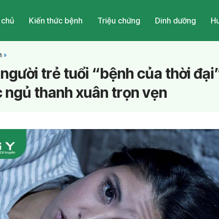
 chủ
Kiến thức bệnh
Triệu chứng
Dinh dưỡng
Hu
h
»
người trẻ tuổi “bệnh của thời đại
ấc ngủ thanh xuân trọn vẹn