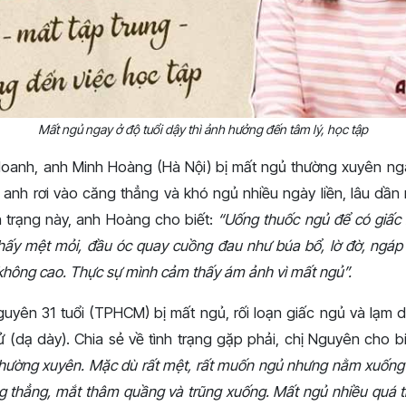
Mất ngủ ngay ở độ tuổi dậy thì ảnh hưởng đến tâm lý, học tập
doanh, anh Minh Hoàng (Hà Nội) bị mất ngủ thường xuyên nga
à anh rơi vào căng thẳng và khó ngủ nhiều ngày liền, lâu dầ
nh trạng này, anh Hoàng cho biết:
“Uống thuốc ngủ để có giấc
hấy mệt mỏi, đầu óc quay cuồng đau như búa bổ, lờ đờ, ngáp
 không cao. Thực sự mình cảm thấy ám ảnh vì mất ngủ”.
uyên 31 tuổi (TPHCM) bị mất ngủ, rối loạn giấc ngủ và lạm
 (dạ dày). Chia sẻ về tình trạng gặp phải, chị Nguyên cho b
thường xuyên. Mặc dù rất mệt, rất muốn ngủ nhưng nằm xuống 
ng thẳng, mắt thâm quầng và trũng xuống. Mất ngủ nhiều quá th