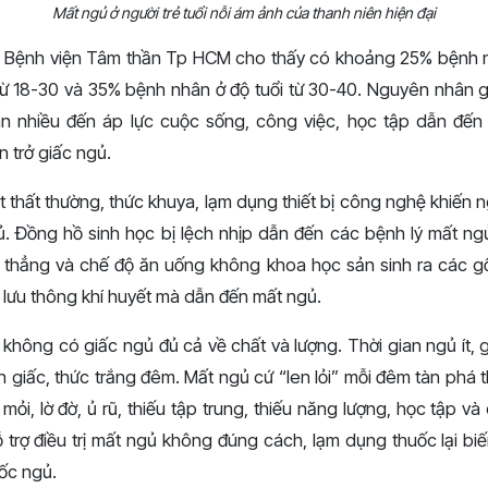
Mất ngủ ở người trẻ tuổi nỗi ám ảnh của thanh niên hiện đại
 Bệnh viện Tâm thần Tp HCM cho thấy có khoảng 25% bệnh 
 từ 18-30 và 35% bệnh nhân ở độ tuổi từ 30-40. Nguyên nhân 
uan nhiều đến áp lực cuộc sống, công việc, học tập dẫn đế
n trở giấc ngủ.
 thất thường, thức khuya, lạm dụng thiết bị công nghệ khiến ng
ủ. Đồng hồ sinh học bị lệch nhịp dẫn đến các bệnh lý mất ngủ,
 thẳng và chế độ ăn uống không khoa học sản sinh ra các g
 lưu thông khí huyết mà dẫn đến mất ngủ.
i không có giấc ngủ đủ cả về chất và lượng. Thời gian ngủ ít,
h giấc, thức trắng đêm. Mất ngủ cứ “len lỏi” mỗi đêm tàn phá t
 mỏi, lờ đờ, ủ rũ, thiếu tập trung, thiếu năng lượng, học tập v
 trợ điều trị mất ngủ không đúng cách, lạm dụng thuốc lại bi
ốc ngủ.