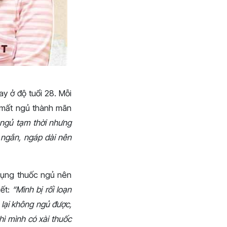
y ở độ tuổi 28. Mỗi
n mất ngủ thành mãn
 ngủ tạm thời nhưng
 ngắn, ngáp dài nên
 dụng thuốc ngủ nên
iết:
“Mình bị rối loạn
lại không ngủ được,
ì mình có xài thuốc