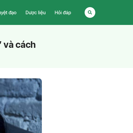
yệt đạo
Dược liệu
Hỏi đáp
” và cách