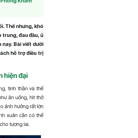
:
Phòng Khám
ổi. Thế nhưng, khó
p trung, đau đầu, ủ
 nay. Bài viết dưới
ách hỗ trợ điều trị
n hiện đại
ng, tinh thần và thể
hư ăn uống, hít thở
ảo ảnh hưởng rất lớn
hanh xuân cần có thể
cho tương lai.