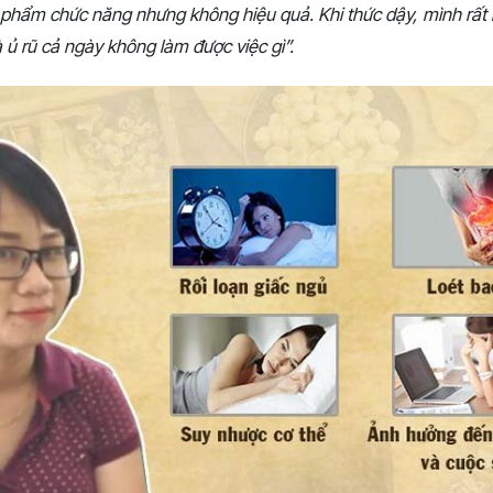
phẩm chức năng nhưng không hiệu quả. Khi thức dậy, mình rất m
 ủ rũ cả ngày không làm được việc gì”.