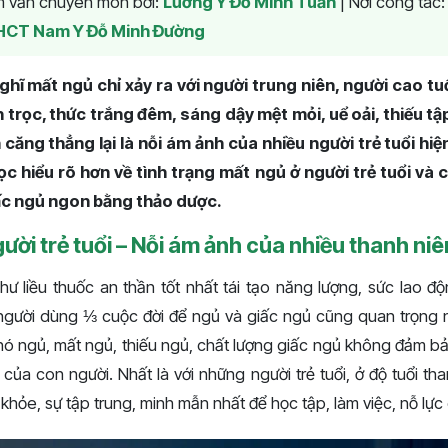
am vấn chuyên môn bởi:
Lương Y Đỗ Minh Tuấn
|
Nơi công tác
HCT Nam Y Đỗ Minh Đường
ghĩ mất ngủ chỉ xảy ra với người trung niên, người cao tu
 trọc, thức trắng đêm, sáng dậy mệt mỏi, uể oải, thiếu tậ
ần căng thẳng lại là nỗi ám ảnh của nhiều người trẻ tuổi hiện
c hiểu rõ hơn về tình trạng mất ngủ ở người trẻ tuổi và c
giấc ngủ ngon bằng thảo dược.
ười trẻ tuổi – Nỗi ám ảnh của nhiều thanh niê
ư liều thuốc an thần tốt nhất tái tạo năng lượng, sức lao độ
người dùng ⅓ cuộc đời để ngủ và giấc ngủ cũng quan trọng n
khó ngủ, mất ngủ, thiếu ngủ, chất lượng giấc ngủ không đảm b
 của con người. Nhất là với những người trẻ tuổi, ở độ tuổi t
 khỏe, sự tập trung, minh mẫn nhất để học tập, làm việc, nỗ lực 