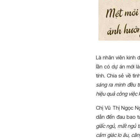
Là nhân viên kinh 
lần có dự án mới l
tính. Chia sẻ về tì
sáng ra mình đều t
hiệu quả công việc
Chị Vũ Thị Ngọc Ng
dẫn đến đau bao tử
giấc ngủ, mất ngủ 
cảm giác lo âu, că