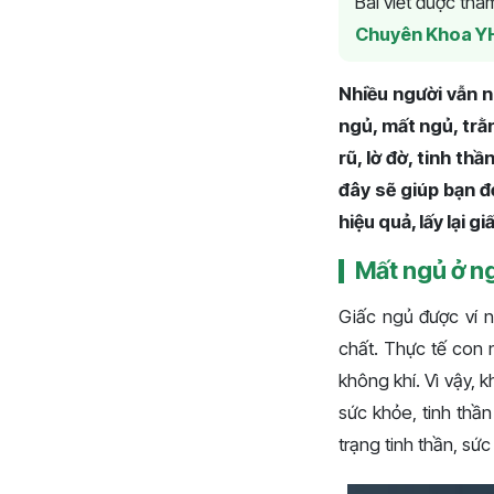
Bài viết được th
Chuyên Khoa Y
Nhiều người vẫn n
ngủ, mất ngủ, trằn
rũ, lờ đờ, tinh th
đây sẽ giúp bạn đọ
hiệu quả, lấy lại 
Mất ngủ ở ng
Giấc ngủ được ví nh
chất. Thực tế con 
không khí. Vì vậy, 
sức khỏe, tinh thần
trạng tinh thần, sức