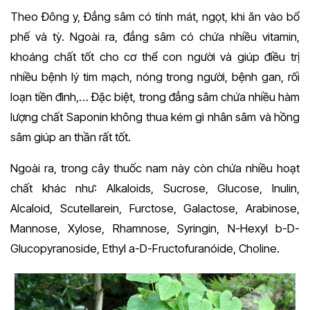
Theo Đông y, Đẳng sâm có tính mát, ngọt, khi ăn vào bổ
phế và tỳ. Ngoài ra, đẳng sâm có chứa nhiều vitamin,
khoáng chất tốt cho cơ thể con người và giúp điều trị
nhiều bệnh lý tim mạch, nóng trong người, bệnh gan, rối
loạn tiền đình,… Đặc biệt, trong đẳng sâm chứa nhiều hàm
lượng chất Saponin không thua kém gì nhân sâm và hồng
sâm giúp an thần rất tốt.
Ngoài ra, trong cây thuốc nam này còn chứa nhiều hoạt
chất khác như: Alkaloids, Sucrose, Glucose, Inulin,
Alcaloid, Scutellarein, Furctose, Galactose, Arabinose,
Mannose, Xylose, Rhamnose, Syringin, N-Hexyl b-D-
Glucopyranoside, Ethyl a-D-Fructofuranóide, Choline.