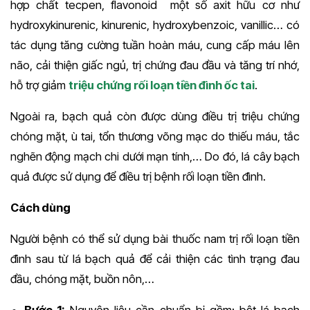
hợp chất tecpen, flavonoid một số axit hữu cơ như
hydroxykinurenic, kinurenic, hydroxybenzoic, vanillic… có
tác dụng tăng cường tuần hoàn máu, cung cấp máu lên
não, cải thiện giấc ngủ, trị chứng đau đầu và tăng trí nhớ,
hỗ trợ giảm
triệu chứng rối loạn tiền đình ốc tai
.
Ngoài ra, bạch quả còn được dùng điều trị triệu chứng
chóng mặt, ù tai, tổn thương võng mạc do thiếu máu, tắc
nghẽn động mạch chi dưới mạn tính,… Do đó, lá cây bạch
quả được sử dụng để điều trị bệnh rối loạn tiền đình.
Cách dùng
Người bệnh có thể sử dụng bài thuốc nam trị rối loạn tiền
đình sau từ lá bạch quả để cải thiện các tình trạng đau
đầu, chóng mặt, buồn nôn,…
Bước 1:
Nguyên liệu cần chuẩn bị gồm: bột lá bạch