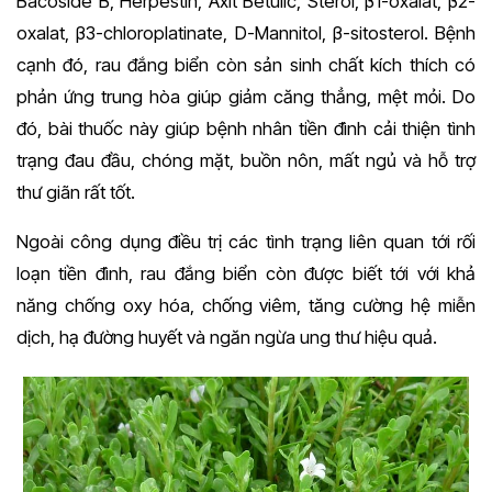
Bacoside B, Herpestin, Axit Betulic, Sterol,
β1-oxalat, β2-
oxalat, β3-chloroplatinate, D-Mannitol, β-sitosterol. Bệnh
cạnh đó, rau đắng biển còn sản sinh chất kích thích có
phản ứng trung hòa giúp giảm căng thẳng, mệt mỏi. Do
đó, bài thuốc này giúp bệnh nhân tiền đình cải thiện tình
trạng đau đầu, chóng mặt, buồn nôn, mất ngủ và hỗ trợ
thư giãn rất tốt.
Ngoài công dụng điều trị các tình trạng liên quan tới rối
loạn tiền đình, rau đắng biển còn được biết tới với khả
năng chống oxy hóa, chống viêm, tăng cường hệ miễn
dịch, hạ đường huyết và ngăn ngừa ung thư hiệu quả.