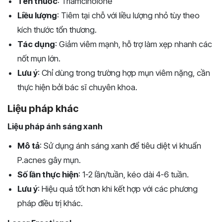
Tên thuốc
: Triamcinolone
Liều lượng
: Tiêm tại chỗ với liều lượng nhỏ tùy theo
kích thước tổn thương.
Tác dụng
: Giảm viêm mạnh, hỗ trợ làm xẹp nhanh các
nốt mụn lớn.
Lưu ý
: Chỉ dùng trong trường hợp mụn viêm nặng, cần
thực hiện bởi bác sĩ chuyên khoa.
Liệu pháp khác
Liệu pháp ánh sáng xanh
Mô tả
: Sử dụng ánh sáng xanh để tiêu diệt vi khuẩn
P.acnes gây mụn.
Số lần thực hiện
: 1-2 lần/tuần, kéo dài 4-6 tuần.
Lưu ý
: Hiệu quả tốt hơn khi kết hợp với các phương
pháp điều trị khác.