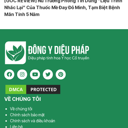
[GÓC REVIEW] Nữ Trưởng Phòng Tin Dùng “Liệu Trình
Nhắc Lại” Của Thuốc Mề Đay Đỗ Minh, Tạm Biệt Bệnh
Mãn Tính 5 Năm
VỀ CHÚNG TÔI
Về chúng tôi
Chính sách bảo mật
Chính sách và điều khoản
Liên hệ