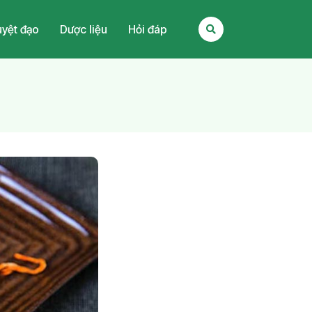
yệt đạo
Dược liệu
Hỏi đáp