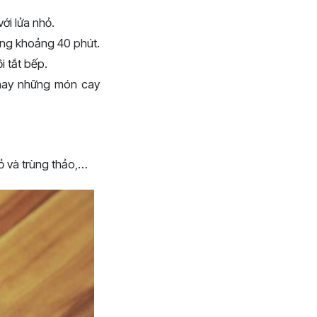
ới lửa nhỏ.
ong khoảng 40 phút.
i tắt bếp.
 hay những món cay
ỏ và trùng thảo,…