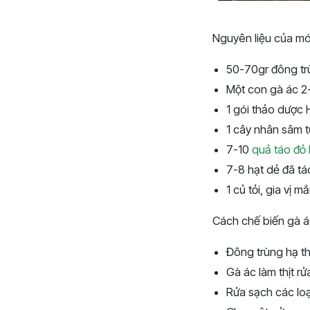
Nguyên liệu của m
50-70gr đông tr
Một con gà ác 2
1 gói thảo dược 
1 cây nhân sâm 
7-10
quả táo đỏ
7-8 hạt dẻ đã tá
1 củ tỏi, gia vị m
Cách chế biến gà á
Đông trùng hạ th
Gà ác làm thịt rử
Rửa sạch các loạ