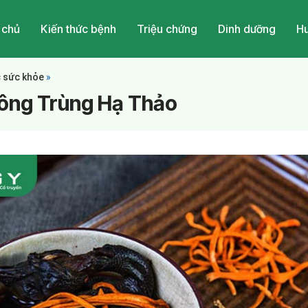
 chủ
Kiến thức bệnh
Triệu chứng
Dinh dưỡng
Hu
c sức khỏe
»
ông Trùng Hạ Thảo