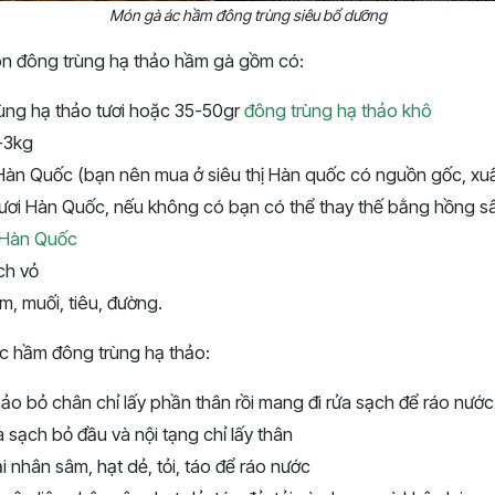
Món gà ác hầm đông trùng siêu bổ dưỡng
ón đông trùng hạ thảo hầm gà gồm có:
ùng hạ thảo tươi hoặc 35-50gr
đông trùng hạ thảo khô
-3kg
Hàn Quốc (bạn nên mua ở siêu thị Hàn quốc có nguồn gốc, xuấ
tươi Hàn Quốc, nếu không có bạn có thể thay thế bằng hồng 
 Hàn Quốc
ch vỏ
ắm, muối, tiêu, đường.
c hầm đông trùng hạ thảo:
ảo bỏ chân chỉ lấy phần thân rồi mang đi rửa sạch để ráo nước
a sạch bỏ đầu và nội tạng chỉ lấy thân
i nhân sâm, hạt dẻ, tỏi, táo để ráo nước