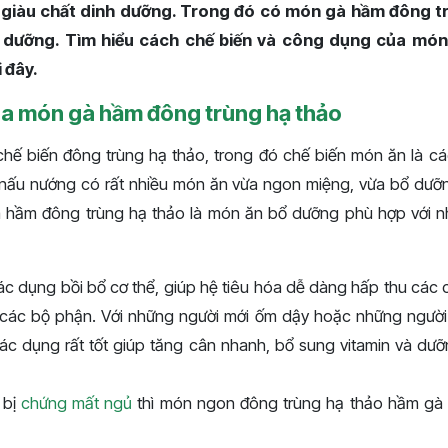
iàu chất dinh dưỡng. Trong đó có món gà hầm đông t
 dưỡng. Tìm hiểu cách chế biến và công dụng của món
i đây.
a món gà hầm đông trùng hạ thảo
chế biến đông trùng hạ thảo, trong đó chế biến món ăn là 
 nấu nướng có rất nhiều món ăn vừa ngon miệng, vừa bổ dưỡ
à hầm đông trùng hạ thảo là món ăn bổ dưỡng phù hợp với nh
c dụng bồi bổ cơ thể, giúp hệ tiêu hóa dễ dàng hấp thu các 
các bộ phận. Với những người mới ốm dậy hoặc những người 
ác dụng rất tốt giúp tăng cân nhanh, bổ sung vitamin và dưỡ
 bị
chứng mất ngủ
thì món ngon đông trùng hạ thảo hầm gà l