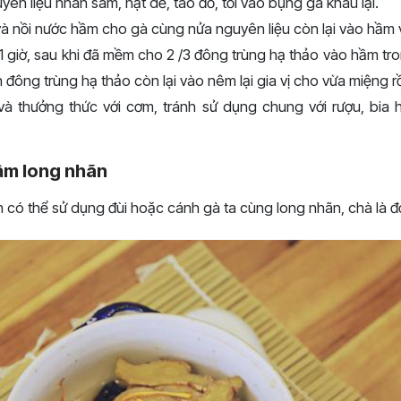
ên liệu nhân sâm, hạt dẻ, táo đỏ, tỏi vào bụng gà khâu lại.
à nồi nước hầm cho gà cùng nửa nguyên liệu còn lại vào hầm v
 giờ, sau khi đã mềm cho 2 /3 đông trùng hạ thảo vào hầm tr
đông trùng hạ thảo còn lại vào nêm lại gia vị cho vừa miệng rồ
à thưởng thức với cơm, tránh sử dụng chung với rượu, bia
ầm long nhãn
n có thể sử dụng đùi hoặc cánh gà ta cùng long nhãn, chà là đ