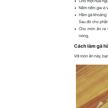
Cho một nửa nguy
Nêm nếm gia vị v
Hầm gà khoảng 1
Sau đó cho phần 
Cho món ăn ra v
nóng.
Cách làm gà h
Với món ăn này, bạ