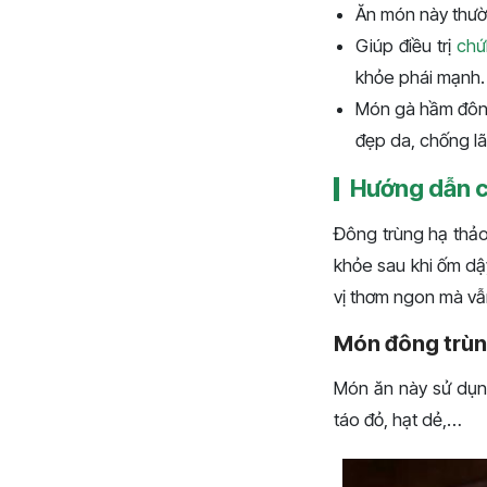
Ăn món này thườn
Giúp điều trị
chứ
khỏe phái mạnh.
Món gà hầm đông
đẹp da, chống l
Hướng dẫn c
Đông trùng hạ thảo
khỏe sau khi ốm dậ
vị thơm ngon mà vẫn
Món đông trùn
Món ăn này sử dụng
táo đỏ, hạt dẻ,…