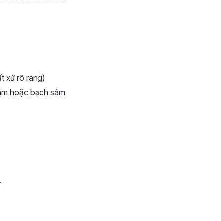
t xứ rõ ràng)
sâm hoặc bạch sâm
.