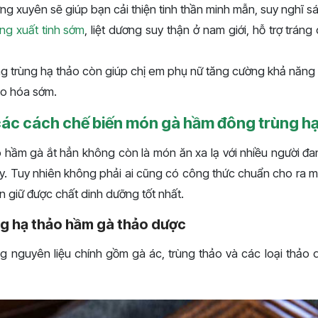
g xuyên sẽ giúp bạn cải thiện tinh thần minh mẫn, suy nghĩ s
ng xuất tinh sớm
, liệt dương suy thận ở nam giới, hỗ trợ tráng
 trùng hạ thảo còn giúp chị em phụ nữ tăng cường khả năng
ão hóa sớm.
ác cách chế biến món gà hầm đông trùng hạ
 hầm gà ắt hẳn không còn là món ăn xa lạ với nhiều người đ
y. Tuy nhiên không phải ai cũng có công thức chuẩn cho ra
 giữ được chất dinh dưỡng tốt nhất.
g hạ thảo hầm gà thảo dược
 nguyên liệu chính gồm gà ác, trùng thảo và các loại thảo