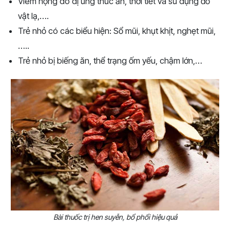
Viêm họng do dị ứng thức ăn, thời tiết và sử dụng đồ
vật lạ,….
Trẻ nhỏ có các biểu hiện: Sổ mũi, khụt khịt, nghẹt mũi,
…..
Trẻ nhỏ bị biếng ăn, thể trạng ốm yếu, chậm lớn,…
Bài thuốc trị hen suyễn, bổ phổi hiệu quả