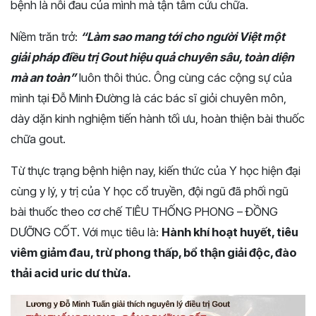
bệnh là nỗi đau của mình mà tận tâm cứu chữa.
Niềm trăn trở:
“Làm sao mang tới cho người Việt một
giải pháp điều trị Gout hiệu quả
chuyên sâu, toàn diện
mà an toàn
”
luôn thôi thúc. Ông cùng các cộng sự của
mình tại Đỗ Minh Đường là các bác sĩ giỏi chuyên môn,
dày dặn kinh nghiệm tiến hành tối ưu, hoàn thiện
bài thuốc
chữa gout.
Từ thực trạng bệnh hiện nay,
kiến thức của Y học hiện đại
cùng y lý, y trị của Y học cổ truyền, đội ngũ đã
phối ngũ
b
ài thuốc theo cơ chế
TIÊU THỐNG PHONG – ĐỒNG
DƯỠNG CỐT. Với mục tiêu là:
Hành khí hoạt huyết, tiêu
viêm giảm đau, trừ phong thấp, bổ thận giải độc, đào
thải acid uric dư thừa.