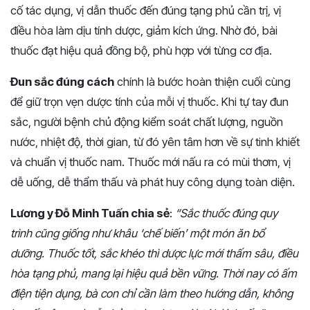
cố tác dụng, vị dẫn thuốc đến đúng tạng phủ cần trị, vị
điều hòa làm dịu tính dược, giảm kích ứng. Nhờ đó, bài
thuốc đạt hiệu quả đồng bộ, phù hợp với từng cơ địa.
Đun sắc đúng cách
chính là bước hoàn thiện cuối cùng
để giữ trọn vẹn dược tính của mỗi vị thuốc. Khi tự tay đun
sắc, người bệnh chủ động kiểm soát chất lượng, nguồn
nước, nhiệt độ, thời gian, từ đó yên tâm hơn về sự tinh khiết
và chuẩn vị thuốc nam. Thuốc mới nấu ra có mùi thơm, vị
dễ uống, dễ thẩm thấu và phát huy công dụng toàn diện.
Lương y Đỗ Minh Tuấn chia sẻ
:
“Sắc thuốc đúng quy
trình cũng giống như khâu ‘chế biến’ một món ăn bổ
dưỡng. Thuốc tốt, sắc khéo thì dược lực mới thấm sâu, điều
hòa tạng phủ, mang lại hiệu quả bền vững. Thời nay có ấm
điện tiện dụng, bà con chỉ cần làm theo hướng dẫn, không