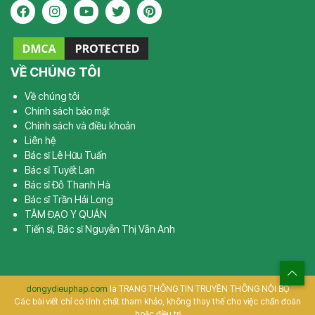
VỀ CHÚNG TÔI
Về chúng tôi
Chính sách bảo mật
Chính sách và điều khoản
Liên hệ
Bác sĩ Lê Hữu Tuấn
Bác sĩ Tuyết Lan
Bác sĩ Đỗ Thanh Hà
Bác sĩ Trần Hải Long
TÂM ĐẠO Y QUÁN
Tiến sĩ, Bác sĩ Nguyễn Thị Vân Anh
dongydieuphap.com
là TRANG THÔNG TIN TRUYỀN THÔNG NỘI BỘ
Các bài viết chỉ có tính chất tham khảo, không thay thế cho việc chẩn đoán
hoặc điều trị