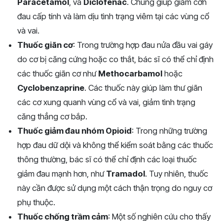
Paracetamol
, và
Diclofenac
. Chúng giúp giảm cơn
đau cấp tính và làm dịu tình trạng viêm tại các vùng cổ
và vai.
Thuốc giãn cơ
: Trong trường hợp đau nửa đầu vai gáy
do cơ bị căng cứng hoặc co thắt, bác sĩ có thể chỉ định
các thuốc giãn cơ như
Methocarbamol
hoặc
Cyclobenzaprine
. Các thuốc này giúp làm thư giãn
các cơ xung quanh vùng cổ và vai, giảm tình trạng
căng thẳng cơ bắp.
Thuốc giảm đau nhóm Opioid
: Trong những trường
hợp đau dữ dội và không thể kiểm soát bằng các thuốc
thông thường, bác sĩ có thể chỉ định các loại thuốc
giảm đau mạnh hơn, như
Tramadol
. Tuy nhiên, thuốc
này cần được sử dụng một cách thận trọng do nguy cơ
phụ thuộc.
Thuốc chống trầm cảm
: Một số nghiên cứu cho thấy