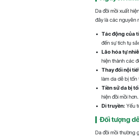
Da đồi mồi xuất hiệ
đây là các nguyên 
Tác động của ti
đến sự tích tụ s
Lão hóa tự nhiê
hiện thành các đ
Thay đổi nội tiế
làm da dễ bị tổn
Tiền sử da bị t
hiện đồi mồi hơn.
Di truyền:
Yếu tố
Đối tượng dễ
Da đồi mồi thường 