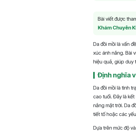
Bài viết được th
Khám Chuyên K
Da đồi mồi là vấn đ
xúc ánh nắng. Bài v
hiệu quả, giúp duy t
Định nghĩa v
Da đồi mồi là tình 
cao tuổi. Đây là kế
nắng mặt trời. Da đ
tiết tố hoặc các yếu
Dựa trên mức độ và v