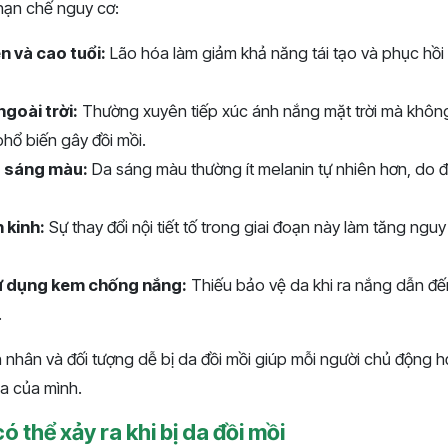
 hạn chế nguy cơ:
n và cao tuổi:
Lão hóa làm giảm khả năng tái tạo và phục hồi 
ngoài trời:
Thường xuyên tiếp xúc ánh nắng mặt trời mà khôn
hổ biến gây đồi mồi.
a sáng màu:
Da sáng màu thường ít melanin tự nhiên hơn, do đ
 kinh:
Sự thay đổi nội tiết tố trong giai đoạn này làm tăng nguy
ử dụng kem chống nắng:
Thiếu bảo vệ da khi ra nắng dẫn đế
.
 nhân và đối tượng dễ bị da đồi mồi giúp mỗi người chủ động 
da của mình.
ó thể xảy ra khi bị da đồi mồi