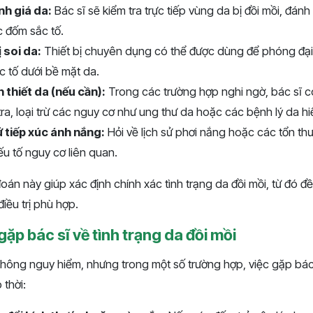
nh giá da:
Bác sĩ sẽ kiểm tra trực tiếp vùng da bị đồi mồi, đánh
ác đốm sắc tố.
 soi da:
Thiết bị chuyên dụng có thể được dùng để phóng đại 
c tố dưới bề mặt da.
 thiết da (nếu cần):
Trong các trường hợp nghi ngờ, bác sĩ c
ra, loại trừ các nguy cơ như ung thư da hoặc các bệnh lý da h
ử tiếp xúc ánh nắng:
Hỏi về lịch sử phơi nắng hoặc các tổn th
ếu tố nguy cơ liên quan.
án này giúp xác định chính xác tình trạng da đồi mồi, từ đó đ
iều trị phù hợp.
gặp bác sĩ về tình trạng da đồi mồi
hông nguy hiểm, nhưng trong một số trường hợp, việc gặp bác s
 thời: