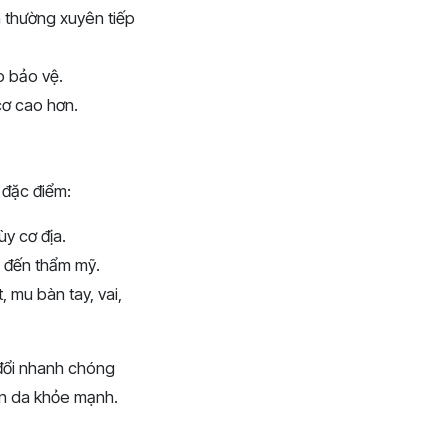
a thường xuyên tiếp
p bảo vệ.
cơ cao hơn.
 đặc điểm:
ùy cơ địa.
 đến thẩm mỹ.
 mu bàn tay, vai,
đổi nhanh chóng
làn da khỏe mạnh.