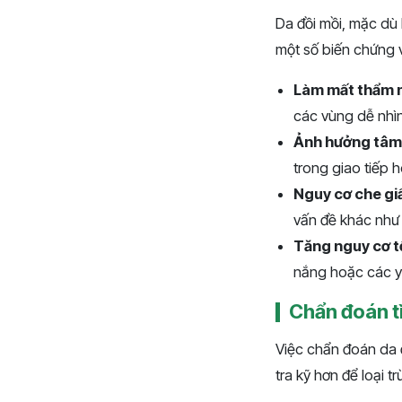
Da đồi mồi, mặc dù
một số biến chứng 
Làm mất thẩm 
các vùng dễ nhìn
Ảnh hưởng tâm 
trong giao tiếp 
Nguy cơ che giấ
vấn đề khác như
Tăng nguy cơ t
nắng hoặc các yế
Chẩn đoán tì
Việc chẩn đoán da 
tra kỹ hơn để loại t