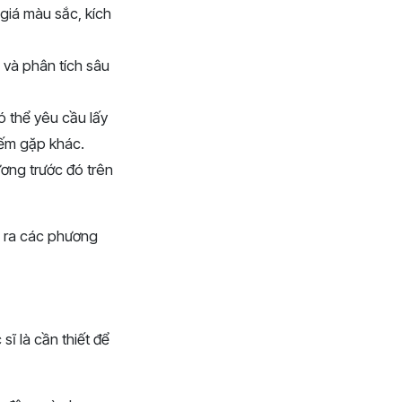
 giá màu sắc, kích
và phân tích sâu
ó thể yêu cầu lấy
iếm gặp khác.
ương trước đó trên
ề ra các phương
ĩ là cần thiết để