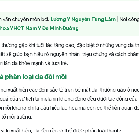
am vấn chuyên môn bởi:
Lương Y Nguyễn Tùng Lâm
|
Nơi công
hoa YHCT Nam Y Đỗ Minh Đường
ề thường gặp khi tuổi tác tăng cao, đặc biệt ở những vùng da 
iết sẽ giúp bạn hiểu rõ nguyên nhân, triệu chứng và cách chă
rì làn da khỏe mạnh và tươi trẻ.
à phân loại da đồi mồi
trạng xuất hiện các đốm sắc tố trên bề mặt da, thường gặp ở ngư
t quả của sự tích tụ melanin không đồng đều dưới tác động của 
ồi mồi không chỉ là dấu hiệu lão hóa mà còn có thể liên quan đế
 tố môi trường.
ị trí xuất hiện, da đồi mồi có thể được phân loại thành: