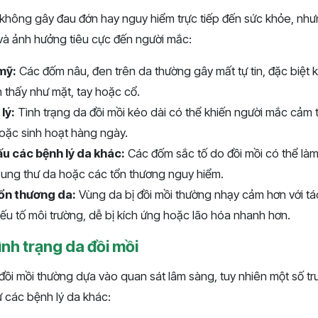
 không gây đau đớn hay nguy hiểm trực tiếp đến sức khỏe, nh
và ảnh hưởng tiêu cực đến người mắc:
mỹ:
Các đốm nâu, đen trên da thường gây mất tự tin, đặc biệt kh
 thấy như mặt, tay hoặc cổ.
lý:
Tình trạng da đồi mồi kéo dài có thể khiến người mắc cảm th
hoặc sinh hoạt hàng ngày.
u các bệnh lý da khác:
Các đốm sắc tố do đồi mồi có thể làm
 ung thư da hoặc các tổn thương nguy hiểm.
ổn thương da:
Vùng da bị đồi mồi thường nhạy cảm hơn với t
u tố môi trường, dễ bị kích ứng hoặc lão hóa nhanh hơn.
nh trạng da đồi mồi
đồi mồi thường dựa vào quan sát lâm sàng, tuy nhiên một số t
rừ các bệnh lý da khác: