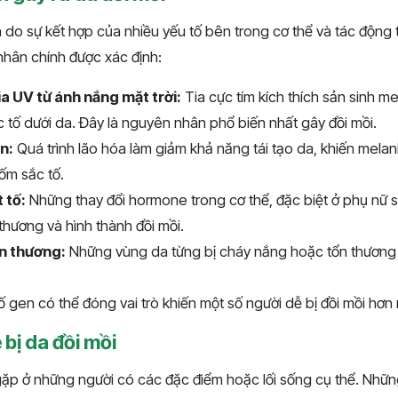
n do sự kết hợp của nhiều yếu tố bên trong cơ thể và tác động 
nhân chính được xác định:
a UV từ ánh nắng mặt trời:
Tia cực tím kích thích sản sinh m
ắc tố dưới da. Đây là nguyên nhân phổ biến nhất gây đồi mồi.
n:
Quá trình lão hóa làm giảm khả năng tái tạo da, khiến melani
ốm sắc tố.
t tố:
Những thay đổi hormone trong cơ thể, đặc biệt ở phụ nữ s
 thương và hình thành đồi mồi.
ổn thương:
Những vùng da từng bị cháy nắng hoặc tổn thương
 gen có thể đóng vai trò khiến một số người dễ bị đồi mồi hơn
 bị da đồi mồi
gặp ở những người có các đặc điểm hoặc lối sống cụ thể. Nhữn