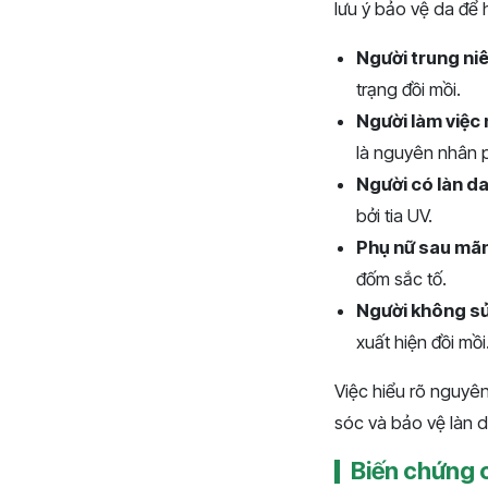
lưu ý bảo vệ da để
Người trung niê
trạng đồi mồi.
Người làm việc 
là nguyên nhân p
Người có làn d
bởi tia UV.
Phụ nữ sau mãn
đốm sắc tố.
Người không s
xuất hiện đồi mồi
Việc hiểu rõ nguyên
sóc và bảo vệ làn 
Biến chứng c