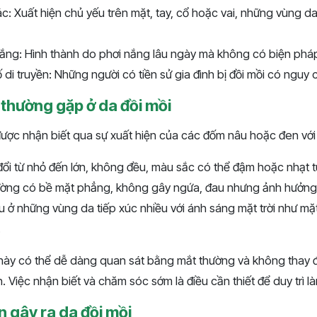
tác: Xuất hiện chủ yếu trên mặt, tay, cổ hoặc vai, những vùng d
nắng: Hình thành do phơi nắng lâu ngày mà không có biện phá
 di truyền: Những người có tiền sử gia đình bị đồi mồi có nguy 
 thường gặp ở da đồi mồi
được nhận biết qua sự xuất hiện của các đốm nâu hoặc đen với
đổi từ nhỏ đến lớn, không đều, màu sắc có thể đậm hoặc nhạt t
ờng có bề mặt phẳng, không gây ngứa, đau nhưng ảnh hưởng
u ở những vùng da tiếp xúc nhiều với ánh sáng mặt trời như mặt,
.
này có thể dễ dàng quan sát bằng mắt thường và không thay 
n. Việc nhận biết và chăm sóc sớm là điều cần thiết để duy trì 
 gây ra da đồi mồi