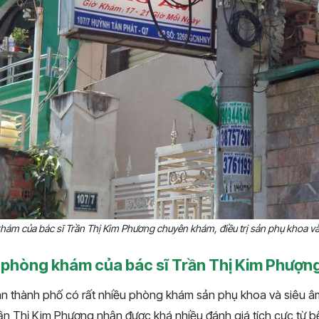
hám của bác sĩ Trần Thị Kim Phương chuyên khám, điều trị sản phụ khoa và
về phòng khám của bác sĩ Trần Thị Kim Phượn
bàn thành phố có rất nhiều phòng khám sản phụ khoa và siêu 
ần Thị Kim Phượng nhận được khá nhiều đánh giá tích cực từ 