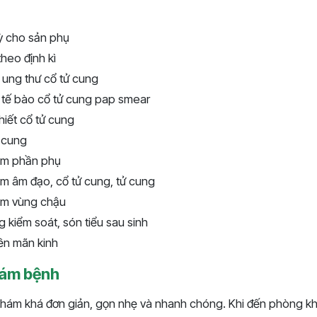
ỳ cho sản phụ
heo định kì
 ung thư cổ tử cung
t tế bào cổ tử cung pap smear
iết cổ tử cung
ử cung
iễm phần phụ
iễm âm đạo, cổ tử cung, tử cung
iễm vùng chậu
ng kiểm soát, són tiểu sau sinh
tiền mãn kinh
hám bệnh
khám khá đơn giản, gọn nhẹ và nhanh chóng. Khi đến phòng k