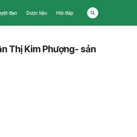
yệt đạo
Dược liệu
Hỏi đáp
ần Thị Kim Phượng- sản