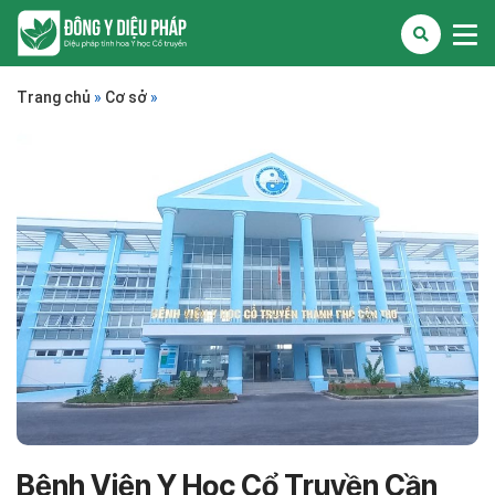
Trang chủ
»
Cơ sở
»
Bệnh Viện Y Học Cổ Truyền Cần