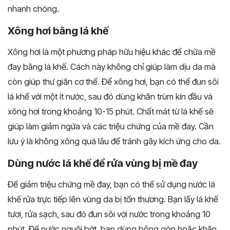
nhanh chóng.
Xông hơi bằng lá khế
Xông hơi là một phương pháp hữu hiệu khác để chữa mề
đay bằng lá khế. Cách này không chỉ giúp làm dịu da mà
còn giúp thư giãn cơ thể. Để xông hơi, bạn có thể đun sôi
lá khế với một ít nước, sau đó dùng khăn trùm kín đầu và
xông hơi trong khoảng 10-15 phút. Chất mát từ lá khế sẽ
giúp làm giảm ngứa và các triệu chứng của mề đay. Cần
lưu ý là không xông quá lâu để tránh gây kích ứng cho da.
Dùng nước lá khế để rửa vùng bị mề đay
Để giảm triệu chứng mề đay, bạn có thể sử dụng nước lá
khế rửa trực tiếp lên vùng da bị tổn thương. Bạn lấy lá khế
tươi, rửa sạch, sau đó đun sôi với nước trong khoảng 10
phút. Để nước nguội bớt, bạn dùng bông gòn hoặc khăn