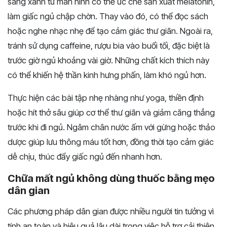
sáng xanh từ màn hình có thể ức chế sản xuất melatonin,
làm giấc ngủ chập chờn. Thay vào đó, có thể đọc sách
hoặc nghe nhạc nhẹ để tạo cảm giác thư giãn. Ngoài ra,
tránh sử dụng caffeine, rượu bia vào buổi tối, đặc biệt là
trước giờ ngủ khoảng vài giờ. Những chất kích thích này
có thể khiến hệ thần kinh hưng phấn, làm khó ngủ hơn.
Thực hiện các bài tập nhẹ nhàng như yoga, thiền định
hoặc hít thở sâu giúp cơ thể thư giãn và giảm căng thẳng
trước khi đi ngủ. Ngâm chân nước ấm với gừng hoặc thảo
dược giúp lưu thông máu tốt hơn, đồng thời tạo cảm giác
dễ chịu, thúc đẩy giấc ngủ đến nhanh hơn.
Chữa mất ngủ không dùng thuốc bằng mẹo
dân gian
Các phương pháp dân gian được nhiều người tin tưởng vì
tính an toàn và hiệu quả lâu dài trong việc hỗ trợ cải thiện