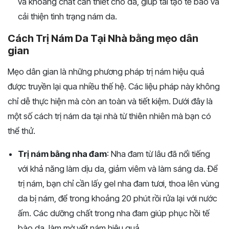
và khoáng chất cần thiết cho da, giúp tái tạo tế bào và
cải thiện tình trạng nám da.
Cách Trị Nám Da Tại Nhà bằng mẹo dân
gian
Mẹo dân gian là những phương pháp trị nám hiệu quả
được truyền lại qua nhiều thế hệ. Các liệu pháp này không
chỉ dễ thực hiện mà còn an toàn và tiết kiệm. Dưới đây là
một số cách trị nám da tại nhà từ thiên nhiên mà bạn có
thể thử.
Trị nám bằng nha đam
: Nha đam từ lâu đã nổi tiếng
với khả năng làm dịu da, giảm viêm và làm sáng da. Để
trị nám, bạn chỉ cần lấy gel nha đam tươi, thoa lên vùng
da bị nám, để trong khoảng 20 phút rồi rửa lại với nước
ấm. Các dưỡng chất trong nha đam giúp phục hồi tế
bào da, làm mờ vết nám hiệu quả.