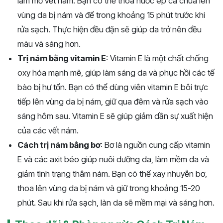
làm mờ vết nám. Bạn có thể thoa nước ép cà chua lên
vùng da bị nám và để trong khoảng 15 phút trước khi
rửa sạch. Thực hiện đều đặn sẽ giúp da trở nên đều
màu và sáng hơn.
Trị nám bằng vitamin E
: Vitamin E là một chất chống
oxy hóa mạnh mẽ, giúp làm sáng da và phục hồi các tế
bào bị hư tổn. Bạn có thể dùng viên vitamin E bôi trực
tiếp lên vùng da bị nám, giữ qua đêm và rửa sạch vào
sáng hôm sau. Vitamin E sẽ giúp giảm dần sự xuất hiện
của các vết nám.
Cách trị nám bằng bơ
: Bơ là nguồn cung cấp vitamin
E và các axit béo giúp nuôi dưỡng da, làm mềm da và
giảm tình trạng thâm nám. Bạn có thể xay nhuyễn bơ,
thoa lên vùng da bị nám và giữ trong khoảng 15-20
phút. Sau khi rửa sạch, làn da sẽ mềm mại và sáng hơn.