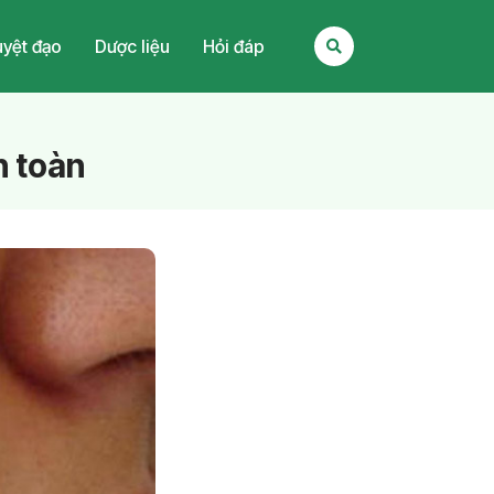
yệt đạo
Dược liệu
Hỏi đáp
n toàn