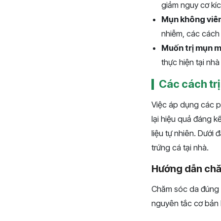
giảm nguy cơ kí
Mụn không viê
nhiễm, các cách 
Muốn trị mụn m
thực hiện tại nhà
Các cách trị
Việc áp dụng các ph
lại hiệu quả đáng 
liệu tự nhiên. Dưới
trứng cá tại nhà.
Hướng dẫn ch
Chăm sóc da đúng cá
nguyên tắc cơ bản b