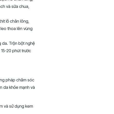
ạch và sữa chua,
ít lỗ chân lông,
 leo thoa lên vùng
g da. Trộn bột nghệ
 15-20 phút trước
ương pháp chăm sóc
 làn da khỏe mạnh và
ẩm và sử dụng kem