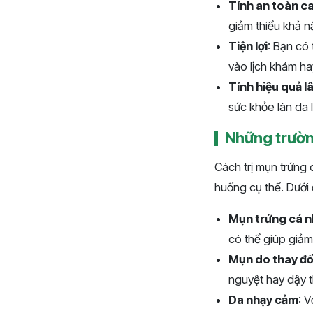
Tính an toàn c
giảm thiểu khả n
Tiện lợi
: Bạn có
vào lịch khám h
Tính hiệu quả l
sức khỏe làn da 
Những trườn
Cách trị mụn trứng c
huống cụ thể. Dưới
Mụn trứng cá n
có thể giúp giả
Mụn do thay đổi 
nguyệt hay dậy t
Da nhạy cảm
: 