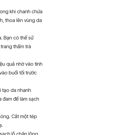
trong khi chanh chứa
nh, thoa lên vùng da
. Bạn có thể sử
 trang thấm trà
iệu quả nhờ vào tính
ào buổi tối trước
ái tạo da nhanh
ha đam để làm sạch
hóng. Cắt một tép
ạ.
 sạch lỗ chân lông,