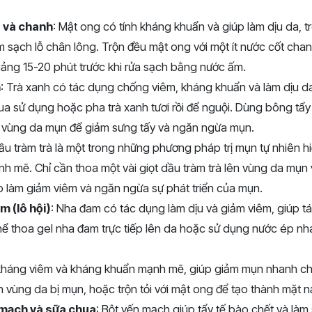
 và chanh
: Mật ong có tính kháng khuẩn và giúp làm dịu da, 
làm sạch lỗ chân lông. Trộn đều mật ong với một ít nước cốt cha
ảng 15-20 phút trước khi rửa sạch bằng nước ấm.
h
: Trà xanh có tác dụng chống viêm, kháng khuẩn và làm dịu da
qua sử dụng hoặc pha trà xanh tươi rồi để nguội. Dùng bông tẩy
n vùng da mụn để giảm sưng tấy và ngăn ngừa mụn.
Dầu tràm trà là một trong những phương pháp trị mụn tự nhiên h
 mẽ. Chỉ cần thoa một vài giọt dầu tràm trà lên vùng da mụn v
úp làm giảm viêm và ngăn ngừa sự phát triển của mụn.
m (lô hội)
: Nha đam có tác dụng làm dịu và giảm viêm, giúp t
hể thoa gel nha đam trực tiếp lên da hoặc sử dụng nước ép n
h kháng viêm và kháng khuẩn mạnh mẽ, giúp giảm mụn nhanh c
ên vùng da bị mụn, hoặc trộn tỏi với mật ong để tạo thành mặt n
 mạch và sữa chua
: Bột yến mạch giúp tẩy tế bào chết và làm