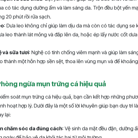
hua có tác dụng dưỡng ẩm và làm sáng da. Trộn đều bột yến m
g 20 phút rồi rửa sạch.
eo
: Dưa leo không chỉ giúp làm dịu da mà còn có tác dụng se kh
a leo thành lát mỏng và đắp lên da, hoặc ép lấy nước cốt dưa
 và sữa tươi
: Nghệ có tính chống viêm mạnh và giúp làm sán
tạo thành một hỗn hợp sền sệt, thoa lên vùng mụn và để khoảng
Phòng ngừa mụn trứng cá hiệu quả
kiểm soát mụn trứng cá hiệu quả, bạn cần kết hợp những ph
inh hoạt hợp lý. Dưới đây là một số lời khuyên giúp bạn duy trì
 lại:
uen chăm sóc da đúng cách
: Vệ sinh da mặt đều đặn, dưỡng 
ngày để bảo vệ da khỏi tác hại từ môi trường.