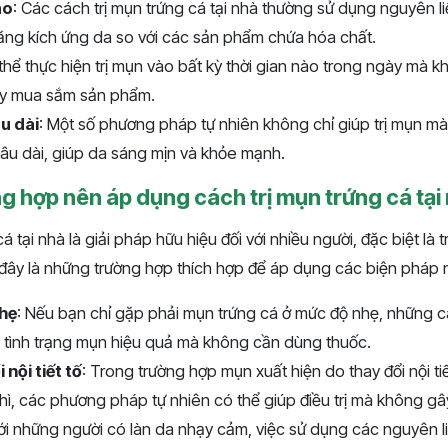
ao
: Các cách trị mụn trứng cá tại nhà thường sử dụng nguyên li
ăng kích ứng da so với các sản phẩm chứa hóa chất.
 thể thực hiện trị mụn vào bất kỳ thời gian nào trong ngày mà 
ay mua sắm sản phẩm.
âu dài
: Một số phương pháp tự nhiên không chỉ giúp trị mụn mà
lâu dài, giúp da sáng mịn và khỏe mạnh.
g hợp nên áp dụng cách trị mụn trứng cá tại
á tại nhà là giải pháp hữu hiệu đối với nhiều người, đặc biệt là 
 đây là những trường hợp thích hợp để áp dụng các biện pháp 
hẹ
: Nếu bạn chỉ gặp phải mụn trứng cá ở mức độ nhẹ, những cá
m tình trạng mụn hiệu quả mà không cần dùng thuốc.
nội tiết tố
: Trong trường hợp mụn xuất hiện do thay đổi nội tiế
hì, các phương pháp tự nhiên có thể giúp điều trị mà không g
Với những người có làn da nhạy cảm, việc sử dụng các nguyên li