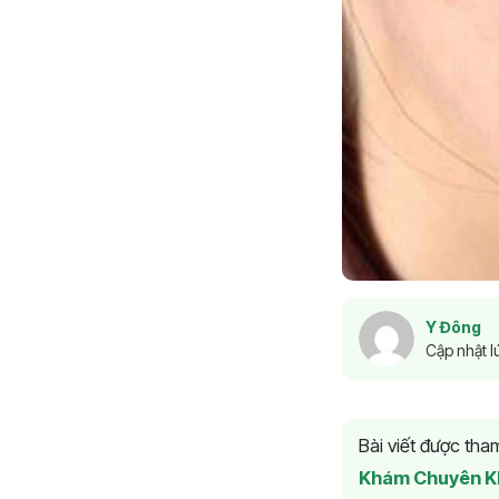
Y Đông
Cập nhật l
Bài viết được th
Khám Chuyên K