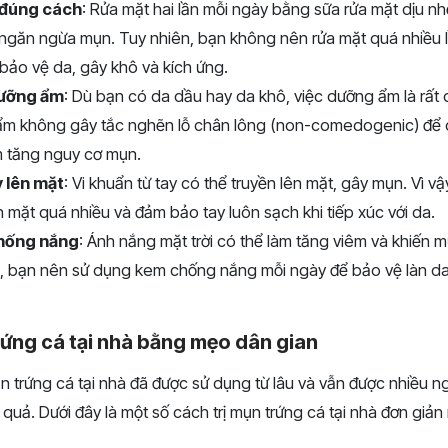
 đúng cách
: Rửa mặt hai lần mỗi ngày bằng sữa rửa mặt dịu nh
 ngăn ngừa mụn. Tuy nhiên, bạn không nên rửa mặt quá nhiều lầ
 bảo vệ da, gây khô và kích ứng.
ưỡng ẩm
: Dù bạn có da dầu hay da khô, việc dưỡng ẩm là rất
ẩm không gây tắc nghẽn lỗ chân lông (non-comedogenic) để d
 tăng nguy cơ mụn.
 lên mặt
: Vi khuẩn từ tay có thể truyền lên mặt, gây mụn. Vì v
n mặt quá nhiều và đảm bảo tay luôn sạch khi tiếp xúc với da.
hống nắng
: Ánh nắng mặt trời có thể làm tăng viêm và khiến 
, bạn nên sử dụng kem chống nắng mỗi ngày để bảo vệ làn da k
rứng cá tại nhà bằng mẹo dân gian
n trứng cá tại nhà đã được sử dụng từ lâu và vẫn được nhiều n
u quả. Dưới đây là một số cách trị mụn trứng cá tại nhà đơn giả