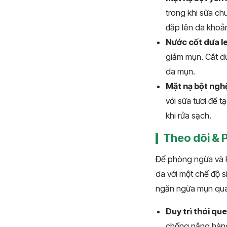
trong khi sữa c
đắp lên da khoản
Nước cốt dưa l
giảm mụn. Cắt dư
da mụn.
Mặt nạ bột nghệ
với sữa tươi để 
khi rửa sạch.
Theo dõi & 
Để phòng ngừa và 
da với một chế độ s
ngăn ngừa mụn quay
Duy trì thói q
chống nắng hàng 