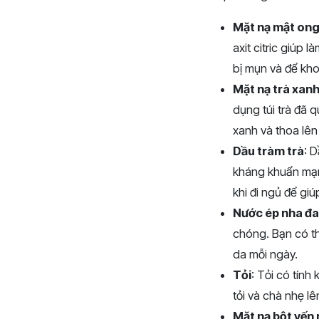
Mặt nạ mật ong
axit citric giúp 
bị mụn và để kho
Mặt nạ trà xan
dụng túi trà đã 
xanh và thoa lê
Dầu tràm trà
: 
kháng khuẩn mạnh
khi đi ngủ để gi
Nước ép nha đa
chóng. Bạn có t
da mỗi ngày.
Tỏi
: Tỏi có tín
tỏi và chà nhẹ l
Mặt nạ bột yến