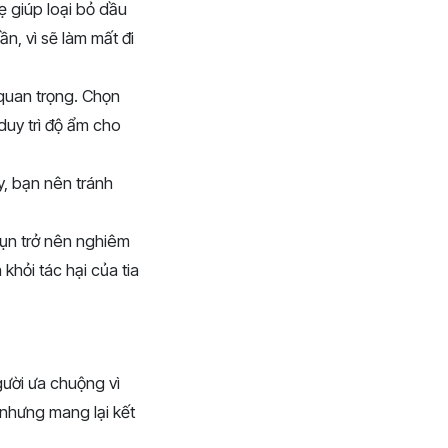
ẹ giúp loại bỏ dầu
n, vì sẽ làm mất đi
 quan trọng. Chọn
uy trì độ ẩm cho
ậy, bạn nên tránh
mụn trở nên nghiêm
hỏi tác hại của tia
gười ưa chuộng vì
n nhưng mang lại kết