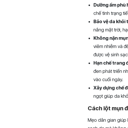
Dưỡng ẩm phù 
chế tình trạng t
Bảo vệ da khỏi 
nắng mặt trời, h
Không nặn mụn
viêm nhiễm và đ
được vệ sinh sạc
Hạn chế trang 
đen phát triển n
vào cuối ngày.
Xây dựng chế đ
ngọt giúp da kh
Cách lột mụn đ
Mẹo dân gian giúp 