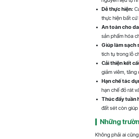
nguyên liệu tự n
Dễ thực hiện:
Cá
thực hiện bất cứ 
An toàn cho da
sản phẩm hóa c
Giúp làm sạch 
tích tụ trong lỗ 
Cải thiện kết cấ
giảm viêm, tăng 
Hạn chế tác dụ
hạn chế đỏ rát v
Thúc đẩy tuần
đất sét còn giú
Những trườn
Không phải ai cũng 