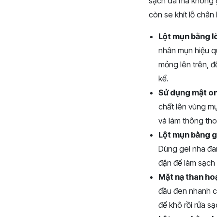
sạch da mà không g
còn se khít lỗ chân
Lột mụn bằng l
nhân mụn hiệu qu
mỏng lên trên, đ
kể.
Sử dụng mật o
chất lên vùng mụ
và làm thông tho
Lột mụn bằng g
Dùng gel nha đam
đặn để làm sạch
Mặt nạ than hoạ
đầu đen nhanh ch
để khô rồi rửa sạ