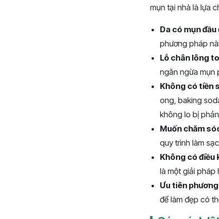
mụn tại nhà là lựa 
Da có mụn đầu 
phương pháp này
Lỗ chân lông to
ngăn ngừa mụn p
Không có tiền s
ong, baking sod
không lo bị phản
Muốn chăm sóc 
quy trình làm sạ
Không có điều 
là một giải pháp 
Ưu tiên phương
để làm đẹp có th