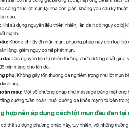
hiên sẵn có như trứng gà, baking soda, mật ong để làm sạch d
c công thức lột mụn tại nhà đơn giản, không yêu cầu kỹ thuật 
lúc nào.
:
Khi sử dụng nguyên liệu thiên nhiên, làn da ít có nguy cơ bị k
hất mạnh.
sâu:
Không chỉ lấy đi nhân mụn, phương pháp này còn loại bỏ 
chân lông, giảm nguy cơ tái phát mụn.
u da:
Các nguyên liệu tự nhiên thường chứa dưỡng chất giúp se
độ mịn màng cho làn da.
ng phụ:
Không gây tổn thương da nghiêm trọng như lột mụn 
à kích ứng.
 hoàn máu:
Một số phương pháp như massage bằng mật ong 
p tăng cường tuần hoàn, nuôi dưỡng da khỏe mạnh từ bên tron
g hợp nên áp dụng cách lột mụn đầu đen tại
có thể sử dụng phương pháp này, tuy nhiên, với những trường 