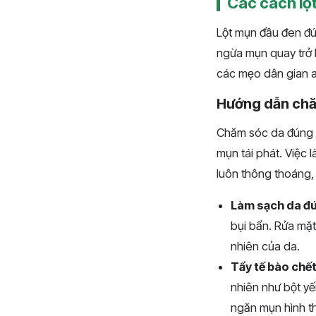
Các cách lột
Lột mụn đầu đen đú
ngừa mụn quay trở 
các mẹo dân gian a
Hướng dẫn ch
Chăm sóc da đúng c
mụn tái phát. Việc 
luôn thông thoáng,
Làm sạch da đ
bụi bẩn. Rửa mặt
nhiên của da.
Tẩy tế bào chết
nhiên như bột yế
ngăn mụn hình t