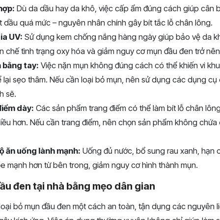
hợp:
Dù da dầu hay da khô, việc cấp ẩm đúng cách giúp cân 
iết dầu quá mức – nguyên nhân chính gây bít tắc lỗ chân lông.
tia UV:
Sử dụng kem chống nắng hàng ngày giúp bảo vệ da khỏ
ạn chế tình trạng oxy hóa và giảm nguy cơ mụn đầu đen trở nê
 bằng tay:
Việc nặn mụn không đúng cách có thể khiến vi kh
ể lại sẹo thâm. Nếu cần loại bỏ mụn, nên sử dụng các dụng c
h sẽ.
điểm dày:
Các sản phẩm trang điểm có thể làm bít lỗ chân lôn
hiều hơn. Nếu cần trang điểm, nên chọn sản phẩm không chứa 
ộ ăn uống lành mạnh:
Uống đủ nước, bổ sung rau xanh, hạn c
ỏe mạnh hơn từ bên trong, giảm nguy cơ hình thành mụn.
ầu đen tại nhà bằng mẹo dân gian
loại bỏ mụn đầu đen một cách an toàn, tận dụng các nguyên li