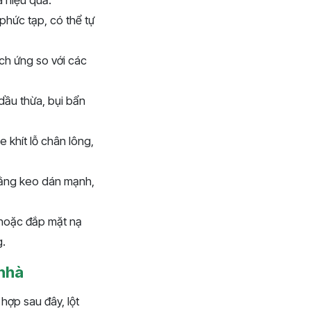
a hiệu quả.
phức tạp, có thể tự
ích ứng so với các
dầu thừa, bụi bẩn
 khít lỗ chân lông,
bằng keo dán mạnh,
hoặc đắp mặt nạ
g.
 nhà
hợp sau đây, lột