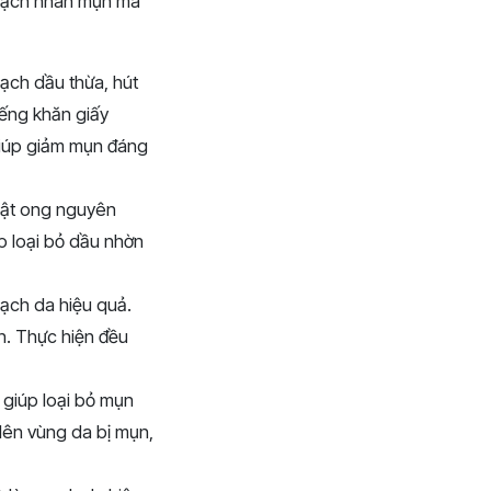
 sạch nhân mụn mà
ch dầu thừa, hút
iếng khăn giấy
 giúp giảm mụn đáng
mật ong nguyên
p loại bỏ dầu nhờn
ạch da hiệu quả.
h. Thực hiện đều
 giúp loại bỏ mụn
lên vùng da bị mụn,