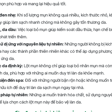
chọn phù hợp và mang lại hiệu quả tốt.
đen nhẹ:
Khi số lượng mụn không quá nhiều, kích thước nhỏ, 
 giúp làm sạch nhanh chóng mà không gây tổn thương da.
, da dầu:
Việc loại bỏ mụn giúp kiểm soát dầu thừa, hạn chế bít
hát triển thêm.
ử dị ứng với nguyên liệu tự nhiên:
Những người không bị kích
a hay các thành phần thiên nhiên khác có thể áp dụng phươn
 ứng da.
da định kỳ:
Lột mụn không chỉ giúp loại bỏ nhân mụn mà còn
ch da, phù hợp với những ai muốn duy trì làn da khỏe mạnh.
kiện đến spa:
Đối với những người bận rộn hoặc không muốn tố
hữu ích để duy trì làn da sạch mụn ngay tại nhà.
 pháp tự nhiên:
Những ai muốn tránh hóa chất, sử dụng nguyên
ể lựa chọn cách lột mụn này để bảo vệ làn da.