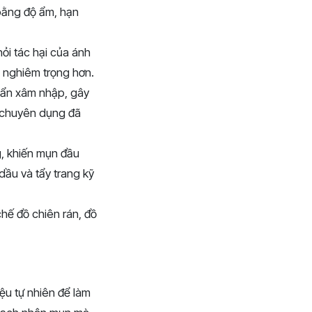
bằng độ ẩm, hạn
i tác hại của ánh
n nghiêm trọng hơn.
uẩn xâm nhập, gây
ụ chuyên dụng đã
g, khiến mụn đầu
dầu và tẩy trang kỹ
hế đồ chiên rán, đồ
ệu tự nhiên để làm