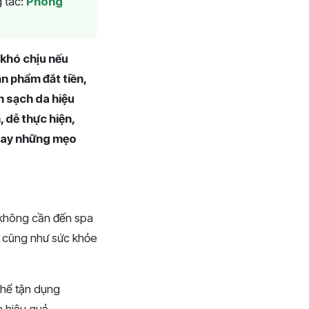
 tác:
Phòng
 khó chịu nếu
n phẩm đắt tiền,
m sạch da hiệu
 dễ thực hiện,
ngay những mẹo
 không cần đến spa
a cũng như sức khỏe
hể tận dụng