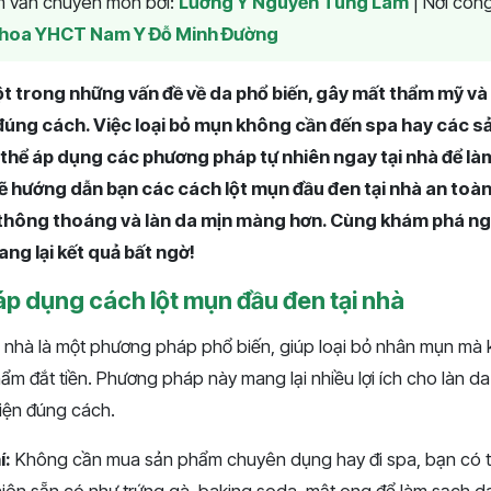
am vấn chuyên môn bởi:
Lương Y Nguyễn Tùng Lâm
|
Nơi công
hoa YHCT Nam Y Đỗ Minh Đường
t trong những vấn đề về da phổ biến, gây mất thẩm mỹ và
đúng cách. Việc loại bỏ mụn không cần đến spa hay các sả
thể áp dụng các phương pháp tự nhiên ngay tại nhà để là
sẽ hướng dẫn bạn các cách lột mụn đầu đen tại nhà an toàn,
g thông thoáng và làn da mịn màng hơn. Cùng khám phá 
ng lại kết quả bất ngờ!
áp dụng cách lột mụn đầu đen tại nhà
i nhà là một phương pháp phổ biến, giúp loại bỏ nhân mụn mà
ẩm đắt tiền. Phương pháp này mang lại nhiều lợi ích cho làn d
hiện đúng cách.
í:
Không cần mua sản phẩm chuyên dụng hay đi spa, bạn có t