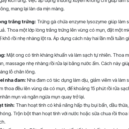
ây kích ứng. Việc áp dụng thường xuyên không chỉ giúp làm
 lông, mang lại làn da mịn màng.
òng trắng trứng:
Trứng gà chứa enzyme lysozyme giúp làm sạ
ả. Thoa một lớp lòng trắng trứng lên vùng có mụn, đặt một m
ể khô rồi nhẹ nhàng lột ra. Áp dụng cách này hai lần mỗi tuần
ng:
Mật ong có tính kháng khuẩn và làm sạch tự nhiên. Thoa 
n, massage nhẹ nhàng rồi rửa lại bằng nước ấm. Cách này giú
áng lỗ chân lông.
el nha đam:
Nha đam có tác dụng làm dịu, giảm viêm và làm s
 thoa đều lên vùng da có mụn, để khoảng 15 phút rồi rửa sạc
 nhân mụn và ngăn ngừa mụn quay trở lại.
t tính:
Than hoạt tính có khả năng hấp thụ bụi bẩn, dầu thừa,
óng. Trộn bột than hoạt tính với nước hoặc sữa chua rồi thoa 
ch.