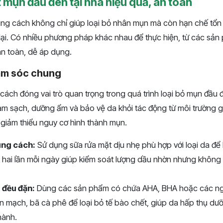
 mụn đầu đen tại nhà hiệu quả, an toàn
ng cách không chỉ giúp loại bỏ nhân mụn mà còn hạn chế tổn
lại. Có nhiều phương pháp khác nhau để thực hiện, từ các sản 
n toàn, dễ áp dụng.
ăm sóc chung
ách đóng vai trò quan trọng trong quá trình loại bỏ mụn đầu
làm sạch, dưỡng ẩm và bảo vệ da khỏi tác động từ môi trường g
 giảm thiểu nguy cơ hình thành mụn.
úng cách:
Sử dụng sữa rửa mặt dịu nhẹ phù hợp với loại da để 
 hai lần mỗi ngày giúp kiểm soát lượng dầu nhờn nhưng không 
 đều đặn:
Dùng các sản phẩm có chứa AHA, BHA hoặc các ngu
n mạch, bã cà phê để loại bỏ tế bào chết, giúp da hấp thụ dưỡ
hành.