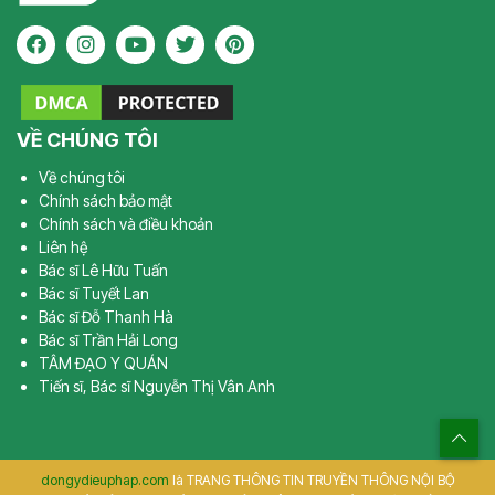
VỀ CHÚNG TÔI
Về chúng tôi
Chính sách bảo mật
Chính sách và điều khoản
Liên hệ
Bác sĩ Lê Hữu Tuấn
Bác sĩ Tuyết Lan
Bác sĩ Đỗ Thanh Hà
Bác sĩ Trần Hải Long
TÂM ĐẠO Y QUÁN
Tiến sĩ, Bác sĩ Nguyễn Thị Vân Anh
dongydieuphap.com
là TRANG THÔNG TIN TRUYỀN THÔNG NỘI BỘ