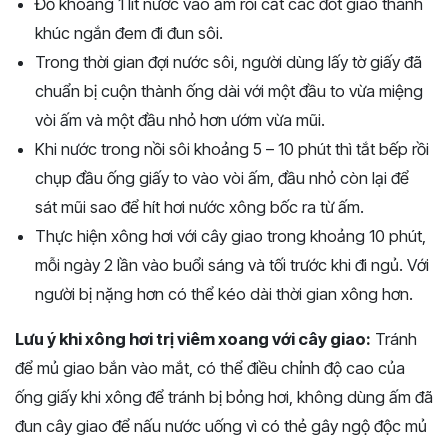
Đổ khoảng 1 lít nước vào ấm rồi cắt các đốt giao thành
khúc ngắn đem đi đun sôi.
Trong thời gian đợi nước sôi, người dùng lấy tờ giấy đã
chuẩn bị cuộn thành ống dài với một đầu to vừa miệng
vòi ấm và một đầu nhỏ hơn ướm vừa mũi.
Khi nước trong nồi sôi khoảng 5 – 10 phút thì tắt bếp rồi
chụp đầu ống giấy to vào vòi ấm, đầu nhỏ còn lại để
sát mũi sao để hít hơi nước xông bốc ra từ ấm.
Thực hiện xông hơi với cây giao trong khoảng 10 phút,
mỗi ngày 2 lần vào buổi sáng và tối trước khi đi ngủ. Với
người bị nặng hơn có thể kéo dài thời gian xông hơn.
Lưu ý khi xông hơi trị viêm xoang với cây giao:
Tránh
để mủ giao bắn vào mắt, có thể điều chỉnh độ cao của
ống giấy khi xông để tránh bị bỏng hơi, không dùng ấm đã
đun cây giao để nấu nước uống vì có thẻ gây ngộ độc mủ