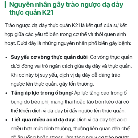
Nguyên nhân gây trào ngược dạ dày
thực quản K21
Trào ngược dạ dày thực quản K21 là kết quả của sự kết
hợp giữa các yếu tố bên trong cơ thể và thói quen sinh
hoạt. Dưới đây là những nguyên nhân phổ biến gây bệnh:
Suy yếu cơ vòng thực quản dưới
: Cơ vòng thực quản
dưới đóng vai trò ngăn cách giữa dạ dày và thực quản.
Khi cơ này bị suy yếu, dịch vị dạ dày dễ dàng trào
ngược lên thực quản, gây tổn thương.
Tăng áp lực trong ổ bụng
: Áp lực tăng cao trong ổ
bụng do béo phì, mang thai hoặc táo bón kéo dài có
thể khiến dịch vị dạ dày bị đẩy ngược lên thực quản.
Tiết quá nhiều acid dạ dày
: Dịch vị dạ dày tiết acid
nhiều hơn mức bình thường, thường liên quan đến chế
độ ăn uống hoặc stress, làm tăng nguy cơ trào ngược.