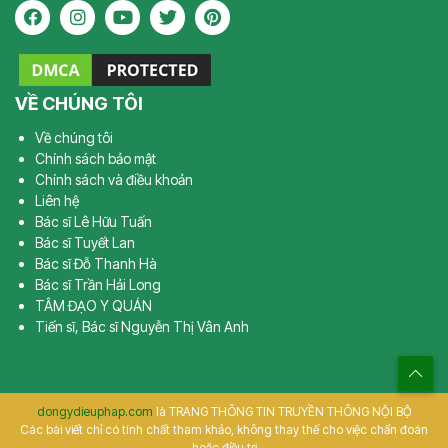
VỀ CHÚNG TÔI
Về chúng tôi
Chính sách bảo mật
Chính sách và điều khoản
Liên hệ
Bác sĩ Lê Hữu Tuấn
Bác sĩ Tuyết Lan
Bác sĩ Đỗ Thanh Hà
Bác sĩ Trần Hải Long
TÂM ĐẠO Y QUÁN
Tiến sĩ, Bác sĩ Nguyễn Thị Vân Anh
dongydieuphap.com
là TRANG THÔNG TIN TRUYỀN THÔNG NỘI BỘ
Các bài viết chỉ có tính chất tham khảo, không thay thế cho việc chẩn đoán
hoặc điều trị