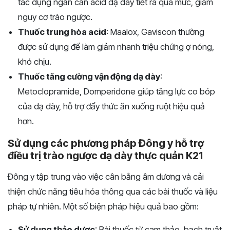
tác dụng ngăn cản acid dạ dày tiết ra quá mức, giảm
nguy cơ trào ngược.
Thuốc trung hòa acid
: Maalox, Gaviscon thường
được sử dụng để làm giảm nhanh triệu chứng ợ nóng,
khó chịu.
Thuốc tăng cường vận động dạ dày
:
Metoclopramide, Domperidone giúp tăng lực co bóp
của dạ dày, hỗ trợ đẩy thức ăn xuống ruột hiệu quả
hơn.
Sử dụng các phương pháp Đông y hỗ trợ
điều trị trào ngược dạ dày thực quản K21
Đông y tập trung vào việc cân bằng âm dương và cải
thiện chức năng tiêu hóa thông qua các bài thuốc và liệu
pháp tự nhiên. Một số biện pháp hiệu quả bao gồm:
Sử dụng thảo dược
: Bài thuốc từ cam thảo, bạch truật