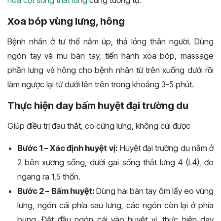
Xoa bóp vùng lưng, hông
Bệnh nhân ở tư thế nằm úp, thả lỏng thân người. Dùng
ngón tay và mu bàn tay, tiến hành xoa bóp, massage
phần lưng và hông cho bệnh nhân từ trên xuống dưới rồi
làm ngược lại từ dưới lên trên trong khoảng 3-5 phút.
Thực hiện day bấm huyệt đại trường du
Giúp điều trị đau thắt, co cứng lưng, không cúi được
Bước 1 – Xác định huyệt vị:
Huyệt đại trường du nằm ở
2 bên xương sống, dưới gai sống thắt lưng 4 (L4), đo
ngang ra 1,5 thốn.
Bước 2 – Bấm huyệt:
Dùng hai bàn tay ôm lấy eo vùng
lưng, ngón cái phía sau lưng, các ngón còn lại ở phía
bụng. Đặt đầu ngón cái vào huyệt vị, thực hiện day