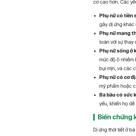
cơ cao hơn. Các yếu
Phụ nữ có tiền 
gây dị ứng khác s
Phụ nữ mang th
toàn với sự thay 
Phụ nữ sống ở 
mức độ ô nhiễm k
bụi mịn, và các 
Phụ nữ có cơ đ
mỹ phẩm hoặc các
Bà bầu có sức 
yếu, khiến họ dễ 
Biến chứng kh
Dị ứng thời tiết ở