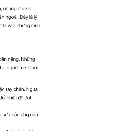
i, nhưng đôi khi
n ngoài. Đây là lý
iệt là vào những mùa
ẹ đến nặng. Những
cho người mẹ. Dưới
oặc tay chân. Ngứa
đổi nhiệt độ đột
do sự phản ứng của