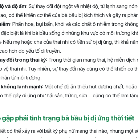
độ và độ ẩm
: Sự thay đổi đột ngột về nhiệt độ, từ lạnh sang nó
ao, có thể khiến cơ thể của bà bầu bị kích thích và gây ra phả
hiễm
: Phấn hoa, bụi bẩn, khói và các chất ô nhiễm trong không 
 đặc biệt là khi bà bầu sống ở những khu vực có môi trường kh
n
: Nếu mẹ hoặc cha của thai nhi có tiền sử bị dị ứng, thì khả nă
 cao hơn do yếu tố di truyền.
ay đổi trong thai kỳ
: Trong thời gian mang thai, hệ miễn dịch
o vệ thai nhi. Tuy nhiên, sự thay đổi này cũng có thể khiến cơ
nhân từ môi trường.
 không lành mạnh
: Một chế độ ăn thiếu hụt dưỡng chất, hoặc 
 thể gây dị ứng như hải sản, trứng, sữa… cũng có thể làm tăn
gặp phải tình trạng bà bầu bị dị ứng thời tiết
tiết có thể xảy ra với bất kỳ phụ nữ mang thai nào, nhưng một 