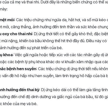
của cả mẹ và thai nhi. Dưới đây là những biến chứng có thể xả
 này:
mệt mỏi
: Các triệu chứng như ngứa da, hắt hơi, và sổ mũi kéo 
t mỏi, căng thẳng, ảnh hưởng đến tinh thần và sức khỏe chung
u oxy cho thai nhi
: Dị ứng thời tiết có thể gây khó thở, đặc biệt
mũi nặng, khiến bà bầu không thể hít thở đầy đủ. Điều này có 
, ảnh hưởng đến sự phát triển của bé.
hụ khoa
: Việc gãi ngứa hoặc tiếp xúc với các tác nhân gây dị 
hoặc các bệnh lý phụ khoa khác do vi khuẩn xâm nhập qua các
mắc bệnh hen suyễn
: Các triệu chứng dị ứng thời tiết nếu khôn
ác vấn đề hô hấp như hen suyễn, làm tình trạng hô hấp của bà 
ảnh hưởng đến thai kỳ
: Dị ứng kéo dài có thể làm gia tăng tìn
 hưởng đến chế độ dinh dưỡng và giấc ngủ của bà bầu, từ đó 
ức khỏe của mẹ và bé.