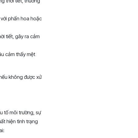
g thời tiết, thường
úc với phấn hoa hoặc
i tiết, gây ra cảm
bầu cảm thấy mệt
g nếu không được xử
u tố môi trường, sự
ất hiện tình trạng
i: