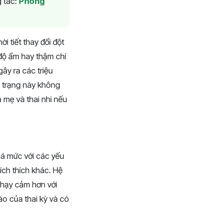
 tác:
Phòng
ời tiết thay đổi đột
 độ ẩm hay thậm chí
ây ra các triệu
h trạng này không
 mẹ và thai nhi nếu
quá mức với các yếu
ích thích khác. Hệ
 nhạy cảm hơn với
ào của thai kỳ và có