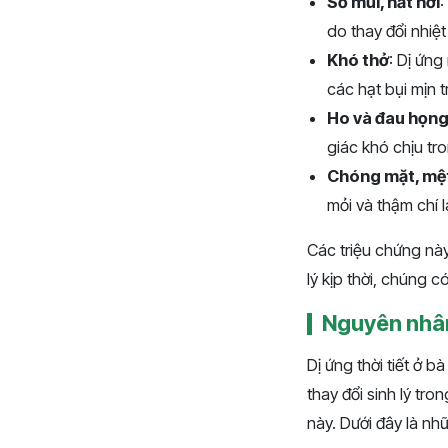
Sổ mũi, hắt hơi
:
do thay đổi nhiệ
Khó thở
: Dị ứng
các hạt bụi mịn 
Ho và đau họn
giác khó chịu tr
Chóng mặt, mệ
mỏi và thậm chí 
Các triệu chứng nà
lý kịp thời, chúng 
Nguyên nhân 
Dị ứng thời tiết ở 
thay đổi sinh lý tr
này. Dưới đây là nh