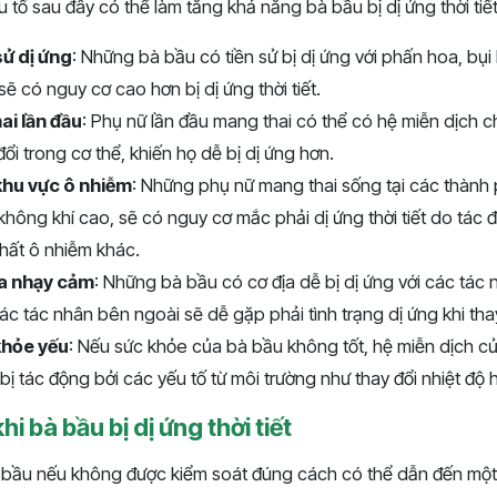
 tố sau đây có thể làm tăng khả năng bà bầu bị dị ứng thời tiết
sử dị ứng
: Những bà bầu có tiền sử bị dị ứng với phấn hoa, bụ
ẽ có nguy cơ cao hơn bị dị ứng thời tiết.
ai lần đầu
: Phụ nữ lần đầu mang thai có thể có hệ miễn dịch c
đổi trong cơ thể, khiến họ dễ bị dị ứng hơn.
khu vực ô nhiễm
: Những phụ nữ mang thai sống tại các thành
hông khí cao, sẽ có nguy cơ mắc phải dị ứng thời tiết do tác
chất ô nhiễm khác.
ịa nhạy cảm
: Những bà bầu có cơ địa dễ bị dị ứng với các tác 
 tác nhân bên ngoài sẽ dễ gặp phải tình trạng dị ứng khi thay đ
khỏe yếu
: Nếu sức khỏe của bà bầu không tốt, hệ miễn dịch củ
bị tác động bởi các yếu tố từ môi trường như thay đổi nhiệt độ 
i bà bầu bị dị ứng thời tiết
 bà bầu nếu không được kiểm soát đúng cách có thể dẫn đến mộ