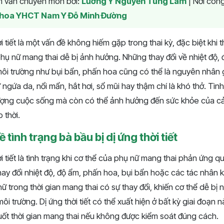
am vấn chuyên môn bởi:
Lương Y Nguyễn Tùng Lâm
|
Nơi công
hoa YHCT Nam Y Đỗ Minh Đường
i tiết là một vấn đề không hiếm gặp trong thai kỳ, đặc biệt khi th
phụ nữ mang thai dễ bị ảnh hưởng. Những thay đổi về nhiệt độ,
môi trường như bụi bẩn, phấn hoa cũng có thể là nguyên nhân g
ngứa da, nổi mẩn, hắt hơi, sổ mũi hay thậm chí là khó thở. Tìn
lượng cuộc sống mà còn có thể ảnh hưởng đến sức khỏe của cả
 thời.
 tình trạng bà bầu bị dị ứng thời tiết
ời tiết là tình trạng khi cơ thể của phụ nữ mang thai phản ứng 
hay đổi nhiệt độ, độ ẩm, phấn hoa, bụi bẩn hoặc các tác nhân k
ữ trong thời gian mang thai có sự thay đổi, khiến cơ thể dễ bị
i trường. Dị ứng thời tiết có thể xuất hiện ở bất kỳ giai đoạn n
uốt thời gian mang thai nếu không được kiểm soát đúng cách.