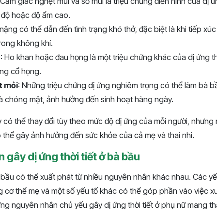
 Cảm giác nghẹt mũi và sổ mũi là triệu chứng điển hình của dị ứn
t độ hoặc độ ẩm cao.
 nặng có thể dẫn đến tình trạng khó thở, đặc biệt là khi tiếp x
trong không khí.
g
: Ho khan hoặc đau họng là một triệu chứng khác của dị ứng thờ
ong cổ họng.
t mỏi
: Những triệu chứng dị ứng nghiêm trọng có thể làm bà 
là chóng mặt, ảnh hưởng đến sinh hoạt hàng ngày.
y có thể thay đổi tùy theo mức độ dị ứng của mỗi người, nhưn
có thể gây ảnh hưởng đến sức khỏe của cả mẹ và thai nhi.
gây dị ứng thời tiết ở bà bầu
bà bầu có thể xuất phát từ nhiều nguyên nhân khác nhau. Các yế
ong cơ thể mẹ và một số yếu tố khác có thể góp phần vào việc xu
ững nguyên nhân chủ yếu gây dị ứng thời tiết ở phụ nữ mang tha