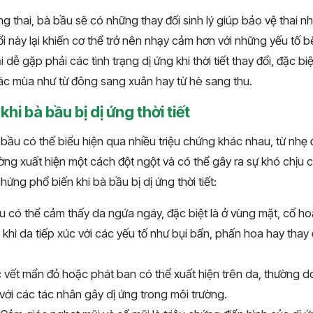
g thai, bà bầu sẽ có những thay đổi sinh lý giúp bảo vệ thai nh
i này lại khiến cơ thể trở nên nhạy cảm hơn với những yếu tố bê
i dễ gặp phải các tình trạng dị ứng khi thời tiết thay đổi, đặc b
ác mùa như từ đông sang xuân hay từ hè sang thu.
hi bà bầu bị dị ứng thời tiết
bà bầu có thể biểu hiện qua nhiều triệu chứng khác nhau, từ nh
ờng xuất hiện một cách đột ngột và có thể gây ra sự khó chịu 
chứng phổ biến khi bà bầu bị dị ứng thời tiết:
u có thể cảm thấy da ngứa ngáy, đặc biệt là ở vùng mặt, cổ h
khi da tiếp xúc với các yếu tố như bụi bẩn, phấn hoa hay thay 
c vết mẩn đỏ hoặc phát ban có thể xuất hiện trên da, thường 
 với các tác nhân gây dị ứng trong môi trường.