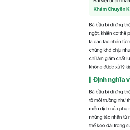
Bài viết được th
Khám Chuyên K
Bà bầu bị dị ứng thờ
ngột, khiến cơ thể 
là các tác nhân từ 
chứng khó chịu như 
chỉ làm giảm chất 
không được xử lý kịp
Định nghĩa về
Bà bầu bị dị ứng th
tố môi trường như t
miễn dịch của phụ n
những tác nhân từ mô
thể kéo dài trong s