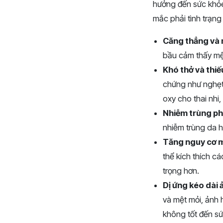
hưởng đến sức khỏe 
mắc phải tình trạng
Căng thẳng và 
bầu cảm thấy mệ
Khó thở và thiế
chứng như nghẹt 
oxy cho thai nhi
Nhiễm trùng p
nhiễm trùng da 
Tăng nguy cơ 
thể kích thích c
trọng hơn.
Dị ứng kéo dài 
và mệt mỏi, ảnh
không tốt đến s