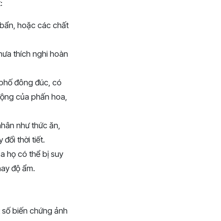
:
i bẩn, hoặc các chất
hưa thích nghi hoàn
 phố đông đúc, có
 động của phấn hoa,
nhân như thức ăn,
ổi thời tiết.
a họ có thể bị suy
hay độ ẩm.
t số biến chứng ảnh