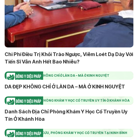
Chi Phí Điều Trị Khỏi Trào Ngược, Viêm Loét Dạ Dày Với
Tiến Sĩ Vân Anh Hết Bao Nhiêu?
DA ĐẸP KHÔNG CHỈ Ở LÀN DA – MÀ Ở KINH NGUYỆT
DA ĐẸP KHÔNG CHỈ Ở LÀN DA – MÀ Ở KINH NGUYỆT
DANH SÁCH ĐỊA CHỈ PHÒNG KHÁM Y HỌC CỔ TRUYỀN UY TÍN Ở KHÁNH HÒA
Danh Sách Địa Chỉ Phòng Khám Y Học Cổ Truyền Uy
Tín Ở Khánh Hòa
TOP ĐỊA CHỈ CHÂM CỨU, PHÒNG KHÁM Y HỌC CỔ TRUYỀN TẠI NINH BÌNH