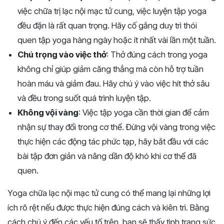
việc chữa trị lạc nội mạc tử cung, việc luyện tập yoga
đều đặn là rất quan trọng. Hãy cố gắng duy trì thói
quen tập yoga hàng ngày hoặc ít nhất vài lần một tuần.
Chú trọng vào việc thở
: Thở đúng cách trong yoga
không chỉ giúp giảm căng thẳng mà còn hỗ trợ tuần
hoàn máu và giảm đau. Hãy chú ý vào việc hít thở sâu
và đều trong suốt quá trình luyện tập.
Không vội vàng
: Việc tập yoga cần thời gian để cảm
nhận sự thay đổi trong cơ thể. Đừng vội vàng trong việc
thực hiện các động tác phức tạp, hãy bắt đầu với các
bài tập đơn giản và nâng dần độ khó khi cơ thể đã
quen.
Yoga chữa lạc nội mạc tử cung có thể mang lại những lợi
ích rõ rệt nếu được thực hiện đúng cách và kiên trì. Bằng
cách chú ý đến các yếu tố trên, bạn sẽ thấy tình trạng sức