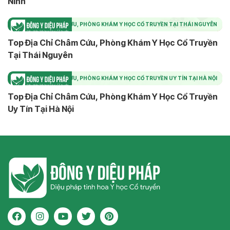
Ninh
TOP ĐỊA CHỈ CHÂM CỨU, PHÒNG KHÁM Y HỌC CỔ TRUYỀN TẠI THÁI NGUYÊN
Top Địa Chỉ Châm Cứu, Phòng Khám Y Học Cổ Truyền
Tại Thái Nguyên
TOP ĐỊA CHỈ CHÂM CỨU, PHÒNG KHÁM Y HỌC CỔ TRUYỀN UY TÍN TẠI HÀ NỘI
Top Địa Chỉ Châm Cứu, Phòng Khám Y Học Cổ Truyền
Uy Tín Tại Hà Nội