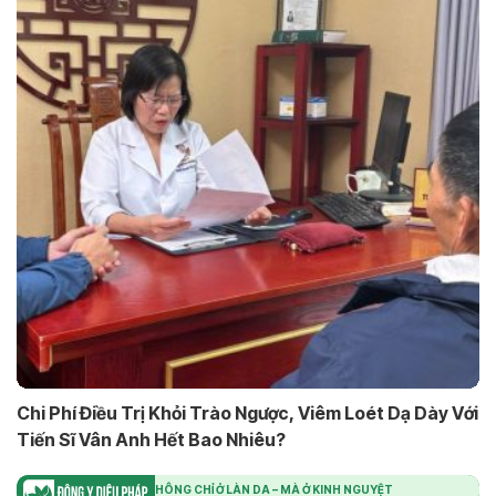
Chi Phí Điều Trị Khỏi Trào Ngược, Viêm Loét Dạ Dày Với
Tiến Sĩ Vân Anh Hết Bao Nhiêu?
DA ĐẸP KHÔNG CHỈ Ở LÀN DA – MÀ Ở KINH NGUYỆT