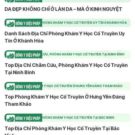
DA ĐẸP KHÔNG CHỈ Ở LÀN DA – MÀ Ở KINH NGUYỆT
DANH SÁCH ĐỊA CHỈ PHÒNG KHÁM Y HỌC CỔ TRUYỀN UY TÍN Ở KHÁNH HÒA
Danh Sách Địa Chỉ Phòng Khám Y Học Cổ Truyền Uy
Tín Ở Khánh Hòa
TOP ĐỊA CHỈ CHÂM CỨU, PHÒNG KHÁM Y HỌC CỔ TRUYỀN TẠI NINH BÌNH
Top Địa Chỉ Châm Cứu, Phòng Khám Y Học Cổ Truyền
Tại Ninh Bình
TOP PHÒNG KHÁM Y HỌC CỔ TRUYỀN Ở HƯNG YÊN ĐÁNG THAM KHẢO
Top Phòng Khám Y Học Cổ Truyền Ở Hưng Yên Đáng
Tham Khảo
TOP ĐỊA CHỈ PHÒNG KHÁM Y HỌC CỔ TRUYỀN TẠI BẮC NINH
Top Địa Chỉ Phòng Khám Y Học Cổ Truyền Tại Bắc