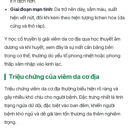
ít rỉ dịch hơn.
Giai đoạn mạn tính
: Da trở nên dày, sẫm màu, xuất
hiện vết nứt, đôi khi kèm theo hiện tượng lichen hóa (da
cứng và thô ráp).
Y học cổ truyền lý giải viêm da cơ địa qua học thuyết âm
dương và khí huyết, xem đây là sự mất cân bằng bên
trong cơ thể, thường do yếu tố phong nhiệt hoặc phong
thấp xâm nhập vào kinh lạc​​.
Triệu chứng của viêm da cơ địa
Triệu chứng viêm da cơ địa thường biểu hiện rõ ràng và
gây nhiều khó chịu cho người bệnh. Đặc trưng nhất là tình
trạng ngứa dữ dội, đặc biệt vào ban đêm, khiến người
bệnh khó ngủ và dễ gãi làm tổn thương da thêm nghiêm
trọng.