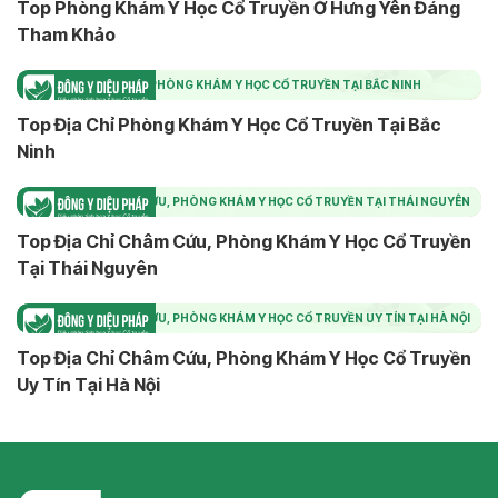
Top Phòng Khám Y Học Cổ Truyền Ở Hưng Yên Đáng
Tham Khảo
TOP ĐỊA CHỈ PHÒNG KHÁM Y HỌC CỔ TRUYỀN TẠI BẮC NINH
Top Địa Chỉ Phòng Khám Y Học Cổ Truyền Tại Bắc
Ninh
TOP ĐỊA CHỈ CHÂM CỨU, PHÒNG KHÁM Y HỌC CỔ TRUYỀN TẠI THÁI NGUYÊN
Top Địa Chỉ Châm Cứu, Phòng Khám Y Học Cổ Truyền
Tại Thái Nguyên
TOP ĐỊA CHỈ CHÂM CỨU, PHÒNG KHÁM Y HỌC CỔ TRUYỀN UY TÍN TẠI HÀ NỘI
Top Địa Chỉ Châm Cứu, Phòng Khám Y Học Cổ Truyền
Uy Tín Tại Hà Nội