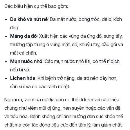
Các biểu hiện cụ thể bao gồm:
Da khô và nứt nẻ
: Da mất nước, bong tróc, dễ bị kích
ứng.
Mảng da đỏ
: Xuất hiện các vùng da ửng đỏ, sưng tấy,
thường tập trung ở vùng mặt, cổ, khuỷu tay, đầu gối và
mắt cá chân.
Mụn nước nhỏ
: Các mụn nước nhỏ li ti, có thể rỉ dịch
nếu bị vỡ.
Lichen hóa
: Khi bệnh trở nặng, da trở nên dày hơn,
sần sùi và có các rãnh rõ rệt.
Ngoài ra, viêm da cơ địa còn có thể đi kèm với các triệu
chứng như viêm mũi dị ứng, hen suyễn hoặc các vấn đề
về tiêu hóa. Bệnh không chỉ ảnh hưởng đến sức khỏe thể
chất mà còn tác động tiêu cực đến tâm lý, làm giảm chất