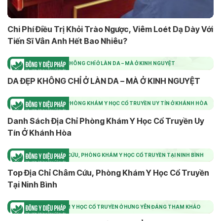
Chi Phí Điều Trị Khỏi Trào Ngược, Viêm Loét Dạ Dày Với
Tiến Sĩ Vân Anh Hết Bao Nhiêu?
DA ĐẸP KHÔNG CHỈ Ở LÀN DA – MÀ Ở KINH NGUYỆT
DA ĐẸP KHÔNG CHỈ Ở LÀN DA – MÀ Ở KINH NGUYỆT
DANH SÁCH ĐỊA CHỈ PHÒNG KHÁM Y HỌC CỔ TRUYỀN UY TÍN Ở KHÁNH HÒA
Danh Sách Địa Chỉ Phòng Khám Y Học Cổ Truyền Uy
Tín Ở Khánh Hòa
TOP ĐỊA CHỈ CHÂM CỨU, PHÒNG KHÁM Y HỌC CỔ TRUYỀN TẠI NINH BÌNH
Top Địa Chỉ Châm Cứu, Phòng Khám Y Học Cổ Truyền
Tại Ninh Bình
TOP PHÒNG KHÁM Y HỌC CỔ TRUYỀN Ở HƯNG YÊN ĐÁNG THAM KHẢO