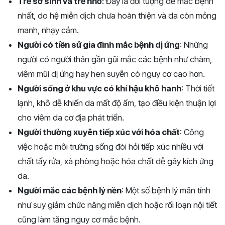
Trẻ sơ sinh và trẻ nhỏ
: Đây là đối tượng dễ mắc bệnh
nhất, do hệ miễn dịch chưa hoàn thiện và da còn mỏng
manh, nhạy cảm.
Người có tiền sử gia đình mắc bệnh dị ứng
: Những
người có người thân gần gũi mắc các bệnh như chàm,
viêm mũi dị ứng hay hen suyễn có nguy cơ cao hơn.
Người sống ở khu vực có khí hậu khô hanh
: Thời tiết
lạnh, khô dễ khiến da mất độ ẩm, tạo điều kiện thuận lợi
cho viêm da cơ địa phát triển.
Người thường xuyên tiếp xúc với hóa chất
: Công
việc hoặc môi trường sống đòi hỏi tiếp xúc nhiều với
chất tẩy rửa, xà phòng hoặc hóa chất dễ gây kích ứng
da.
Người mắc các bệnh lý nền
: Một số bệnh lý mãn tính
như suy giảm chức năng miễn dịch hoặc rối loạn nội tiết
cũng làm tăng nguy cơ mắc bệnh.