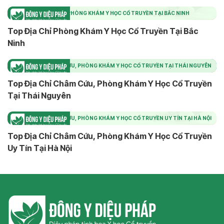
TOP ĐỊA CHỈ PHÒNG KHÁM Y HỌC CỔ TRUYỀN TẠI BẮC NINH
Top Địa Chỉ Phòng Khám Y Học Cổ Truyền Tại Bắc
Ninh
TOP ĐỊA CHỈ CHÂM CỨU, PHÒNG KHÁM Y HỌC CỔ TRUYỀN TẠI THÁI NGUYÊN
Top Địa Chỉ Châm Cứu, Phòng Khám Y Học Cổ Truyền
Tại Thái Nguyên
TOP ĐỊA CHỈ CHÂM CỨU, PHÒNG KHÁM Y HỌC CỔ TRUYỀN UY TÍN TẠI HÀ NỘI
Top Địa Chỉ Châm Cứu, Phòng Khám Y Học Cổ Truyền
Uy Tín Tại Hà Nội