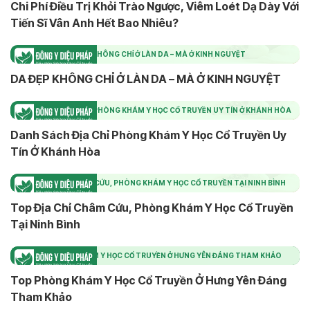
Chi Phí Điều Trị Khỏi Trào Ngược, Viêm Loét Dạ Dày Với
Tiến Sĩ Vân Anh Hết Bao Nhiêu?
DA ĐẸP KHÔNG CHỈ Ở LÀN DA – MÀ Ở KINH NGUYỆT
DA ĐẸP KHÔNG CHỈ Ở LÀN DA – MÀ Ở KINH NGUYỆT
DANH SÁCH ĐỊA CHỈ PHÒNG KHÁM Y HỌC CỔ TRUYỀN UY TÍN Ở KHÁNH HÒA
Danh Sách Địa Chỉ Phòng Khám Y Học Cổ Truyền Uy
Tín Ở Khánh Hòa
TOP ĐỊA CHỈ CHÂM CỨU, PHÒNG KHÁM Y HỌC CỔ TRUYỀN TẠI NINH BÌNH
Top Địa Chỉ Châm Cứu, Phòng Khám Y Học Cổ Truyền
Tại Ninh Bình
TOP PHÒNG KHÁM Y HỌC CỔ TRUYỀN Ở HƯNG YÊN ĐÁNG THAM KHẢO
Top Phòng Khám Y Học Cổ Truyền Ở Hưng Yên Đáng
Tham Khảo