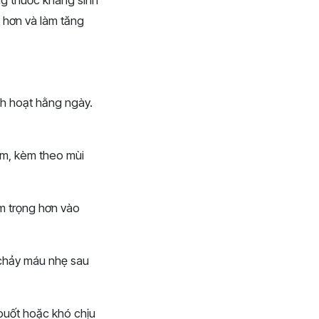
ng thuốc kháng sinh
ng hơn và làm tăng
nh hoạt hằng ngày.
ám, kèm theo mùi
êm trọng hơn vào
 chảy máu nhẹ sau
 buốt hoặc khó chịu