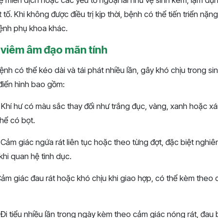
 miễn dịch hoặc các yếu tố ngoại lai như vệ sinh kém, lạm dụ
ết tố. Khi không được điều trị kịp thời, bệnh có thể tiến triển nặ
ệnh phụ khoa khác.
 viêm âm đạo mãn tính
nh có thể kéo dài và tái phát nhiều lần, gây khó chịu trong si
điển hình bao gồm:
g Khí hư có màu sắc thay đổi như trắng đục, vàng, xanh hoặc x
thể có bọt.
 Cảm giác ngứa rát liên tục hoặc theo từng đợt, đặc biệt nghi
hi quan hệ tình dục.
Cảm giác đau rát hoặc khó chịu khi giao hợp, có thể kèm theo
ắt Đi tiểu nhiều lần trong ngày kèm theo cảm giác nóng rát, đau