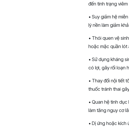
đến tình trạng viêm
• Suy giảm hệ miễn
lý nền làm giảm kh
• Thói quen vệ sin
hoặc mặc quần lót ẩ
• Sử dụng kháng sin
có lợi, gây rối loạn 
• Thay đổi nội tiết
thuốc tránh thai g
• Quan hệ tình dục
làm tăng nguy cơ l
• Dị ứng hoặc kích