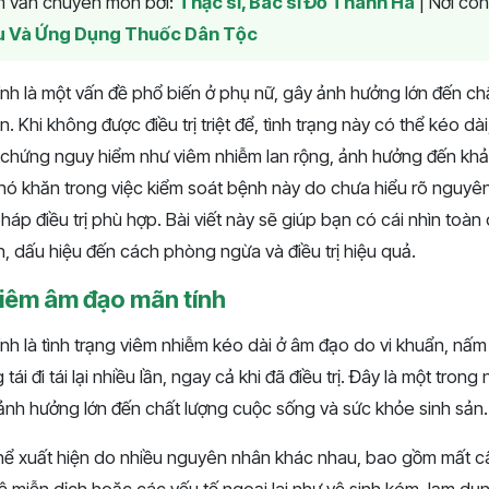
am vấn chuyên môn bởi:
Thạc sĩ, Bác sĩ Đỗ Thanh Hà
|
Nơi côn
u Và Ứng Dụng Thuốc Dân Tộc
nh là một vấn đề phổ biến ở phụ nữ, gây ảnh hưởng lớn đến ch
. Khi không được điều trị triệt để, tình trạng này có thể kéo dài,
 chứng nguy hiểm như viêm nhiễm lan rộng, ảnh hưởng đến khả
hó khăn trong việc kiểm soát bệnh này do chưa hiểu rõ nguyên
p điều trị phù hợp. Bài viết này sẽ giúp bạn có cái nhìn toàn
, dấu hiệu đến cách phòng ngừa và điều trị hiệu quả.
viêm âm đạo mãn tính
h là tình trạng viêm nhiễm kéo dài ở âm đạo do vi khuẩn, nấm
tái đi tái lại nhiều lần, ngay cả khi đã điều trị. Đây là một tro
 ảnh hưởng lớn đến chất lượng cuộc sống và sức khỏe sinh sản.
thể xuất hiện do nhiều nguyên nhân khác nhau, bao gồm mất câ