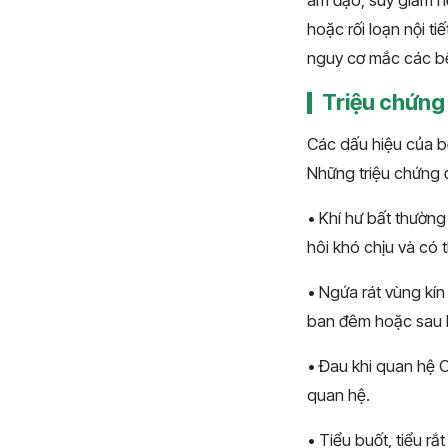
âm đạo, suy giảm hệ
hoặc rối loạn nội ti
nguy cơ mắc các b
Triệu chứng
Các dấu hiệu của bệ
Những triệu chứng 
• Khí hư bất thườn
hôi khó chịu và có 
• Ngứa rát vùng kín
ban đêm hoặc sau k
• Đau khi quan hệ 
quan hệ.
• Tiểu buốt, tiểu r