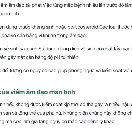
viêm âm đạo tái phát Việc từng mắc bệnh nhiều lần trước đó là
mãn tính.
ên dùng thuốc kháng sinh hoặc corticosteroid Các loại thuốc 
à phá vỡ cân bằng vi khuẩn trong âm đạo.
n vệ sinh sai cách Sử dụng dung dịch vệ sinh có chất tẩy mạn
ên gây mất cân bằng độ pH tự nhiên.
 đối tượng có nguy cơ cao giúp phòng ngừa và kiểm soát viê
của viêm âm đạo mãn tính
nh nếu không được kiểm soát kịp thời có thể gây ra nhiều hậu
inh sản và tổng thể của phụ nữ. Những biến chứng này không c
ng mà còn làm gia tăng nguy cơ mắc các bệnh lý khác.