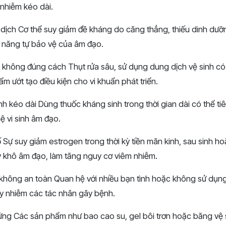
 nhiễm kéo dài.
 dịch Cơ thể suy giảm đề kháng do căng thẳng, thiếu dinh d
ả năng tự bảo vệ của âm đạo.
h không đúng cách Thụt rửa sâu, sử dụng dung dịch vệ sinh có
m ướt tạo điều kiện cho vi khuẩn phát triển.
h kéo dài Dùng thuốc kháng sinh trong thời gian dài có thể tiê
hệ vi sinh âm đạo.
 tố Sự suy giảm estrogen trong thời kỳ tiền mãn kinh, sau sinh 
ây khô âm đạo, làm tăng nguy cơ viêm nhiễm.
 không an toàn Quan hệ với nhiều bạn tình hoặc không sử dụn
ây nhiễm các tác nhân gây bệnh.
 ứng Các sản phẩm như bao cao su, gel bôi trơn hoặc băng vệ s