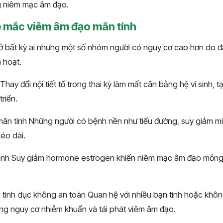
g niêm mạc âm đạo.
ễ mắc viêm âm đạo mãn tính
 ở bất kỳ ai nhưng một số nhóm người có nguy cơ cao hơn do đặ
 hoạt.
hay đổi nội tiết tố trong thai kỳ làm mất cân bằng hệ vi sinh, t
riển.
ãn tính Những người có bệnh nền như tiểu đường, suy giảm m
éo dài.
kinh Suy giảm hormone estrogen khiến niêm mạc âm đạo mỏng 
g tình dục không an toàn Quan hệ với nhiều bạn tình hoặc khô
ng nguy cơ nhiễm khuẩn và tái phát viêm âm đạo.