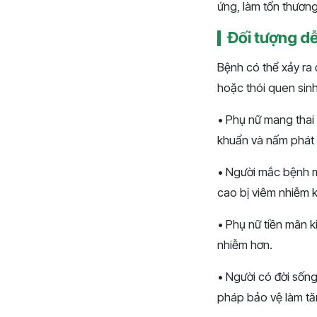
ứng, làm tổn thươn
Đối tượng d
Bệnh có thể xảy ra
hoặc thói quen sinh
• Phụ nữ mang thai T
khuẩn và nấm phát t
• Người mắc bệnh m
cao bị viêm nhiễm k
• Phụ nữ tiền mãn 
nhiễm hơn.
• Người có đời sốn
pháp bảo vệ làm tă