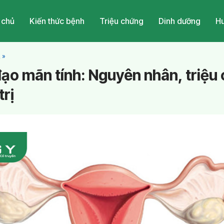
 chủ
Kiến thức bệnh
Triệu chứng
Dinh dưỡng
Hu
a
»
ạo mãn tính: Nguyên nhân, triệu
trị