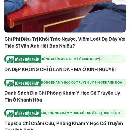
Chi Phí Điều Trị Khỏi Trào Ngược, Viêm Loét Dạ Dày Với
Tiến Sĩ Vân Anh Hết Bao Nhiêu?
DA ĐẸP KHÔNG CHỈ Ở LÀN DA – MÀ Ở KINH NGUYỆT
DA ĐẸP KHÔNG CHỈ Ở LÀN DA – MÀ Ở KINH NGUYỆT
DANH SÁCH ĐỊA CHỈ PHÒNG KHÁM Y HỌC CỔ TRUYỀN UY TÍN Ở KHÁNH HÒA
Danh Sách Địa Chỉ Phòng Khám Y Học Cổ Truyền Uy
Tín Ở Khánh Hòa
TOP ĐỊA CHỈ CHÂM CỨU, PHÒNG KHÁM Y HỌC CỔ TRUYỀN TẠI NINH BÌNH
Top Địa Chỉ Châm Cứu, Phòng Khám Y Học Cổ Truyền