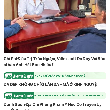
Chi Phí Điều Trị Trào Ngược, Viêm Loét Dạ Dày Với Bác
sĩ Vân Anh Hết Bao Nhiêu?
DA ĐẸP KHÔNG CHỈ Ở LÀN DA – MÀ Ở KINH NGUYỆT
DA ĐẸP KHÔNG CHỈ Ở LÀN DA – MÀ Ở KINH NGUYỆT
DANH SÁCH ĐỊA CHỈ PHÒNG KHÁM Y HỌC CỔ TRUYỀN UY TÍN Ở KHÁNH HÒA
Danh Sách Địa Chỉ Phòng Khám Y Học Cổ Truyền Uy