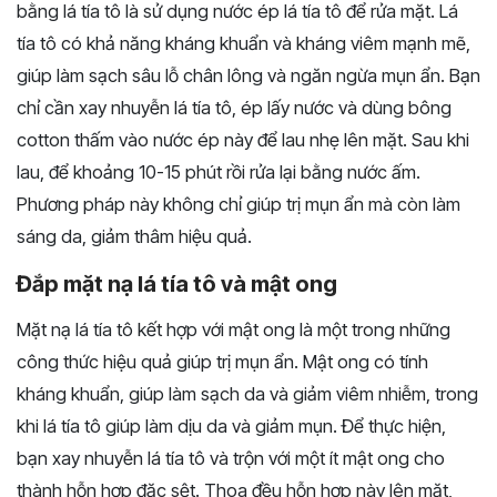
bằng lá tía tô là sử dụng nước ép lá tía tô để rửa mặt. Lá
tía tô có khả năng kháng khuẩn và kháng viêm mạnh mẽ,
giúp làm sạch sâu lỗ chân lông và ngăn ngừa mụn ẩn. Bạn
chỉ cần xay nhuyễn lá tía tô, ép lấy nước và dùng bông
cotton thấm vào nước ép này để lau nhẹ lên mặt. Sau khi
lau, để khoảng 10-15 phút rồi rửa lại bằng nước ấm.
Phương pháp này không chỉ giúp trị mụn ẩn mà còn làm
sáng da, giảm thâm hiệu quả.
Đắp mặt nạ lá tía tô và mật ong
Mặt nạ lá tía tô kết hợp với mật ong là một trong những
công thức hiệu quả giúp trị mụn ẩn. Mật ong có tính
kháng khuẩn, giúp làm sạch da và giảm viêm nhiễm, trong
khi lá tía tô giúp làm dịu da và giảm mụn. Để thực hiện,
bạn xay nhuyễn lá tía tô và trộn với một ít mật ong cho
thành hỗn hợp đặc sệt. Thoa đều hỗn hợp này lên mặt,