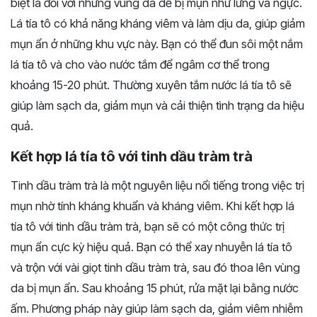
biệt là đối với những vùng da dễ bị mụn như lưng và ngực.
Lá tía tô có khả năng kháng viêm và làm dịu da, giúp giảm
mụn ẩn ở những khu vực này. Bạn có thể đun sôi một nắm
lá tía tô và cho vào nước tắm để ngâm cơ thể trong
khoảng 15-20 phút. Thường xuyên tắm nước lá tía tô sẽ
giúp làm sạch da, giảm mụn và cải thiện tình trạng da hiệu
quả.
Kết hợp lá tía tô với tinh dầu tràm trà
Tinh dầu tràm trà là một nguyên liệu nổi tiếng trong việc trị
mụn nhờ tính kháng khuẩn và kháng viêm. Khi kết hợp lá
tía tô với tinh dầu tràm trà, bạn sẽ có một công thức trị
mụn ẩn cực kỳ hiệu quả. Bạn có thể xay nhuyễn lá tía tô
và trộn với vài giọt tinh dầu tràm trà, sau đó thoa lên vùng
da bị mụn ẩn. Sau khoảng 15 phút, rửa mặt lại bằng nước
ấm. Phương pháp này giúp làm sạch da, giảm viêm nhiễm