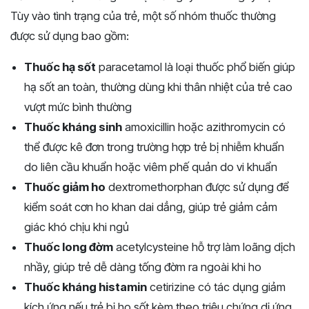
Tùy vào tình trạng của trẻ, một số nhóm thuốc thường
được sử dụng bao gồm:
Thuốc hạ sốt
paracetamol là loại thuốc phổ biến giúp
hạ sốt an toàn, thường dùng khi thân nhiệt của trẻ cao
vượt mức bình thường
Thuốc kháng sinh
amoxicillin hoặc azithromycin có
thể được kê đơn trong trường hợp trẻ bị nhiễm khuẩn
do liên cầu khuẩn hoặc viêm phế quản do vi khuẩn
Thuốc giảm ho
dextromethorphan được sử dụng để
kiểm soát cơn ho khan dai dẳng, giúp trẻ giảm cảm
giác khó chịu khi ngủ
Thuốc long đờm
acetylcysteine hỗ trợ làm loãng dịch
nhầy, giúp trẻ dễ dàng tống đờm ra ngoài khi ho
Thuốc kháng histamin
cetirizine có tác dụng giảm
kích ứng nếu trẻ bị ho sốt kèm theo triệu chứng dị ứng