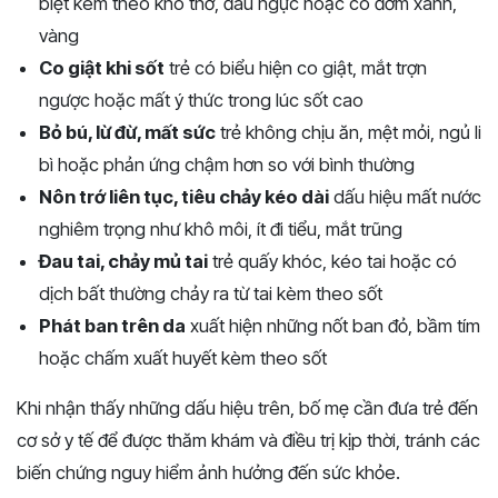
biệt kèm theo khó thở, đau ngực hoặc có đờm xanh,
vàng
Co giật khi sốt
trẻ có biểu hiện co giật, mắt trợn
ngược hoặc mất ý thức trong lúc sốt cao
Bỏ bú, lừ đừ, mất sức
trẻ không chịu ăn, mệt mỏi, ngủ li
bì hoặc phản ứng chậm hơn so với bình thường
Nôn trớ liên tục, tiêu chảy kéo dài
dấu hiệu mất nước
nghiêm trọng như khô môi, ít đi tiểu, mắt trũng
Đau tai, chảy mủ tai
trẻ quấy khóc, kéo tai hoặc có
dịch bất thường chảy ra từ tai kèm theo sốt
Phát ban trên da
xuất hiện những nốt ban đỏ, bầm tím
hoặc chấm xuất huyết kèm theo sốt
Khi nhận thấy những dấu hiệu trên, bố mẹ cần đưa trẻ đến
cơ sở y tế để được thăm khám và điều trị kịp thời, tránh các
biến chứng nguy hiểm ảnh hưởng đến sức khỏe.