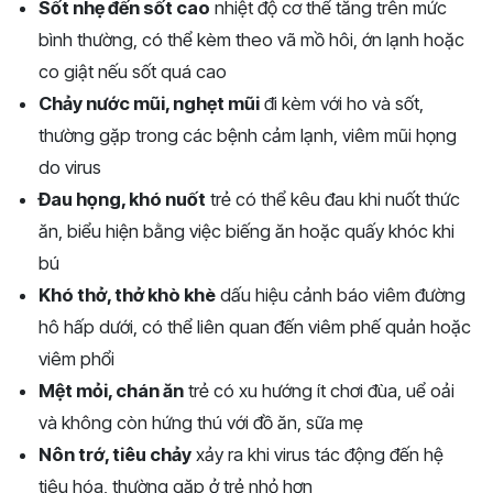
Sốt nhẹ đến sốt cao
nhiệt độ cơ thể tăng trên mức
bình thường, có thể kèm theo vã mồ hôi, ớn lạnh hoặc
co giật nếu sốt quá cao
Chảy nước mũi, nghẹt mũi
đi kèm với ho và sốt,
thường gặp trong các bệnh cảm lạnh, viêm mũi họng
do virus
Đau họng, khó nuốt
trẻ có thể kêu đau khi nuốt thức
ăn, biểu hiện bằng việc biếng ăn hoặc quấy khóc khi
bú
Khó thở, thở khò khè
dấu hiệu cảnh báo viêm đường
hô hấp dưới, có thể liên quan đến viêm phế quản hoặc
viêm phổi
Mệt mỏi, chán ăn
trẻ có xu hướng ít chơi đùa, uể oải
và không còn hứng thú với đồ ăn, sữa mẹ
Nôn trớ, tiêu chảy
xảy ra khi virus tác động đến hệ
tiêu hóa, thường gặp ở trẻ nhỏ hơn