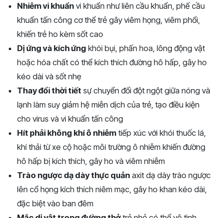
Nhiễm vi khuẩn
vi khuẩn như liên cầu khuẩn, phế cầu
khuẩn tấn công cơ thể trẻ gây viêm họng, viêm phổi,
khiến trẻ ho kèm sốt cao
Dị ứng và kích ứng
khói bụi, phấn hoa, lông động vật
hoặc hóa chất có thể kích thích đường hô hấp, gây ho
kéo dài và sốt nhẹ
Thay đổi thời tiết
sự chuyển đổi đột ngột giữa nóng và
lạnh làm suy giảm hệ miễn dịch của trẻ, tạo điều kiện
cho virus và vi khuẩn tấn công
Hít phải không khí ô nhiễm
tiếp xúc với khói thuốc lá,
khí thải từ xe cộ hoặc môi trường ô nhiễm khiến đường
hô hấp bị kích thích, gây ho và viêm nhiễm
Trào ngược dạ dày thực quản
axit dạ dày trào ngược
lên cổ họng kích thích niêm mạc, gây ho khan kéo dài,
đặc biệt vào ban đêm
Mắc dị vật trong đường thở
trẻ nhỏ có thể vô tình