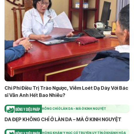
Chi Phí Điều Trị Trào Ngược, Viêm Loét Dạ Dày Với Bác
sĩ Vân Anh Hết Bao Nhiêu?
DA ĐẸP KHÔNG CHỈ Ở LÀN DA – MÀ Ở KINH NGUYỆT
DA ĐẸP KHÔNG CHỈ Ở LÀN DA – MÀ Ở KINH NGUYỆT
DANH SÁCH ĐỊA CHỈ PHÒNG KHÁM Y HỌC CỔ TRUYỀN UY TÍN Ở KHÁNH HÒA