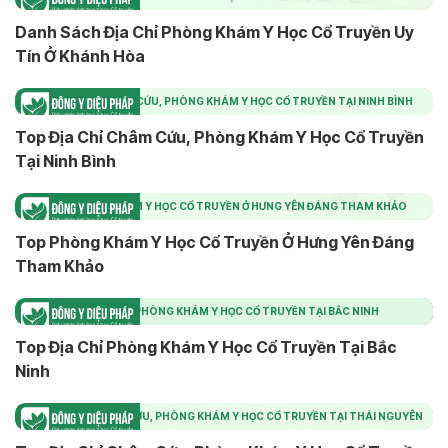
Danh Sách Địa Chỉ Phòng Khám Y Học Cổ Truyền Uy
Tín Ở Khánh Hòa
TOP ĐỊA CHỈ CHÂM CỨU, PHÒNG KHÁM Y HỌC CỔ TRUYỀN TẠI NINH BÌNH
Top Địa Chỉ Châm Cứu, Phòng Khám Y Học Cổ Truyền
Tại Ninh Bình
TOP PHÒNG KHÁM Y HỌC CỔ TRUYỀN Ở HƯNG YÊN ĐÁNG THAM KHẢO
Top Phòng Khám Y Học Cổ Truyền Ở Hưng Yên Đáng
Tham Khảo
TOP ĐỊA CHỈ PHÒNG KHÁM Y HỌC CỔ TRUYỀN TẠI BẮC NINH
Top Địa Chỉ Phòng Khám Y Học Cổ Truyền Tại Bắc
Ninh
TOP ĐỊA CHỈ CHÂM CỨU, PHÒNG KHÁM Y HỌC CỔ TRUYỀN TẠI THÁI NGUYÊN