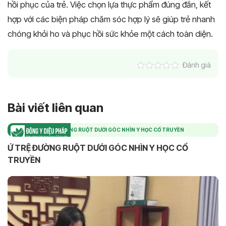
hồi phục của trẻ. Việc chọn lựa thực phẩm đúng đắn, kết
hợp với các biện pháp chăm sóc hợp lý sẽ giúp trẻ nhanh
chóng khỏi ho và phục hồi sức khỏe một cách toàn diện.
Đánh giá
Bài viết liên quan
Ứ TRỆ ĐƯỜNG RUỘT DƯỚI GÓC NHÌN Y HỌC CỔ TRUYỀN
Ứ TRỆ ĐƯỜNG RUỘT DƯỚI GÓC NHÌN Y HỌC CỔ
TRUYỀN