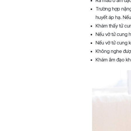
Ra máu ở âm đạo
Trường hợp nặng,
huyết áp hạ. Nếu
Khám thấy tử cun
Nếu vỡ tử cung h
Nếu vỡ tử cung k
Không nghe được 
Khám âm đạo khôn