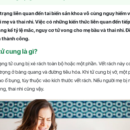
 trạng liên quan đến tai biến sản khoa vô cùng nguy hiểm v
mẹ và thai nhi. Việc có những kiến thức liên quan đến tiế
ng kể tỷ lệ mắc, nguy cơ tử vong cho mẹ bầu và thai nhi. Đ
n thành công.
tử cung là gì?
trạng tử cung bị xé rách toàn bộ hoặc một phần. Vết rách này 
ọng ở bàng quang và đường tiêu hóa. Khi tử cung bị vỡ, một p
vào ổ bụng, tùy thuộc vào kích thước vết rách. Nếu người mẹ b
ng, thai nhi cũng vậy.