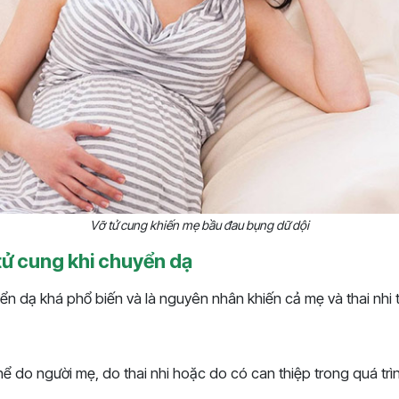
Vỡ tử cung khiến mẹ bầu đau bụng dữ dội
tử cung khi chuyển dạ
ển dạ khá phổ biến và là nguyên nhân khiến cả mẹ và thai nhi 
hể do người mẹ, do thai nhi hoặc do có can thiệp trong quá tr