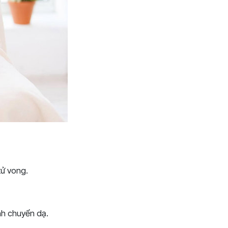
tử vong.
ình chuyển dạ.