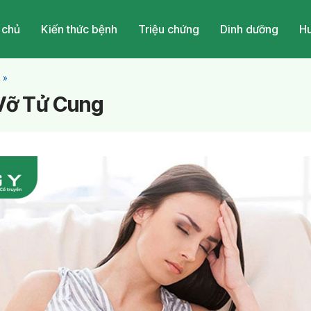
 chủ
Kiến thức bệnh
Triệu chứng
Dinh dưỡng
Hu
a
»
Vỡ Tử Cung