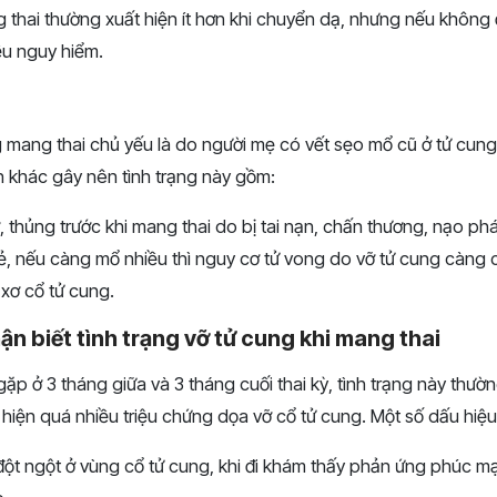
 thai thường xuất hiện ít hơn khi chuyển dạ, nhưng nếu không đư
ều nguy hiểm.
g mang thai chủ yếu là do người mẹ có vết sẹo mổ cũ ở tử cun
khác gây nên tình trạng này gồm:
, thủng trước khi mang thai do bị tai nạn, chấn thương, nạo phá
, nếu càng mổ nhiều thì nguy cơ tử vong do vỡ tử cung càng 
xơ cổ tử cung.
ận biết tình trạng vỡ tử cung khi mang thai
ặp ở 3 tháng giữa và 3 tháng cuối thai kỳ, tình trạng này thườn
hiện quá nhiều triệu chứng dọa vỡ cổ tử cung. Một số dấu hiệ
đột ngột ở vùng cổ tử cung, khi đi khám thấy phản ứng phúc mạc