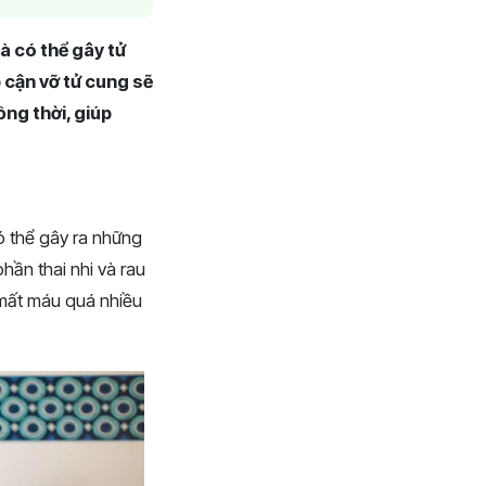
à có thể gây tử
p cận vỡ tử cung sẽ
ồng thời, giúp
có thể gây ra những
hần thai nhi và rau
ị mất máu quá nhiều