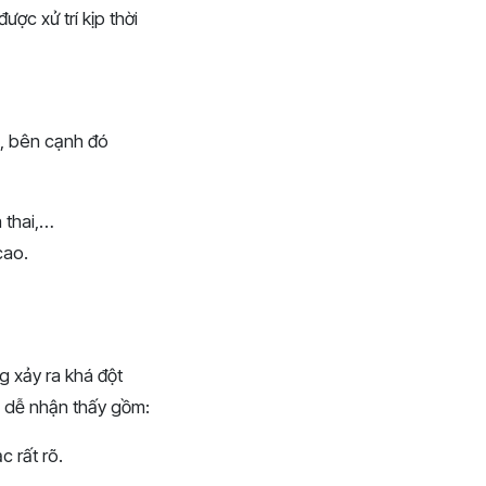
ợc xử trí kịp thời
g, bên cạnh đó
 thai,…
cao.
g xảy ra khá đột
u dễ nhận thấy gồm:
 rất rõ.