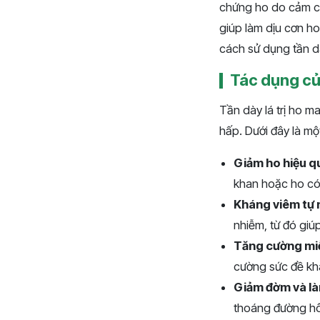
chứng ho do cảm cú
giúp làm dịu cơn ho
cách sử dụng tần dà
Tác dụng của
Tần dày lá trị ho ma
hấp. Dưới đây là một
Giảm ho hiệu q
khan hoặc ho có 
Kháng viêm tự 
nhiễm, từ đó giú
Tăng cường miễ
cường sức đề khá
Giảm đờm và là
thoáng đường hô