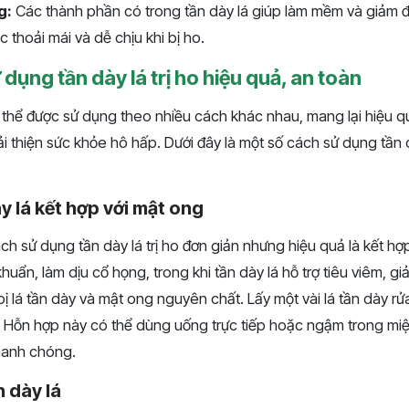
g:
Các thành phần có trong tần dày lá giúp làm mềm và giảm đ
 thoải mái và dễ chịu khi bị ho.
dụng tần dày lá trị ho hiệu quả, an toàn
ó thể được sử dụng theo nhiều cách khác nhau, mang lại hiệu q
ải thiện sức khỏe hô hấp. Dưới đây là một số cách sử dụng tần 
y lá kết hợp với mật ong
h sử dụng tần dày lá trị ho đơn giản nhưng hiệu quả là kết hợ
huẩn, làm dịu cổ họng, trong khi tần dày lá hỗ trợ tiêu viêm, gi
ị lá tần dày và mật ong nguyên chất. Lấy một vài lá tần dày rử
g. Hỗn hợp này có thể dùng uống trực tiếp hoặc ngậm trong miệ
hanh chóng.
n dày lá