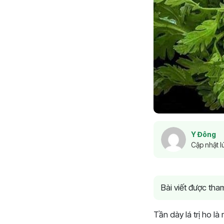
Y Đông
Cập nhật l
Bài viết được th
Tần dày lá trị ho l