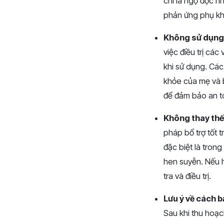
chí là ngộ độc n
phản ứng phụ k
Không sử dụng 
việc điều trị cá
khi sử dụng. Các
khỏe của mẹ và b
để đảm bảo an t
Không thay thế
pháp bổ trợ tốt t
đặc biệt là tron
hen suyễn. Nếu h
tra và điều trị.
Lưu ý về cách 
Sau khi thu hoạc