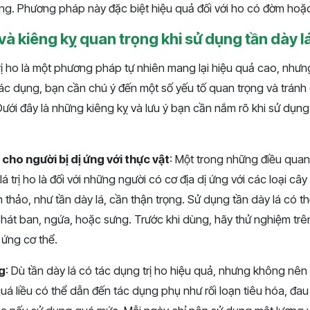
g. Phương pháp này đặc biệt hiệu quả đối với ho có đờm hoặc
và kiêng kỵ quan trọng khi sử dụng tần dày lá
trị ho là một phương pháp tự nhiên mang lại hiệu quả cao, như
tác dụng, bạn cần chú ý đến một số yếu tố quan trọng và tránh 
Dưới đây là những kiêng kỵ và lưu ý bạn cần nắm rõ khi sử dụng 
ho người bị dị ứng với thực vật
: Một trong những điều quan 
á trị ho là đối với những người có cơ địa dị ứng với các loại cây 
n thảo, như tần dày lá, cần thận trọng. Sử dụng tần dày lá có t
hát ban, ngứa, hoặc sưng. Trước khi dùng, hãy thử nghiệm tr
 ứng cơ thể.
g
: Dù tần dày lá có tác dụng trị ho hiệu quả, nhưng không nê
uá liều có thể dẫn đến tác dụng phụ như rối loạn tiêu hóa, đ