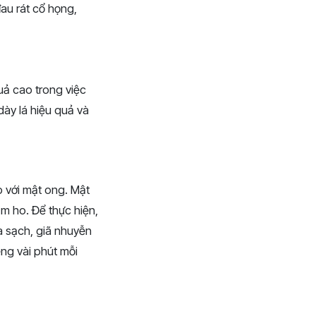
au rát cổ họng,
uả cao trong việc
dày lá hiệu quả và
p với mật ong. Mật
ảm ho. Để thực hiện,
a sạch, giã nhuyễn
ng vài phút mỗi