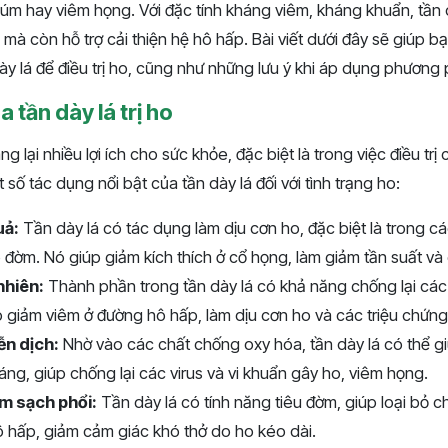
m hay viêm họng. Với đặc tính kháng viêm, kháng khuẩn, tần 
 mà còn hỗ trợ cải thiện hệ hô hấp. Bài viết dưới đây sẽ giúp b
y lá để điều trị ho, cũng như những lưu ý khi áp dụng phương 
 tần dày lá trị ho
ng lại nhiều lợi ích cho sức khỏe, đặc biệt là trong việc điều trị
 số tác dụng nổi bật của tần dày lá đối với tình trạng ho:
uả:
Tần dày lá có tác dụng làm dịu cơn ho, đặc biệt là trong c
đờm. Nó giúp giảm kích thích ở cổ họng, làm giảm tần suất và
nhiên:
Thành phần trong tần dày lá có khả năng chống lại các
p giảm viêm ở đường hô hấp, làm dịu cơn ho và các triệu chứng
n dịch:
Nhờ vào các chất chống oxy hóa, tần dày lá có thể gi
ng, giúp chống lại các virus và vi khuẩn gây ho, viêm họng.
m sạch phổi:
Tần dày lá có tính năng tiêu đờm, giúp loại bỏ c
 hấp, giảm cảm giác khó thở do ho kéo dài.