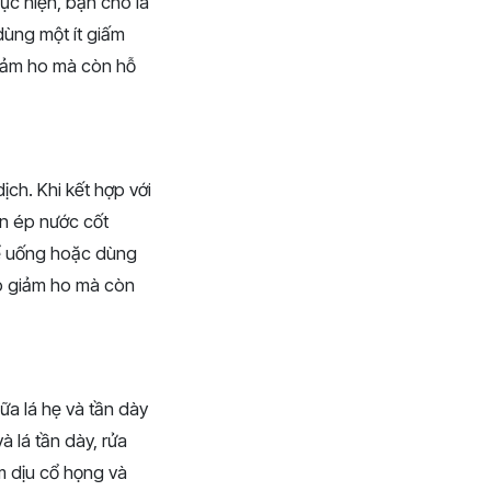
hực hiện, bạn cho lá
dùng một ít giấm
iảm ho mà còn hỗ
ịch. Khi kết hợp với
ần ép nước cốt
để uống hoặc dùng
p giảm ho mà còn
ữa lá hẹ và tần dày
à lá tần dày, rửa
m dịu cổ họng và