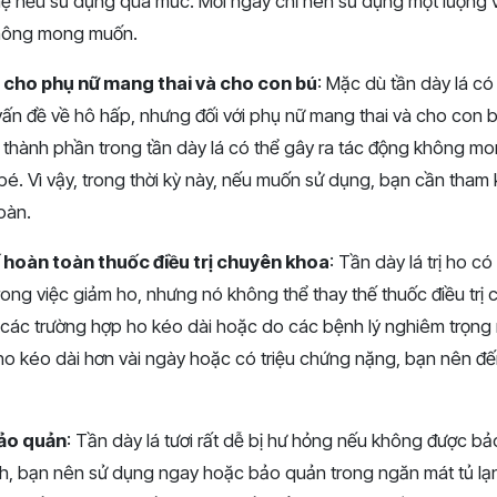
hẹ nếu sử dụng quá mức. Mỗi ngày chỉ nên sử dụng một lượng 
hông mong muốn.
cho phụ nữ mang thai và cho con bú
: Mặc dù tần dày lá có 
c vấn đề về hô hấp, nhưng đối với phụ nữ mang thai và cho con 
 thành phần trong tần dày lá có thể gây ra tác động không mo
é. Vì vậy, trong thời kỳ này, nếu muốn sử dụng, bạn cần tham 
oàn.
 hoàn toàn thuốc điều trị chuyên khoa
: Tần dày lá trị ho c
rong việc giảm ho, nhưng nó không thể thay thế thuốc điều trị c
g các trường hợp ho kéo dài hoặc do các bệnh lý nghiêm trọng
o kéo dài hơn vài ngày hoặc có triệu chứng nặng, bạn nên đến
bảo quản
: Tần dày lá tươi rất dễ bị hư hỏng nếu không được b
h, bạn nên sử dụng ngay hoặc bảo quản trong ngăn mát tủ lạn