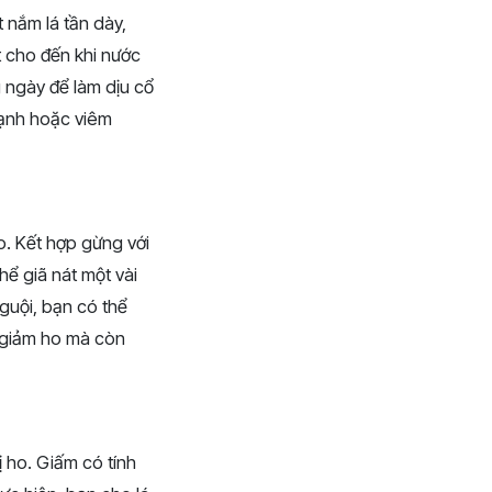
t nắm lá tần dày,
t cho đến khi nước
 ngày để làm dịu cổ
lạnh hoặc viêm
o. Kết hợp gừng với
thể giã nát một vài
nguội, bạn có thể
 giảm ho mà còn
 ho. Giấm có tính