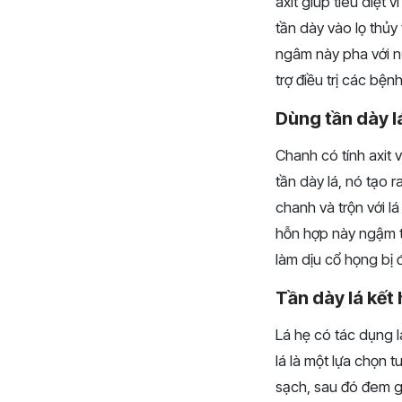
axit giúp tiêu diệt 
tần dày vào lọ thủy
ngâm này pha với 
trợ điều trị các bệ
Dùng tần dày l
Chanh có tính axit 
tần dày lá, nó tạo 
chanh và trộn với 
hỗn hợp này ngậm t
làm dịu cổ họng bị đ
Tần dày lá kết 
Lá hẹ có tác dụng l
lá là một lựa chọn t
sạch, sau đó đem gi