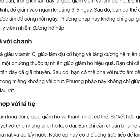
vi khuẩn, trong khi tần dày lá giúp giảm viêm và làm dịu ho. Để t
 tinh, đổ giấm vào ngâm khoảng 3-5 ngày. Sau đó, bạn có thể 
nước ấm để uống mỗi ngày. Phương pháp này không chỉ giúp g
nh lý viêm nhiễm đường hô hấp.
á với chanh
và giàu vitamin C, giúp làm dịu cổ họng và tăng cường hệ miễn d
ra một phương thuốc tự nhiên giúp giảm ho hiệu quả. Bạn chỉ c
lá tần dày đã giã nhuyễn. Sau đó, bạn có thể pha với nước ấm 
rong miệng khoảng vài phút. Phương pháp này không chỉ giú
au rát.
hợp với lá hẹ
àm long đờm, giúp giảm ho và thanh nhiệt cơ thể. Sự kết hợp gi
uyệt vời cho những ai bị ho kéo dài. Bạn chỉ cần chuẩn bị lá hẹ v
ã nát và ép lấy nước. Nước ép này có thể uống trực tiếp để là