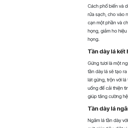
Cách phổ biến và dễ
rửa sạch, cho vào n
cạn một phần và ch
họng, giảm ho hiệu
họng.
Tần dày lá kết 
Gừng tươi là một ng
tần dày lá sẽ tạo ra
lát gừng, trộn với l
uống để cải thiện 
giúp tăng cường hệ
Tần dày lá ng
Ngâm lá tần dày vớ