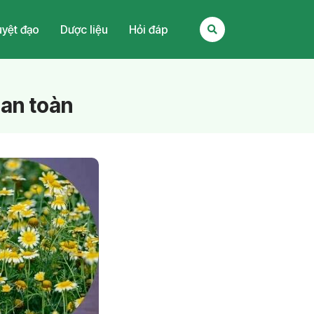
yệt đạo
Dược liệu
Hỏi đáp
 an toàn