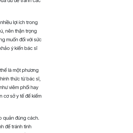
vừa đủ để tránh các
nhiều lợi ích trong
bú, nên thận trọng
ng muốn đối với sức
khảo ý kiến bác sĩ
ó thể là một phương
hính thức từ bác sĩ,
 như viêm phổi hay
 cơ sở y tế để kiểm
ảo quản đúng cách.
h để tránh tình