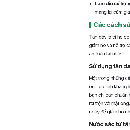
Làm dịu cổ họn
mang lại cảm giác
Các cách sử 
Tần dày lá trị ho c
giảm ho và hỗ trợ c
an toàn tại nhà:
Sử dụng tần dà
Một trong những các
ong có tính kháng k
bạn chỉ cần chuẩn b
rồi trộn với mật on
ngày để giảm ho n
Nước sắc từ tầ