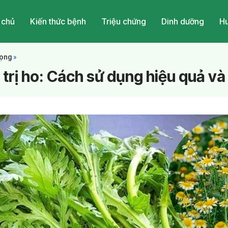
 chủ
Kiến thức bệnh
Triệu chứng
Dinh dưỡng
Hu
Họng
»
 trị ho: Cách sử dụng hiệu quả và