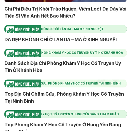
Chi Phí Điều Trị Khỏi Trào Ngược, Viêm Loét Dạ Dày Với
Tiến Sĩ Vân Anh Hết Bao Nhiêu?
DA ĐẸP KHÔNG CHỈ Ở LÀN DA – MÀ Ở KINH NGUYỆT
DA ĐẸP KHÔNG CHỈ Ở LÀN DA – MÀ Ở KINH NGUYỆT
DANH SÁCH ĐỊA CHỈ PHÒNG KHÁM Y HỌC CỔ TRUYỀN UY TÍN Ở KHÁNH HÒA
Danh Sách Địa Chỉ Phòng Khám Y Học Cổ Truyền Uy
Tín Ở Khánh Hòa
TOP ĐỊA CHỈ CHÂM CỨU, PHÒNG KHÁM Y HỌC CỔ TRUYỀN TẠI NINH BÌNH
Top Địa Chỉ Châm Cứu, Phòng Khám Y Học Cổ Truyền
Tại Ninh Bình
TOP PHÒNG KHÁM Y HỌC CỔ TRUYỀN Ở HƯNG YÊN ĐÁNG THAM KHẢO
Top Phòng Khám Y Học Cổ Truyền Ở Hưng Yên Đáng