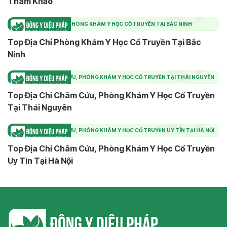
Tham Khảo
TOP ĐỊA CHỈ PHÒNG KHÁM Y HỌC CỔ TRUYỀN TẠI BẮC NINH
Top Địa Chỉ Phòng Khám Y Học Cổ Truyền Tại Bắc
Ninh
TOP ĐỊA CHỈ CHÂM CỨU, PHÒNG KHÁM Y HỌC CỔ TRUYỀN TẠI THÁI NGUYÊN
Top Địa Chỉ Châm Cứu, Phòng Khám Y Học Cổ Truyền
Tại Thái Nguyên
TOP ĐỊA CHỈ CHÂM CỨU, PHÒNG KHÁM Y HỌC CỔ TRUYỀN UY TÍN TẠI HÀ NỘI
Top Địa Chỉ Châm Cứu, Phòng Khám Y Học Cổ Truyền
Uy Tín Tại Hà Nội