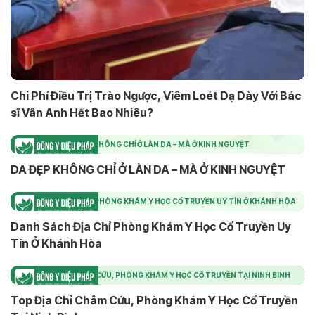
Chi Phí Điều Trị Trào Ngược, Viêm Loét Dạ Dày Với Bác
sĩ Vân Anh Hết Bao Nhiêu?
DA ĐẸP KHÔNG CHỈ Ở LÀN DA – MÀ Ở KINH NGUYỆT
DA ĐẸP KHÔNG CHỈ Ở LÀN DA – MÀ Ở KINH NGUYỆT
DANH SÁCH ĐỊA CHỈ PHÒNG KHÁM Y HỌC CỔ TRUYỀN UY TÍN Ở KHÁNH HÒA
Danh Sách Địa Chỉ Phòng Khám Y Học Cổ Truyền Uy
Tín Ở Khánh Hòa
TOP ĐỊA CHỈ CHÂM CỨU, PHÒNG KHÁM Y HỌC CỔ TRUYỀN TẠI NINH BÌNH
Top Địa Chỉ Châm Cứu, Phòng Khám Y Học Cổ Truyền