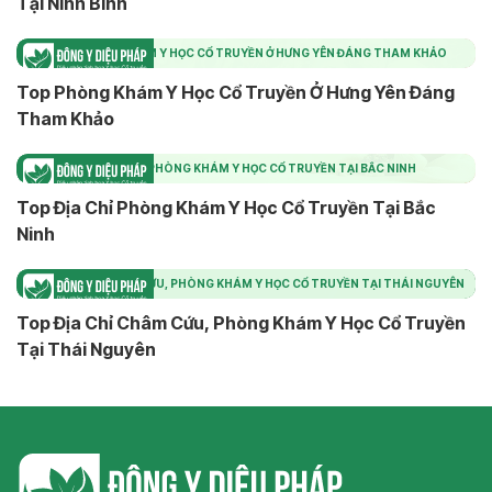
Tại Ninh Bình
TOP PHÒNG KHÁM Y HỌC CỔ TRUYỀN Ở HƯNG YÊN ĐÁNG THAM KHẢO
Top Phòng Khám Y Học Cổ Truyền Ở Hưng Yên Đáng
Tham Khảo
TOP ĐỊA CHỈ PHÒNG KHÁM Y HỌC CỔ TRUYỀN TẠI BẮC NINH
Top Địa Chỉ Phòng Khám Y Học Cổ Truyền Tại Bắc
Ninh
TOP ĐỊA CHỈ CHÂM CỨU, PHÒNG KHÁM Y HỌC CỔ TRUYỀN TẠI THÁI NGUYÊN
Top Địa Chỉ Châm Cứu, Phòng Khám Y Học Cổ Truyền
Tại Thái Nguyên