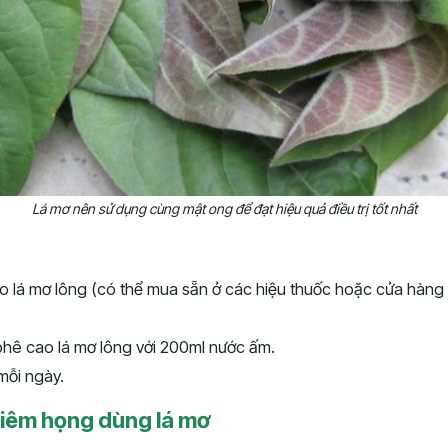
Lá mơ nên sử dụng cùng mật ong để đạt hiệu quả điều trị tốt nhất
g
o lá mơ lông (có thể mua sẵn ở các hiệu thuốc hoặc cửa hàng
 phê cao lá mơ lông với 200ml nước ấm.
mỗi ngày.
 viêm họng dùng lá mơ