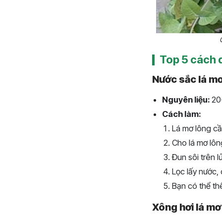
Top 5 cách d
Nước sắc lá mơ
Nguyên liệu:
20
Cách làm:
Lá mơ lông cầ
Cho lá mơ lôn
Đun sôi trên l
Lọc lấy nước,
Bạn có thể th
Xông hơi lá mơ