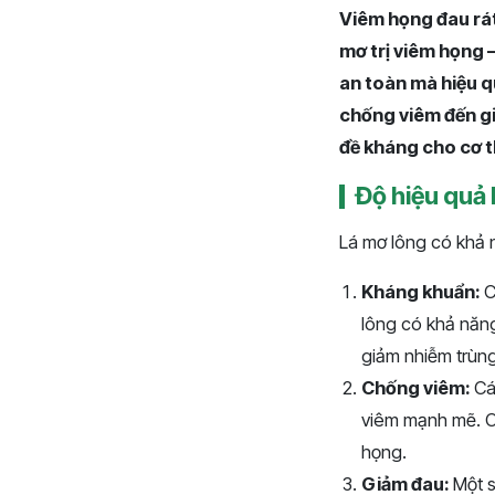
Viêm họng đau rát
mơ trị viêm họng –
an toàn mà hiệu q
chống viêm đến gi
đề kháng cho cơ t
Độ hiệu quả 
Lá mơ lông có khả n
Kháng khuẩn:
C
lông có khả năng
giảm nhiễm trùng
Chống viêm:
Cá
viêm mạnh mẽ. C
họng.
Giảm đau:
Một s