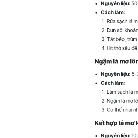
Nguyên liệu:
50g
Cách làm:
Rửa sạch lá m
Đun sôi khoản
Tắt bếp, trùm
Hít thở sâu để
Ngậm lá mơ lô
Nguyên liệu:
5-7
Cách làm:
Làm sạch lá m
Ngậm lá mơ lô
Có thể nhai nh
Kết hợp lá mơ 
Nguyên liệu:
10