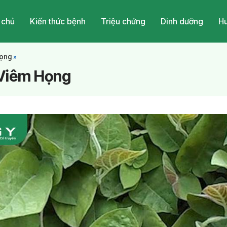
 chủ
Kiến thức bệnh
Triệu chứng
Dinh dưỡng
Hu
Họng
»
 Viêm Họng