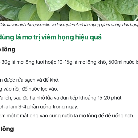
Các flavonoid như quercetin và kaempferol có tác dụng giảm sưng. đau họn
ùng lá mơ trị viêm họng hiệu quả
 lông
-30g lá mơ lông tươi hoặc 10-15g lá mơ lông khô, 500ml nước l
n được rửa sạch và để khô.
g vào nồi, đổ nước lọc vào.
ửa lớn, sau đó hạ nhỏ lửa và đun tiếp khoảng 15-20 phút.
 chia làm 3-4 phần uống trong ngày.
êm một ít mật ong vào cùng nước lá mơ lông để dễ uống hơn.
 lông