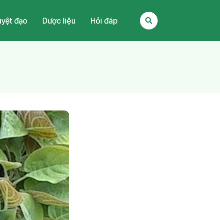
yệt đạo
Dược liệu
Hỏi đáp