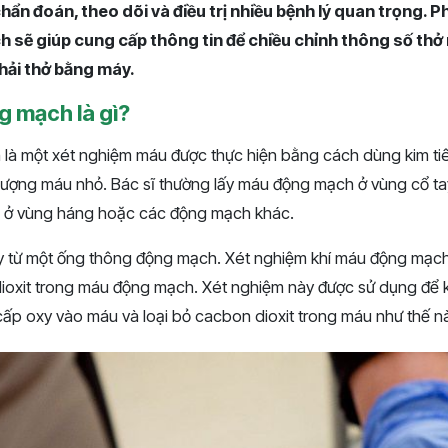
hẩn đoán, theo dõi và điều trị nhiều bệnh lý quan trọng. P
 sẽ giúp cung cấp thông tin để chiều chỉnh thông số th
hải thở bằng máy.
g mạch là gì?
là một xét nghiệm máu được thực hiện bằng cách dùng kim t
lượng máu nhỏ. Bác sĩ thường lấy máu động mạch ở vùng cổ tay.
 ở vùng háng hoặc các động mạch khác.
y từ một ống thông động mạch. Xét nghiệm khí máu động mạch 
ioxit trong máu động mạch. Xét nghiệm này được sử dụng để k
ấp oxy vào máu và loại bỏ cacbon dioxit trong máu như thế n