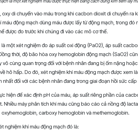
ạch là một xét nghiệm máu được thực hiện bằng cách dùng kim tiêm lấy 
, oxy di chuyển vào máu trong khi cacbon dioxit di chuyển ra 
hí máu động mạch dùng máu được lấy từ động mạch, trong đó
hể được đo trước khi chúng đi vào các mô cơ thể.
là một xét nghiệm đo áp suất oxi động (PaO2), áp suất cacbo
 Đồng thời, độ bão hòa oxy hemoglobin động mạch (SaO2) cũn
y vô cùng quan trọng đối với bệnh nhân đang bị ốm nặng hoặ
về hô hấp. Do đó, xét nghiệm khí máu động mạch được xem là
 nhất đối với các bệnh nhân đang trong giai đoạn hồi sức cấp
c hiện để xác định pH của máu, áp suất riêng phần của cacbon
. Nhiều máy phân tích khí máu cũng báo cáo cả nồng độ lacta
ải, oxyhemoglobin, carboxy hemoglobin và methemoglobin.
xét nghiệm khí máu động mạch đó là: