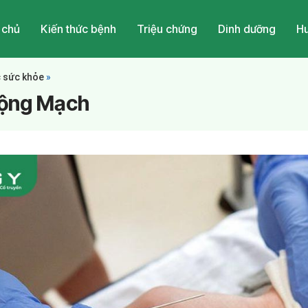
 chủ
Kiến thức bệnh
Triệu chứng
Dinh dưỡng
Hu
c sức khỏe
»
Động Mạch