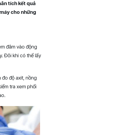
hân tích kết quả
ở máy cho những
iêm đâm vào động
 Đôi khi có thể lấy
đo độ axit, nồng
iểm tra xem phổi
ào.