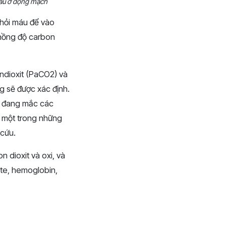
máu ở động mạch
khỏi máu để vào
 nồng độ carbon
ndioxit (PaCO2) và
g sẽ được xác định.
c đang mắc các
 một trong những
 cứu.
 dioxit và oxi, và
te, hemoglobin,