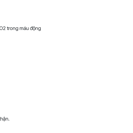
CO2 trong máu động
thận.