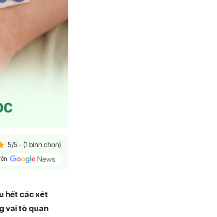
5/5 - (1 bình chọn)
trên
 hết các xét
g vai tò quan