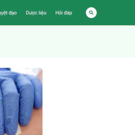
yệt đạo
Dược liệu
Hỏi đáp