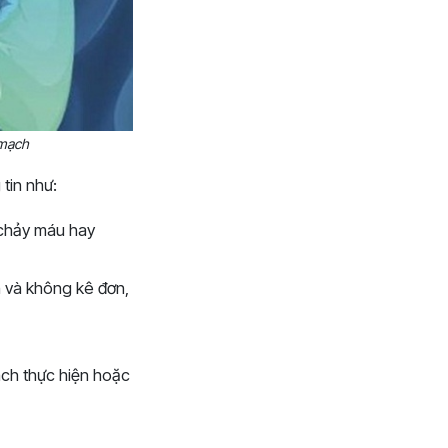
 mạch
tin như:
chảy máu hay
 và không kê đơn,
cách thực hiện hoặc