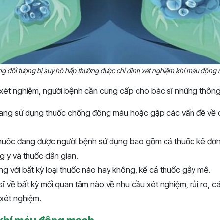
g đối tượng bị suy hô hấp thường được chỉ định xét nghiệm khí máu động
n xét nghiệm, người bệnh cần cung cấp cho bác sĩ những thông 
ang sử dụng thuốc chống đông máu hoặc gặp các vấn đề về 
 thuốc đang được người bệnh sử dụng bao gồm cả thuốc kê đơn
g y và thuốc dân gian.
 ứng với bất kỳ loại thuốc nào hay không, kể cả thuốc gây mê.
 sĩ về bất kỳ mối quan tâm nào về nhu cầu xét nghiệm, rủi ro, 
 xét nghiệm.
y khí máu động mạch