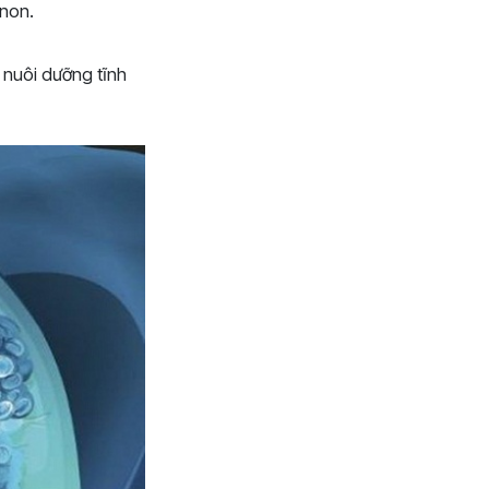
 non.
 nuôi dưỡng tĩnh