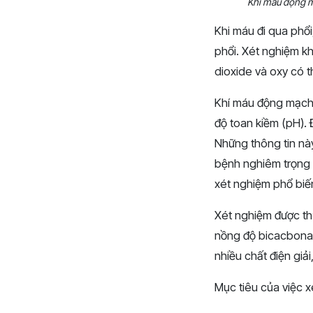
Khí máu động m
Khi máu đi qua phổi
phổi. Xét nghiệm k
dioxide và oxy có t
Khí máu động mạch 
độ toan kiềm (pH).
Những thông tin nà
bệnh nghiêm trọng 
xét nghiệm phổ biến
Xét nghiệm được thự
nồng độ bicacbonat
nhiều chất điện gi
Mục tiêu của việc 