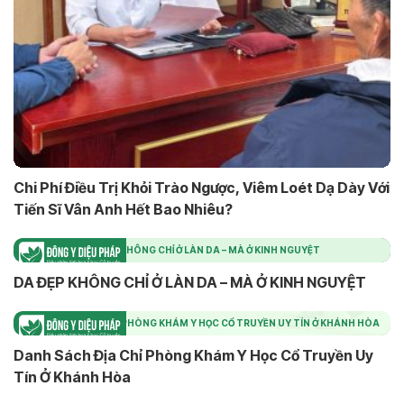
Chi Phí Điều Trị Khỏi Trào Ngược, Viêm Loét Dạ Dày Với
Tiến Sĩ Vân Anh Hết Bao Nhiêu?
DA ĐẸP KHÔNG CHỈ Ở LÀN DA – MÀ Ở KINH NGUYỆT
DA ĐẸP KHÔNG CHỈ Ở LÀN DA – MÀ Ở KINH NGUYỆT
DANH SÁCH ĐỊA CHỈ PHÒNG KHÁM Y HỌC CỔ TRUYỀN UY TÍN Ở KHÁNH HÒA
Danh Sách Địa Chỉ Phòng Khám Y Học Cổ Truyền Uy
Tín Ở Khánh Hòa