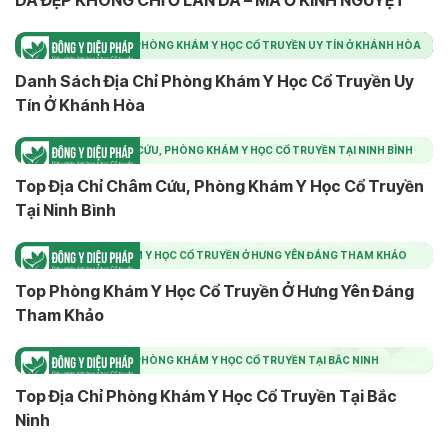
DA ĐẸP KHÔNG CHỈ Ở LÀN DA – MÀ Ở KINH NGUYỆT
DANH SÁCH ĐỊA CHỈ PHÒNG KHÁM Y HỌC CỔ TRUYỀN UY TÍN Ở KHÁNH HÒA
Danh Sách Địa Chỉ Phòng Khám Y Học Cổ Truyền Uy
Tín Ở Khánh Hòa
TOP ĐỊA CHỈ CHÂM CỨU, PHÒNG KHÁM Y HỌC CỔ TRUYỀN TẠI NINH BÌNH
Top Địa Chỉ Châm Cứu, Phòng Khám Y Học Cổ Truyền
Tại Ninh Bình
TOP PHÒNG KHÁM Y HỌC CỔ TRUYỀN Ở HƯNG YÊN ĐÁNG THAM KHẢO
Top Phòng Khám Y Học Cổ Truyền Ở Hưng Yên Đáng
Tham Khảo
TOP ĐỊA CHỈ PHÒNG KHÁM Y HỌC CỔ TRUYỀN TẠI BẮC NINH
Top Địa Chỉ Phòng Khám Y Học Cổ Truyền Tại Bắc
Ninh