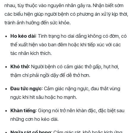
nhau, tùy thuộc vào nguyên nhân gây ra. Nhận biết sớm
các biểu hiện giúp người bệnh có phương án xử lý kịp thời,
tránh ảnh hưởng đến sức khỏe.
Ho kéo dài
: Tình trạng ho dai dẳng không có đờm, có
thể xuất hiện vào ban đêm hoặc khi tiếp xúc với các
tác nhân kích thích.
Khó thở
: Người bệnh có cảm giác thở gấp, hụt hơi,
thậm chí phải ngồi dậy để dễ thở hơn.
Đau tức ngực
: Cảm giác nặng ngực, đau thắt vùng
ngực khi hít sâu hoặc ho mạnh.
Khàn tiếng
: Giọng nói trở nên khàn đặc, đặc biệt sau
những cơn ho kéo dài.
Ngứa rát cổ họng
: Cảm giác rát, khô hoặc kích ứng