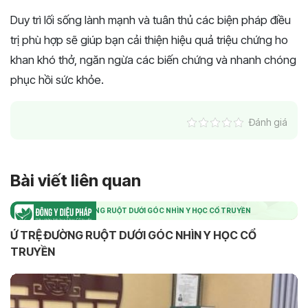
Duy trì lối sống lành mạnh và tuân thủ các biện pháp điều
trị phù hợp sẽ giúp bạn cải thiện hiệu quả triệu chứng ho
khan khó thở, ngăn ngừa các biến chứng và nhanh chóng
phục hồi sức khỏe.
Đánh giá
Bài viết liên quan
Ứ TRỆ ĐƯỜNG RUỘT DƯỚI GÓC NHÌN Y HỌC CỔ TRUYỀN
Ứ TRỆ ĐƯỜNG RUỘT DƯỚI GÓC NHÌN Y HỌC CỔ
TRUYỀN