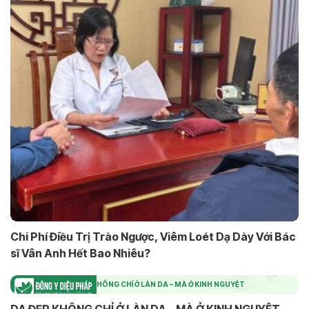
Chi Phí Điều Trị Trào Ngược, Viêm Loét Dạ Dày Với Bác
sĩ Vân Anh Hết Bao Nhiêu?
DA ĐẸP KHÔNG CHỈ Ở LÀN DA – MÀ Ở KINH NGUYỆT