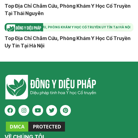
Top Địa Chỉ Châm Cứu, Phòng Khám Y Học Cổ Truyền
Tại Thái Nguyên
TOP ĐỊA CHỈ CHÂM CỨU, PHÒNG KHÁM Y HỌC CỔ TRUYỀN UY TÍN TẠI HÀ NỘI
Top Địa Chỉ Châm Cứu, Phòng Khám Y Học Cổ Truyền
Uy Tín Tại Hà Nội
VỀ CHÚNG TÔI