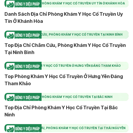
DANH SÁCH ĐỊA CHỈ PHÒNG KHÁM Y HỌC CỔ TRUYỀN UY TÍN Ở KHÁNH HÒA
Danh Sách Địa Chỉ Phòng Khám Y Học Cổ Truyền Uy
Tín Ở Khánh Hòa
TOP ĐỊA CHỈ CHÂM CỨU, PHÒNG KHÁM Y HỌC CỔ TRUYỀN TẠI NINH BÌNH
Top Địa Chỉ Châm Cứu, Phòng Khám Y Học Cổ Truyền
Tại Ninh Bình
TOP PHÒNG KHÁM Y HỌC CỔ TRUYỀN Ở HƯNG YÊN ĐÁNG THAM KHẢO
Top Phòng Khám Y Học Cổ Truyền Ở Hưng Yên Đáng
Tham Khảo
TOP ĐỊA CHỈ PHÒNG KHÁM Y HỌC CỔ TRUYỀN TẠI BẮC NINH
Top Địa Chỉ Phòng Khám Y Học Cổ Truyền Tại Bắc
Ninh
TOP ĐỊA CHỈ CHÂM CỨU, PHÒNG KHÁM Y HỌC CỔ TRUYỀN TẠI THÁI NGUYÊN