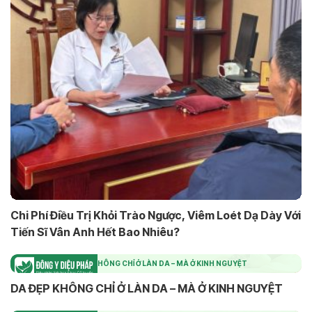
Chi Phí Điều Trị Khỏi Trào Ngược, Viêm Loét Dạ Dày Với
Tiến Sĩ Vân Anh Hết Bao Nhiêu?
DA ĐẸP KHÔNG CHỈ Ở LÀN DA – MÀ Ở KINH NGUYỆT
DA ĐẸP KHÔNG CHỈ Ở LÀN DA – MÀ Ở KINH NGUYỆT