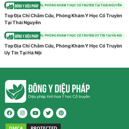
TOP ĐỊA CHỈ CHÂM CỨU, PHÒNG KHÁM Y HỌC CỔ TRUYỀN TẠI THÁI NGUYÊN
Top Địa Chỉ Châm Cứu, Phòng Khám Y Học Cổ Truyền
Tại Thái Nguyên
TOP ĐỊA CHỈ CHÂM CỨU, PHÒNG KHÁM Y HỌC CỔ TRUYỀN UY TÍN TẠI HÀ NỘI
Top Địa Chỉ Châm Cứu, Phòng Khám Y Học Cổ Truyền
Uy Tín Tại Hà Nội