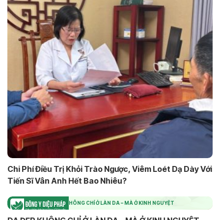
Chi Phí Điều Trị Khỏi Trào Ngược, Viêm Loét Dạ Dày Với
Tiến Sĩ Vân Anh Hết Bao Nhiêu?
DA ĐẸP KHÔNG CHỈ Ở LÀN DA – MÀ Ở KINH NGUYỆT