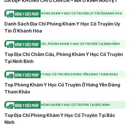
DA ĐẸP KHÔNG CHỈ Ở LÀN DA – MÀ Ở KINH NGUYỆT
DANH SÁCH ĐỊA CHỈ PHÒNG KHÁM Y HỌC CỔ TRUYỀN UY TÍN Ở KHÁNH HÒA
Danh Sách Địa Chỉ Phòng Khám Y Học Cổ Truyền Uy
Tín Ở Khánh Hòa
TOP ĐỊA CHỈ CHÂM CỨU, PHÒNG KHÁM Y HỌC CỔ TRUYỀN TẠI NINH BÌNH
Top Địa Chỉ Châm Cứu, Phòng Khám Y Học Cổ Truyền
Tại Ninh Bình
TOP PHÒNG KHÁM Y HỌC CỔ TRUYỀN Ở HƯNG YÊN ĐÁNG THAM KHẢO
Top Phòng Khám Y Học Cổ Truyền Ở Hưng Yên Đáng
Tham Khảo
TOP ĐỊA CHỈ PHÒNG KHÁM Y HỌC CỔ TRUYỀN TẠI BẮC NINH
Top Địa Chỉ Phòng Khám Y Học Cổ Truyền Tại Bắc
Ninh