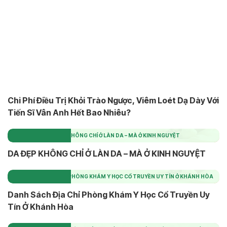
Chi Phí Điều Trị Khỏi Trào Ngược, Viêm Loét Dạ Dày Với
Tiến Sĩ Vân Anh Hết Bao Nhiêu?
DA ĐẸP KHÔNG CHỈ Ở LÀN DA – MÀ Ở KINH NGUYỆT
DA ĐẸP KHÔNG CHỈ Ở LÀN DA – MÀ Ở KINH NGUYỆT
DANH SÁCH ĐỊA CHỈ PHÒNG KHÁM Y HỌC CỔ TRUYỀN UY TÍN Ở KHÁNH HÒA
Danh Sách Địa Chỉ Phòng Khám Y Học Cổ Truyền Uy
Tín Ở Khánh Hòa