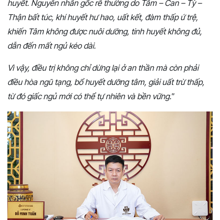
huyết. Nguyên nhân gốc rễ thường do Tâm – Can – Tỳ –
Thận bất túc, khí huyết hư hao, uất kết, đàm thấp ứ trệ,
khiến Tâm không được nuôi dưỡng, tinh huyết không đủ,
dẫn đến mất ngủ kéo dài.
Vì vậy, điều trị không chỉ dừng lại ở an thần mà còn phải
điều hòa ngũ tạng, bổ huyết dưỡng tâm, giải uất trừ thấp,
từ đó giấc ngủ mới có thể tự nhiên và bền vững.
”