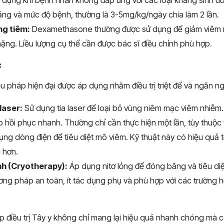
ng và mức độ bệnh, thường là 3-5mg/kg/ngày chia làm 2 lần.
g tiêm:
Dexamethasone thường được sử dụng để giảm viêm 
ặng. Liều lượng cụ thể cần được bác sĩ điều chỉnh phù hợp.
c
ệu pháp hiện đại được áp dụng nhằm điều trị triệt để và ngăn ng
laser:
Sử dụng tia laser để loại bỏ vùng niêm mạc viêm nhiễ
úp hồi phục nhanh. Thường chỉ cần thực hiện một lần, tùy thuộ
ng dòng điện để tiêu diệt mô viêm. Kỹ thuật này có hiệu quả t
u hơn.
nh (Cryotherapy):
Áp dụng nitơ lỏng để đóng băng và tiêu di
ơng pháp an toàn, ít tác dụng phụ và phù hợp với các trường 
điều trị Tây y không chỉ mang lại hiệu quả nhanh chóng mà 