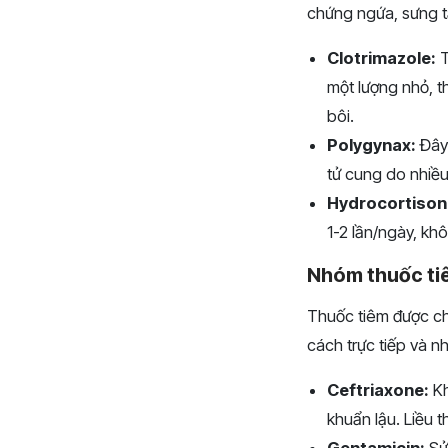
chứng ngứa, sưng t
Clotrimazole:
T
một lượng nhỏ, th
bôi.
Polygynax:
Đây 
tử cung do nhiều 
Hydrocortison
1-2 lần/ngày, kh
Nhóm thuốc ti
Thuốc tiêm được ch
cách trực tiếp và 
Ceftriaxone:
Kh
khuẩn lậu. Liều 
Gentamicin:
Sử 