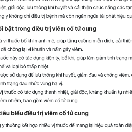
iệt, giải độc, lưu thông khí huyết và cải thiện chức năng các t
ng y không chỉ điều trị bệnh mà còn ngăn ngừa tái phát hiệu qu
i bật trong điều trị viêm cổ tử cung
à vị thuốc bổ khí mạnh mẽ, giúp tăng cường miễn dịch, cải thiệ
 để chống lại vi khuẩn và nấm gây viêm.
huốc này có tác dụng kiện tỳ, bổ khí, giúp làm giảm tình trạng 
ể và loại bỏ thấp nhiệt.
ược sử dụng để lưu thông khí huyết, giảm đau và chống viêm, 
tình trạng đau nhức vùng hạ vị.
Vị thuốc có tác dụng thanh nhiệt, giải độc, kháng khuẩn tự nhi
i viêm nhiễm, bao gồm viêm cổ tử cung.
iêu biểu điều trị viêm cổ tử cung
y thường kết hợp nhiều vị thuốc để mang lại hiệu quả toàn diệ