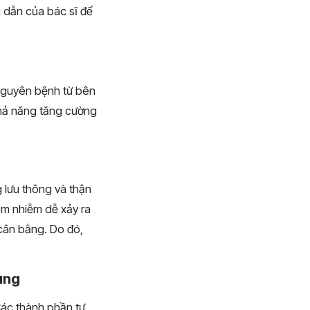
 dẫn của bác sĩ để
 nguyên bệnh từ bên
 khả năng tăng cường
 lưu thông và thận
iêm nhiễm dễ xảy ra
 cân bằng. Do đó,
cung
Các thành phần tự