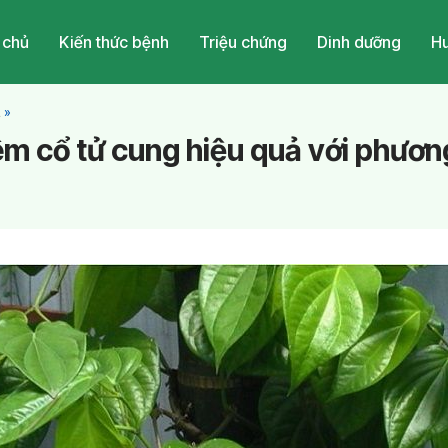
 chủ
Kiến thức bệnh
Triệu chứng
Dinh dưỡng
Hu
a
»
iêm cổ tử cung hiệu quả với phươ