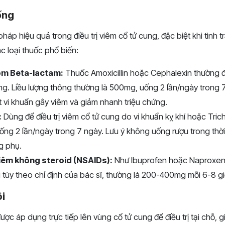
ống
háp hiệu quả trong điều trị viêm cổ tử cung, đặc biệt khi tình 
c loại thuốc phổ biến:
óm Beta-lactam:
Thuốc Amoxicillin hoặc Cephalexin thường 
rùng. Liều lượng thông thường là 500mg, uống 2 lần/ngày trong
ệt vi khuẩn gây viêm và giảm nhanh triệu chứng.
:
Dùng để điều trị viêm cổ tử cung do vi khuẩn kỵ khí hoặc Tri
ống 2 lần/ngày trong 7 ngày. Lưu ý không uống rượu trong thờ
g phụ.
êm không steroid (NSAIDs):
Như Ibuprofen hoặc Naproxen 
u tùy theo chỉ định của bác sĩ, thường là 200-400mg mỗi 6-8 gi
i
ợc áp dụng trực tiếp lên vùng cổ tử cung để điều trị tại chỗ, g