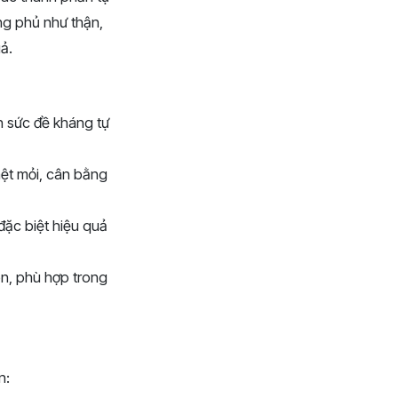
ạng phủ như thận,
ả.
n sức đề kháng tự
mệt mỏi, cân bằng
đặc biệt hiệu quả
ên, phù hợp trong
n: