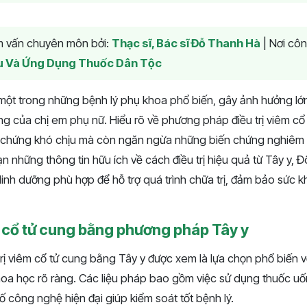
am vấn chuyên môn bởi:
Thạc sĩ, Bác sĩ Đỗ Thanh Hà
|
Nơi côn
u Và Ứng Dụng Thuốc Dân Tộc
 một trong những bệnh lý phụ khoa phổ biến, gây ảnh hưởng lớ
ng của chị em phụ nữ. Hiểu rõ về phương pháp điều trị viêm cổ
u chứng khó chịu mà còn ngăn ngừa những biến chứng nghiêm tr
 những thông tin hữu ích về cách điều trị hiệu quả từ Tây y,
inh dưỡng phù hợp để hỗ trợ quá trình chữa trị, đảm bảo sức kh
m cổ tử cung bằng phương pháp Tây y
rị viêm cổ tử cung bằng Tây y được xem là lựa chọn phổ biến v
oa học rõ ràng. Các liệu pháp bao gồm việc sử dụng thuốc uốn
ố công nghệ hiện đại giúp kiểm soát tốt bệnh lý.