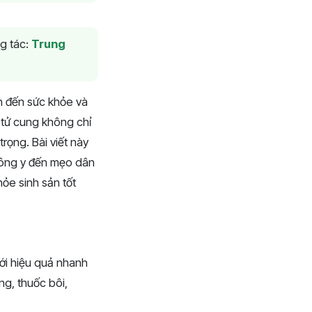
g tác:
Trung
n đến sức khỏe và
 tử cung không chỉ
ọng. Bài viết này
 Đông y đến mẹo dân
ỏe sinh sản tốt
ới hiệu quả nhanh
g, thuốc bôi,