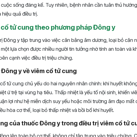
ng cuộc sống đáng kể. Tuy nhiên, bệnh nhân cần tuân thủ hướng
hiệu quả điều trị.
m cổ tử cung theo phương pháp Đông y
rị Đông y tập trung vào việc cân bằng âm dương, loại bỏ căn
à một lựa chọn được nhiều người tin tưởng nhờ tính an toàn và
ên cạnh việc điều trị triệu chứng.
Đông y về viêm cổ tử cung
cổ tử cung chủ yếu do hai nguyên nhân chính: khí huyết không
ệt ứ trệ tại vùng hạ tiêu. Thấp nhiệt là yếu tố nội sinh, khiến v
huận lợi như hệ miễn dịch suy yếu hoặc môi trường âm đạo mất
u hòa cơ thể, loại bỏ thấp nhiệt và bồi bổ khí huyết.
ng của thuốc Đông y trong điều trị viêm cổ tử 
ng lên toàn bộ cơ thể, không chỉ tập trung vào triệu chứng. 