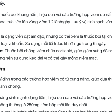
ấy:
huốc bôi kháng nấm, hiệu quả với các trường hợp viêm do n
oa trực tiếp lên vùng viêm 1-2 lần/ngày. Lưu ý vệ sinh sạch vùn
là dạng viên đặt âm đạo, nhưng có thể xem là thuốc bôi tại chỗ
loại vi khuẩn. Sử dụng mỗi tối trước khi đi ngủ trong 6 ngày.
e:
Thuốc bôi chống viêm chứa corticoid, giúp giảm sưng đỏ 
ông nên sử dụng kéo dài vì có thể gây mỏng niêm mạc.
êm
ỉ định trong các trường hợp viêm cổ tử cung nặng, giúp đưa t
nhanh chóng:
áng sinh mạnh dạng tiêm, hiệu quả cao với các trường hợp vi
thông thường là 250mg tiêm bắp một lần duy nhất.
dụng khi bệnh nhân không đáp ứng với các loại kháng sinh uố