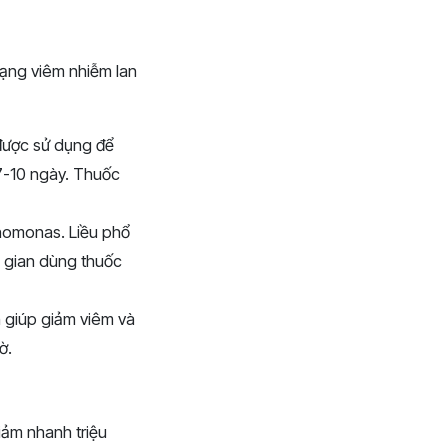
trạng viêm nhiễm lan
được sử dụng để
 7-10 ngày. Thuốc
chomonas. Liều phổ
i gian dùng thuốc
giúp giảm viêm và
ờ.
iảm nhanh triệu