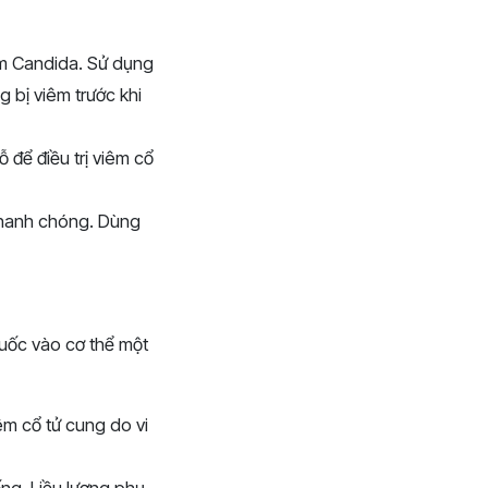
ấm Candida. Sử dụng
g bị viêm trước khi
 để điều trị viêm cổ
nhanh chóng. Dùng
huốc vào cơ thể một
êm cổ tử cung do vi
ng. Liều lượng phụ