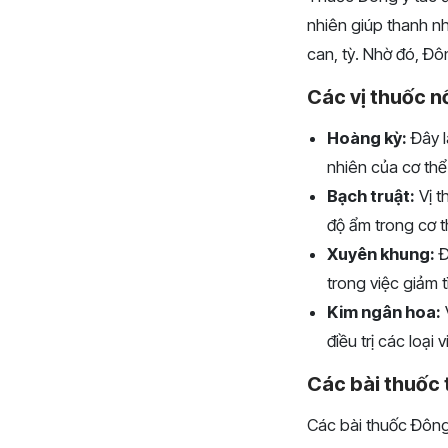
nhiên giúp thanh nh
can, tỳ. Nhờ đó, Đô
Các vị thuốc nổ
Hoàng kỳ:
Đây l
nhiên của cơ thể
Bạch truật:
Vị t
độ ẩm trong cơ th
Xuyên khung:
Đ
trong việc giảm 
Kim ngân hoa:
điều trị các loạ
Các bài thuốc t
Các bài thuốc Đông 