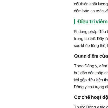
cải thiện chất lượ
đảm bảo an toàn và 
Điều trị viê
Phương pháp điều t
trong cơ thể. Đây l
sức khỏe tổng thể, b
Quan điểm của 
Theo Đông y, viêm 
hư, dẫn đến thấp nhi
khi gặp điều kiện t
Đông y chú trọng điề
Cơ chế hoạt độ
Thuốc Đông y tác độ