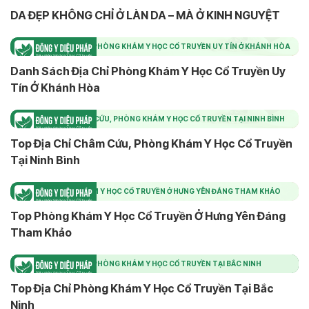
DA ĐẸP KHÔNG CHỈ Ở LÀN DA – MÀ Ở KINH NGUYỆT
DANH SÁCH ĐỊA CHỈ PHÒNG KHÁM Y HỌC CỔ TRUYỀN UY TÍN Ở KHÁNH HÒA
Danh Sách Địa Chỉ Phòng Khám Y Học Cổ Truyền Uy
Tín Ở Khánh Hòa
TOP ĐỊA CHỈ CHÂM CỨU, PHÒNG KHÁM Y HỌC CỔ TRUYỀN TẠI NINH BÌNH
Top Địa Chỉ Châm Cứu, Phòng Khám Y Học Cổ Truyền
Tại Ninh Bình
TOP PHÒNG KHÁM Y HỌC CỔ TRUYỀN Ở HƯNG YÊN ĐÁNG THAM KHẢO
Top Phòng Khám Y Học Cổ Truyền Ở Hưng Yên Đáng
Tham Khảo
TOP ĐỊA CHỈ PHÒNG KHÁM Y HỌC CỔ TRUYỀN TẠI BẮC NINH
Top Địa Chỉ Phòng Khám Y Học Cổ Truyền Tại Bắc
Ninh