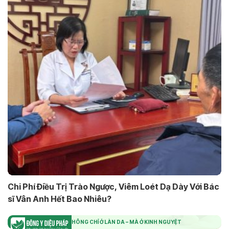
Chi Phí Điều Trị Trào Ngược, Viêm Loét Dạ Dày Với Bác
sĩ Vân Anh Hết Bao Nhiêu?
DA ĐẸP KHÔNG CHỈ Ở LÀN DA – MÀ Ở KINH NGUYỆT