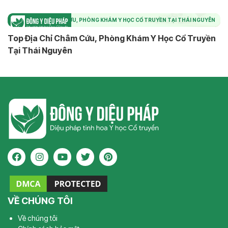
TOP ĐỊA CHỈ CHÂM CỨU, PHÒNG KHÁM Y HỌC CỔ TRUYỀN TẠI THÁI NGUYÊN
Top Địa Chỉ Châm Cứu, Phòng Khám Y Học Cổ Truyền
Tại Thái Nguyên
VỀ CHÚNG TÔI
Về chúng tôi