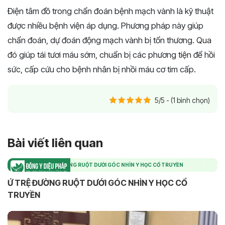
Điện tâm đồ trong chẩn đoán bệnh mạch vành là kỹ thuật
được nhiều bệnh viện áp dụng. Phương pháp này giúp
chẩn đoán, dự đoán động mạch vành bị tổn thương. Qua
đó giúp tái tươi máu sớm, chuẩn bị các phương tiện để hồi
sức, cấp cứu cho bệnh nhân bị nhồi máu cơ tim cấp.
5/5 - (1 bình chọn)
Bài viết liên quan
Ứ TRỆ ĐƯỜNG RUỘT DƯỚI GÓC NHÌN Y HỌC CỔ TRUYỀN
Ứ TRỆ ĐƯỜNG RUỘT DƯỚI GÓC NHÌN Y HỌC CỔ
TRUYỀN