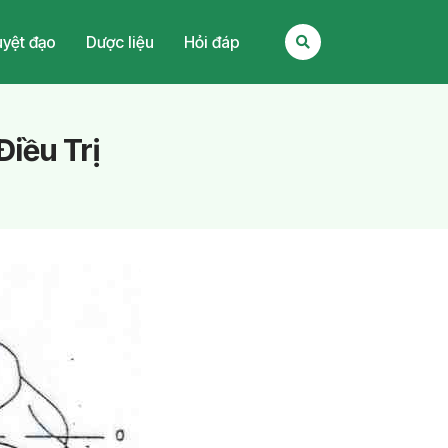
yệt đạo
Dược liệu
Hỏi đáp
iều Trị