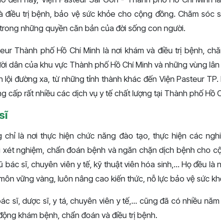
à điều trị bệnh, bảo vệ sức khỏe cho cộng đồng. Chăm sóc s
 trong những quyền căn bản của đời sống con người.
teur Thành phố Hồ Chí Minh là nơi khám và điều trị bệnh, c
ười dân của khu vực Thành phố Hồ Chí Minh và những vùng lân 
n lội đường xa, từ những tỉnh thành khác đến Viện Pasteur T
ng cấp rất nhiều các dịch vụ y tế chất lượng tại Thành phố Hồ C
sĩ
 chỉ là nơi thực hiện chức năng đào tạo, thực hiện các ng
i xét nghiệm, chẩn đoán bệnh và ngăn chặn dịch bệnh cho cộ
ũ bác sĩ, chuyên viên y tế, kỹ thuật viên hóa sinh,... Họ đều l
 môn vững vàng, luôn nâng cao kiến thức, nỗ lực bảo vệ sức k
c sĩ, dược sĩ, y tá, chuyên viên y tế,... cũng đã có nhiều năm 
động khám bệnh, chẩn đoán và điều trị bệnh.