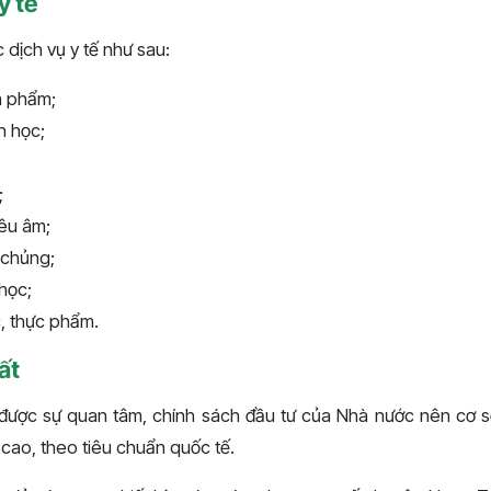
y tế
 dịch vụ y tế như sau:
h phẩm;
h học;
;
iêu âm;
 chủng;
học;
, thực phẩm.
ất
được sự quan tâm, chính sách đầu tư của Nhà nước nên cơ s
 cao, theo tiêu chuẩn quốc tế.