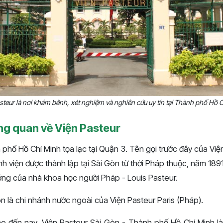
steur là nơi khám bênh, xét nghiệm và nghiên cứu uy tín tại Thành phố Hồ 
ổng quan về Viện Pasteur
phố Hồ Chí Minh tọa lạc tại Quận 3. Tên gọi trước đây của Viện
h viện được thành lập tại Sài Gòn từ thời Pháp thuộc, năm 189
ưởng của nhà khoa học người Pháp - Louis Pasteur.
n là chi nhánh nước ngoài của Viện Pasteur Paris (Pháp).
ho đến nay, Viện Pasteur Sài Gòn - Thành phố Hồ Chí Minh là