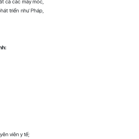
Tất cả các máy móc,
hát triển như Pháp,
nh:
yên viên y tế;