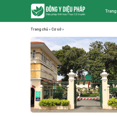
Trang
Trang chủ
»
Cơ sở
»