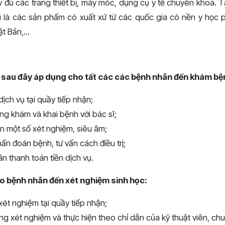
y đủ các trang thiết bị, máy móc, dụng cụ y tế chuyên khoa. 
đều là các sản phẩm có xuất xứ từ các quốc gia có nền y học p
t Bản,...
c sau đây áp dụng cho tất các các bệnh nhân đến khám bệ
ịch vụ tại quầy tiếp nhận;
g khám và khai bệnh với bác sĩ;
n một số xét nghiệm, siêu âm;
hẩn đoán bệnh, tư vấn cách điều trị;
n thanh toán tiền dịch vụ.
o bệnh nhân đến xét nghiệm sinh học:
xét nghiệm tại quầy tiếp nhận;
g xét nghiệm và thực hiện theo chỉ dẫn của kỹ thuật viên, chu