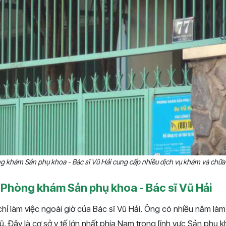
g khám Sản phụ khoa - Bác sĩ Vũ Hải cung cấp nhiều dịch vụ khám và chữa
ề Phòng khám Sản phụ khoa - Bác sĩ Vũ Hải
hỉ làm việc ngoài giờ của Bác sĩ Vũ Hải. Ông có nhiều năm làm
. Đây là cơ sở y tế lớn nhất phía Nam trong lĩnh vực Sản phụ k