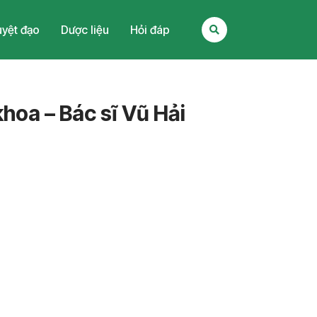
yệt đạo
Dược liệu
Hỏi đáp
hoa – Bác sĩ Vũ Hải