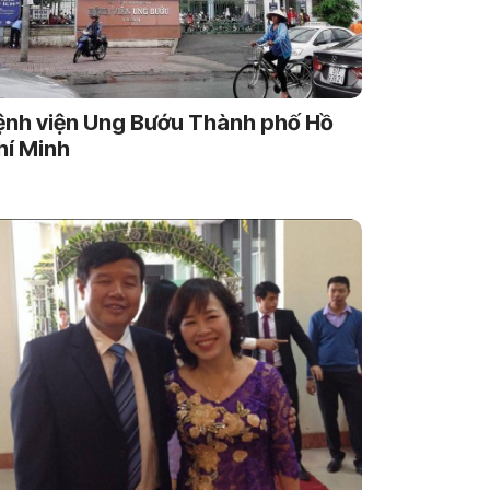
ệnh viện Ung Bướu Thành phố Hồ
hí Minh